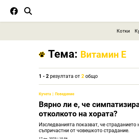
Котки
К
Тема:
Витамин Е
1 - 2
резултата от
2
общо
Кучета
Поведение
Вярно ли е, че симпатизир
отколкото на хората?
Изследванията показват, че страданието 
съпричастни от човешкото страдание.
17 ян. 2023 | 15:56