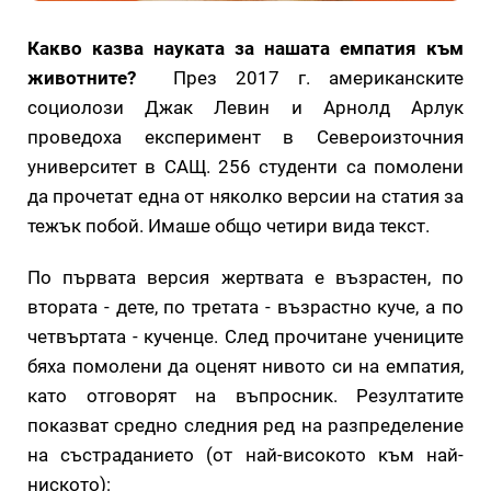
Какво казва науката за нашата емпатия към
животните?
През 2017 г. американските
социолози Джак Левин и Арнолд Арлук
проведоха експеримент в Североизточния
университет в САЩ. 256 студенти са помолени
да прочетат една от няколко версии на статия за
тежък побой. Имаше общо четири вида текст.
По първата версия жертвата е възрастен, по
втората - дете, по третата - възрастно куче, а по
четвъртата - кученце. След прочитане учениците
бяха помолени да оценят нивото си на емпатия,
като отговорят на въпросник. Резултатите
показват средно следния ред на разпределение
на състраданието (от най-високото към най-
ниското):