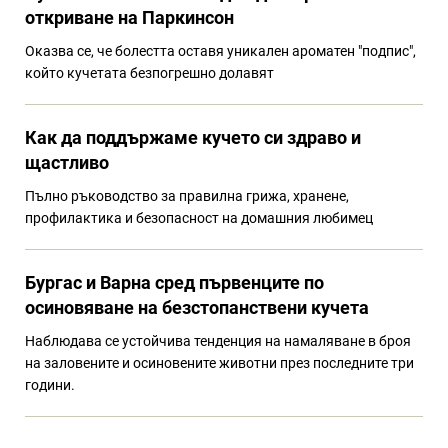
откриване на Паркинсон
Оказва се, че болестта оставя уникален ароматен "подпис",
който кучетата безпогрешно долавят
Как да поддържаме кучето си здраво и
щастливо
Пълно ръководство за правилна грижа, хранене,
профилактика и безопасност на домашния любимец
Бургас и Варна сред първенците по
осиновяване на безстопанствени кучета
Наблюдава се устойчива тенденция на намаляване в броя
на заловените и осиновените животни през последните три
години.