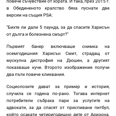
повече съчувствие от хората. И така, през 2015 г.
в Обединеното кралство бяха пуснати две
версии на същия PSA:
"Бихте ли дали 5 паунда, за да спасите Харисън
от дълга и болезнена смърт?"
Първият банер включваше снимка на
осемгодишния Харисън Смит, страдащ от
мускулна дистрофия на Дюшен, а другият
показваше куче. Второто изображение получи
два пъти повече кликвания.
Социолозите дават за пример и история,
случила се година по-рано. Тогава интернет
потребители събраха пари за услугите на
адвокати, за да спасят от приспиване питбул,
който осакати четиригодишно дете от Аризона.