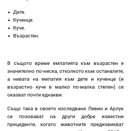
Дете.
Кученце.
Куче.
Възрастен.
В същото време емпатията към възрастен е
значително по-ниска, отколкото към останалите,
а нивата на емпатия към дете и кученце (и
възрастно куче в малко по-малка степен) се
оказват почти еднакви.
Също така в своето изследване Левин и Арлук
се позовават на други добре известни
прецеденти, когато животните предизвикват