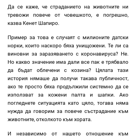
Да се ​​каже, че страданието на животните ни
тревожи повече от човешкото, е погрешно,
казва Кенет Шапиро.
Пример за това е случаят с милионите датски
норки, които наскоро бяха унищожени. Те ли са
виновни за заразяването с коронавируса? Не.
Но какво значение има дали все пак е трябвало
да бъдат облечени с козина? Цялата тази
история нямаше да получи такава публичност,
ако те просто бяха продължили системно да се
използват за кожени палта и шапки. Ако
погледнете ситуацията като цяло, тогава няма
нужда да говорим за повече състрадание към
животните, отколкото към хората.
И независимо от нашето отношение към