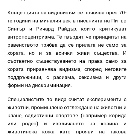
Концепцията за видовизъм се появява през 70-
те години на миналия век в писанията на Питър
Сингър и Ричард Райдър, които критикуват
антропоцентризма. Те твърдят, че принципът на
равенството трябва да се прилага не само за
хората, но и за всички живи същества. И
съответно съществуването на права само за
хората приравнява видизма, според неговите
поддръжници, с расизма, сексизма и други
форми на дискриминация.
Специалистите по вида считат експерименти с
животни, промишлено отглеждане на животни и
клане, садистични спортове (например корида
или родео) и извличането на козина и
животинска кожа като прояви на такова