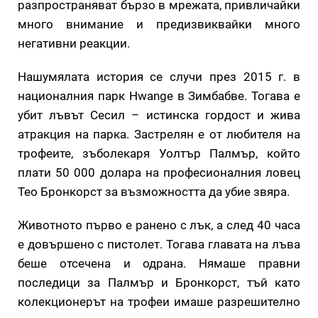
разпространяват бързо в мрежата, привличайки
много внимание и предизвиквайки много
негативни реакции.
Нашумялата история се случи през 2015 г. в
националния парк Hwange в Зимбабве. Тогава е
убит лъвът Сесил – истинска гордост и жива
атракция на парка. Застрелян е от любителя на
трофеите, зъболекаря Уолтър Палмър, който
плати 50 000 долара на професионалния ловец
Тео Бронкорст за възможността да убие звяра.
Животното първо е ранено с лък, а след 40 часа
е довършено с пистолет. Тогава главата на лъва
беше отсечена и одрана. Нямаше правни
последици за Палмър и Бронкорст, тъй като
колекционерът на трофеи имаше разрешително