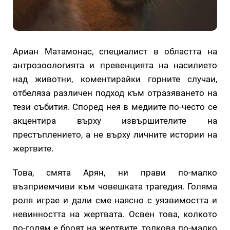
Ариан Матамонас, специалист в областта на
антрозоологията и превенцията на насилието
над животни, коментирайки горните случаи,
отбеляза различен подход към отразяването на
тези събития. Според нея в медиите по-често се
акцентира върху извършителите на
престъплението, а не върху личните истории на
жертвите.
Това, смята Арян, ни прави по-малко
възприемчиви към човешката трагедия. Голяма
роля играе и дали сме наясно с уязвимостта и
невинността на жертвата. Освен това, колкото
по-голям е броят на жертвите, толкова по-малко