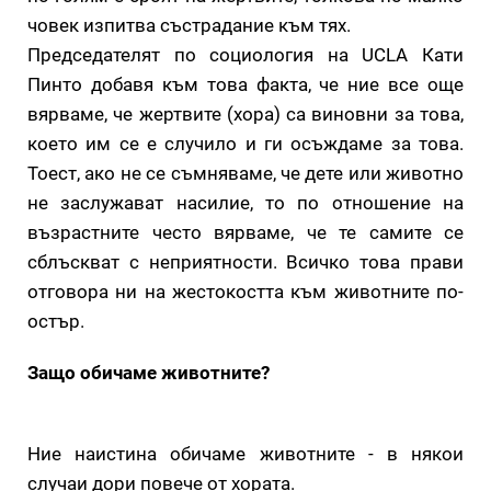
човек изпитва състрадание към тях.
Председателят по социология на UCLA Кати
Пинто добавя към това факта, че ние все още
вярваме, че жертвите (хора) са виновни за това,
което им се е случило и ги осъждаме за това.
Тоест, ако не се съмняваме, че дете или животно
не заслужават насилие, то по отношение на
възрастните често вярваме, че те самите се
сблъскват с неприятности. Всичко това прави
отговора ни на жестокостта към животните по-
остър.
Защо обичаме животните?
Ние наистина обичаме животните - в някои
случаи дори повече от хората.