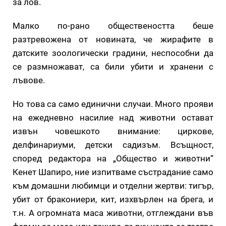
за лов.
Малко по-рано обществеността беше
разтревожена от новината, че жирафите в
датските зоологически градини, неспособни да
се размножават, са били убити и хранени с
лъвове.
Но това са само единични случаи. Много прояви
на ежедневно насилие над животни остават
извън човешкото внимание: циркове,
делфинариуми, детски садизъм. Всъщност,
според редактора на „Общество и животни“
Кенет Шапиро, ние изпитваме състрадание само
към домашни любимци и отделни жертви: тигър,
убит от бракониери, кит, изхвърлен на брега, и
т.н. А огромната маса животни, отглеждани във