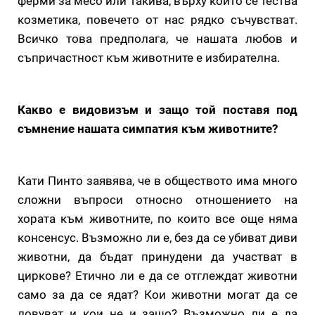
ферми за месо или такива, върху които се тества
козметика, повечето от нас рядко съчувстват.
Всичко това предполага, че нашата любов и
съпричастност към животните е избирателна.
Какво е видовизъм и защо той поставя под
съмнение нашата симпатия към животните?
Кати Пинто заявява, че в обществото има много
сложни въпроси относно отношението на
хората към животните, по които все още няма
консенсус. Възможно ли е, без да се убиват диви
животни, да бъдат принудени да участват в
циркове? Етично ли е да се отглеждат животни
само за да се ядат? Кои животни могат да се
ловуват и кои не и защо? Възможно ли е да