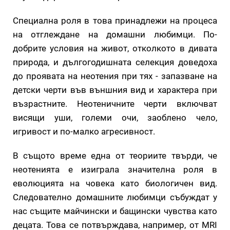
Специална роля в това принадлежи на процеса
на отглеждане на домашни любимци. По-
добрите условия на живот, отколкото в дивата
природа, и дългогодишната селекция доведоха
до проявата на неотения при тях - запазване на
детски черти във външния вид и характера при
възрастните. Неотеничните черти включват
висящи уши, големи очи, заоблено чело,
игривост и по-малко агресивност.
В същото време една от теориите твърди, че
неотенията е изиграла значителна роля в
еволюцията на човека като биологичен вид.
Следователно домашните любимци събуждат у
нас същите майчински и бащински чувства като
децата. Това се потвърждава, например, от MRI