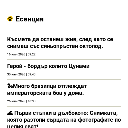
Есенция
Kъсмета да останеш жив, след като се
снимаш със синьопръстен октопод.
16 юли 2026 | 09:22
Герой - бордър колито Цунами
30 юни 2026 | 09:43
🐍Много бразилци отглеждат
императорската боа у дома.
26 юни 2026 | 10:33
🌊 Първи стъпки в дълбокото: Снимката,
която разтопи сърцата на фотографите по
целия свят!