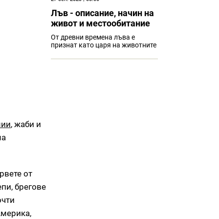
Лъв - описание, начин на
живот и местообитание
От древни времена лъва е
признат като царя на животните
мии
, жаби и
ма
ървете от
епи, брегове
очти
Америка,