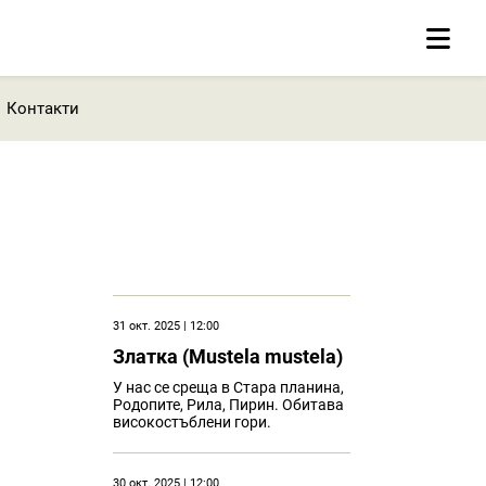
Контакти
31 окт. 2025 | 12:00
Златка (Mustela mustela)
У нас се среща в Стара планина,
Родопите, Рила, Пирин. Обитава
високостъблени гори.
30 окт. 2025 | 12:00