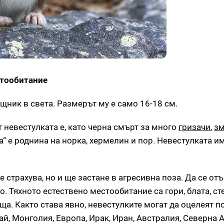
стообитание
щник в света. Размерът му е само 16-18 см.
невестулката е, като черна смърт за много
гризачи
,
з
а“ е роднина на норка, хермелин и пор. Невестулката и
 страхува, но и ще застане в агресивна поза. Да се ​​от
. Тяхното естествено местообитание са гори, блата, ст
а. Както става явно, невестулките могат да оцелеят п
ай, Монголия, Европа, Ирак, Иран, Австралия, Северна 