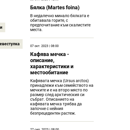
Бялка (Martes foina)
В недалечно минало бялката е
обитавала горите, с
предпочитание към скалистите
и
места.
евестулка
07 окт. 2023 | 08:00
Кафява мечка -
описание,
характеристики и
местообитание
Кафявата мечка (Ursus arctos)
принадлежи към семейството на
мечките и е на второ място по
размер след арктическия си
събрат. Описанието на
кафявата мечка трябва да
започне с нейния
безпрецедентен растеж.
27 сеп. 2023 | 08:00