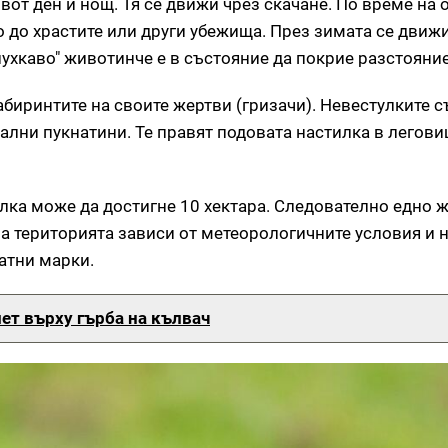
от ден и нощ. Тя се движи чрез скачане. По време на 
 до храстите или други убежища. През зимата се движ
"пухкаво" животинче е в състояние да покрие разстояние
лабиринтите на своите жертви (гризачи). Невестулките 
кални пукнатини. Те правят подовата настилка в легови
улка може да достигне 10 хектара. Следователно едно 
а територията зависи от метеорологичните условия и 
атни марки.
ет върху гърба на кълвач