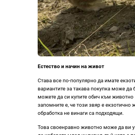
Естество и начин на живот
Става все по-популярно да имате екзо
вариантите за такава покупка може да 
можете да си купите обич към животно 
запомните е, че този звяр е екзотично 
обработка не винаги са подходящи.
Това своенравно животно може да ви уха