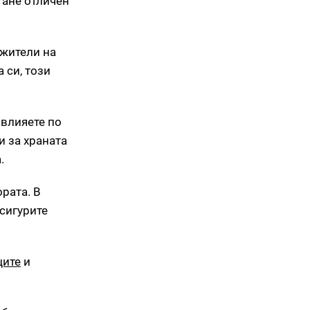
тане отличен
 жители на
 си, този
овлияете по
и за храната
.
рата. В
осигурите
ците
и
.