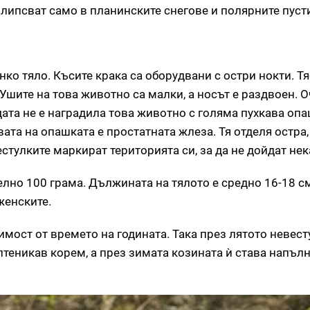
е липсват само в планинските снегове и полярните пуст
ко тяло. Късите крака са оборудвани с остри нокти. Т
шите на това животно са малки, а носът е раздвоен. О
ата не е наградила това животно с голяма пухкава опаш
ата на опашката е простатната жлеза. Тя отделя остра
стулките маркират територията си, за да не дойдат нек
лно 100 грама. Дължината на тялото е средно 16-18 см
женските.
имост от времето на годината. Така през лятото невест
лтеникав корем, а през зимата козината ѝ става напъл