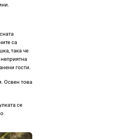
ини.
ясната
чите са
ка, така че
, неприятна
анени гости.
. Освен това
улката се
но