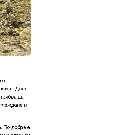
 от
лките. Днес
 трябва да
тглеждане и
. По-добре е