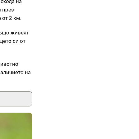
обхода на
и през
 от 2 км.
също живеят
щето си от
животно
наличието на