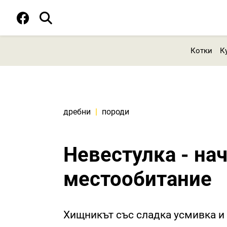
Котки
К
дребни
|
породи
Невестулка - на
местообитание
Хищникът със сладка усмивка и