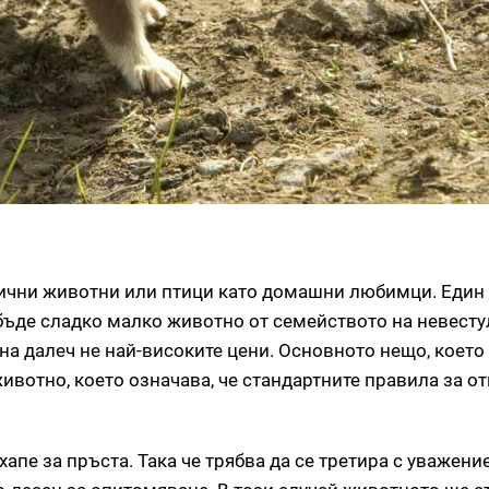
тични животни или птици като домашни любимци. Един
бъде сладко малко животно от семейството на невесту
на далеч не най-високите цени. Основното нещо, което
животно, което означава, че стандартните правила за о
пе за пръста. Така че трябва да се третира с уважение