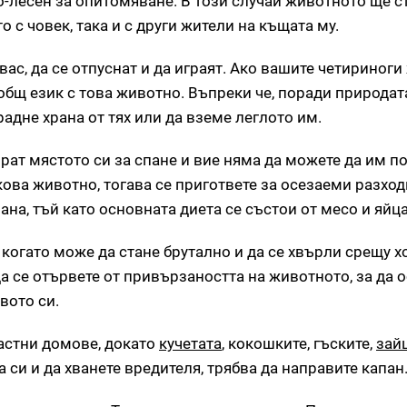
по-лесен за опитомяване. В този случай животното ще с
с човек, така и с други жители на къщата му.
ас, да се отпуснат и да играят. Ако вашите четириноги
общ език с това животно. Въпреки че, поради природата
адне храна от тях или да вземе леглото им.
рат мястото си за спане и вие няма да можете да им п
кова животно, тогава се пригответе за осезаеми разход
на, тъй като основната диета се състои от месо и яйца
когато може да стане брутално и да се хвърли срещу хо
а се отървете от привързаността на животното, за да 
вото си.
частни домове, докато
кучетата
, кокошките, гъските,
зай
 си и да хванете вредителя, трябва да направите капан