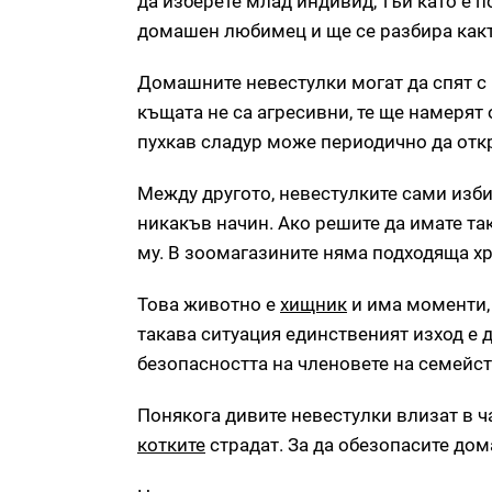
да изберете млад индивид, тъй като е 
домашен любимец и ще се разбира както 
Домашните невестулки могат да спят с в
къщата не са агресивни, те ще намерят 
пухкав сладур може периодично да откр
Между другото, невестулките сами изби
никакъв начин. Ако решите да имате та
му. В зоомагазините няма подходяща хра
Това животно е
хищник
и има моменти, 
такава ситуация единственият изход е д
безопасността на членовете на семейст
Понякога дивите невестулки влизат в 
котките
страдат. За да обезопасите дома