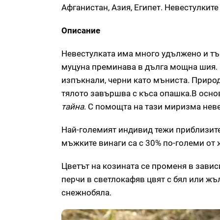
Афганистан, Азия, Египет. Невестулкит
Описание
Невестулката има много удължено и тън
муцуна преминава в дълга мощна шия. У
изпъкнали, черни като мъниста. Природ
тялото завършва с къса опашка.В основ
тайна
. С помощта на тази миризма неве
Най-големият индивид тежи приблизите
мъжките винаги са с 30% по-големи от 
Цветът на козината се променя в завис
перчи в светлокафяв цвят с бял или жъ
снежнобяла.