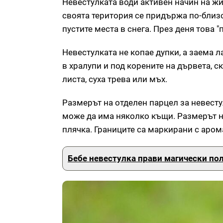
Невестулката води активен начин на жив
своята територия се придържа по-близо
пустите места в снега. През деня това 
Невестулката не копае дупки, а заема 
в хралупи и под корените на дървета, с
листа, суха трева или мъх.
Размерът на отделен парцел за невест
може да има няколко къщи. Размерът н
плячка. Границите са маркирани с аром
Бебе невестулка прави магически пол