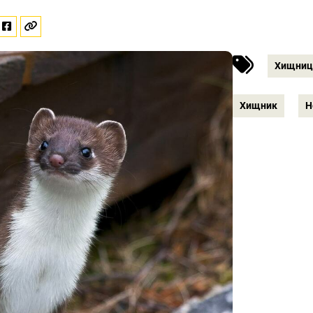
Хищниц
Хищник
Н