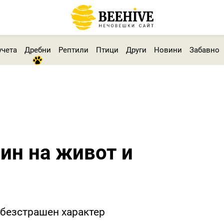
учета
Дребни
Рептили
Птици
Други
Новини
Забавно
чин на живот и
 безстрашен характер