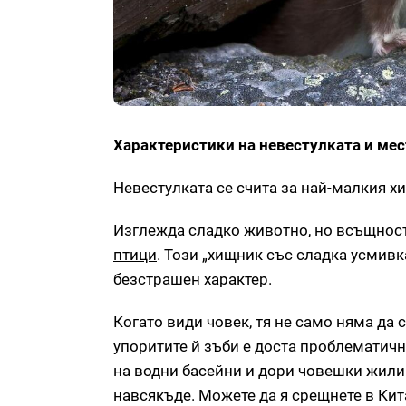
Характеристики на невестулката и ме
Невестулката се счита за най-малкия хи
Изглежда сладко животно, но всъщност 
птици
. Този „хищник със сладка усмивк
безстрашен характер.
Когато види човек, тя не само няма да се
упоритите й зъби е доста проблематично
на водни басейни и дори човешки жилищ
навсякъде. Можете да я срещнете в Кит