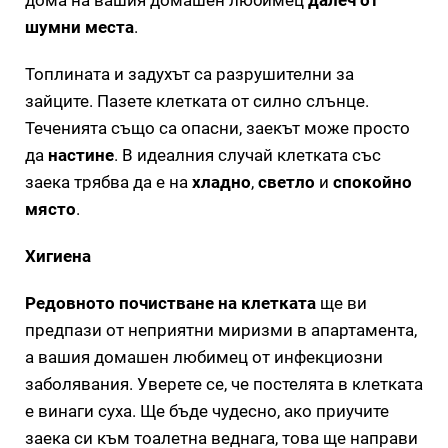
шумни места
.
Топлината и задухът са разрушителни за
зайците. Пазете клетката от силно слънце.
Теченията също са опасни, заекът може просто
да
настине
. В идеалния случай клетката със
заека трябва да е на
хладно
,
светло
и
спокойно
място
.
Хигиена
Редовното почистване на клетката
ще ви
предпази от неприятни миризми в апартамента,
а вашия домашен любимец от инфекциозни
заболявания. Уверете се, че постелята в клетката
е винаги суха. Ще бъде чудесно, ако приучите
заека си към тоалетна веднага, това ще направи