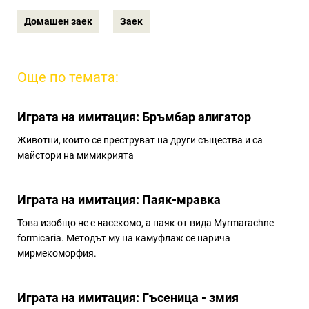
Домашен заек
Заек
Още по темата:
Играта на имитация: Бръмбар алигатор
Животни, които се преструват на други същества и са
майстори на мимикрията
Играта на имитация: Паяк-мравка
Това изобщо не е насекомо, а паяк от вида Myrmarachne
formicaria. Методът му на камуфлаж се нарича
мирмекоморфия.
Играта на имитация: Гъсеница - змия