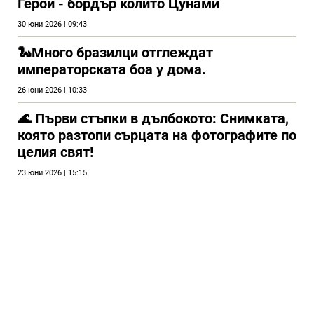
Герой - бордър колито Цунами
30 юни 2026 | 09:43
🐍Много бразилци отглеждат
императорската боа у дома.
26 юни 2026 | 10:33
🌊 Първи стъпки в дълбокото: Снимката,
която разтопи сърцата на фотографите по
целия свят!
23 юни 2026 | 15:15