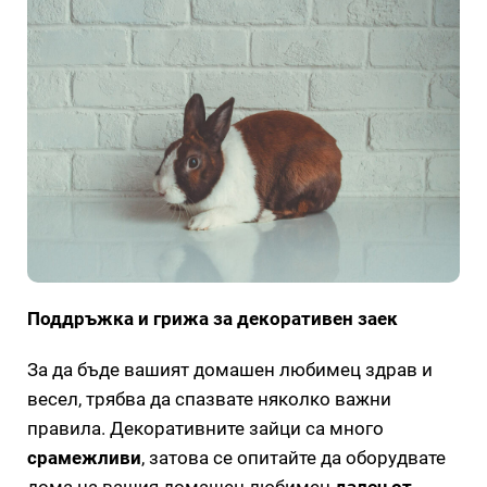
Поддръжка и грижа за декоративен заек
За да бъде вашият домашен любимец здрав и
весел, трябва да спазвате няколко важни
правила. Декоративните зайци са много
срамежливи
, затова се опитайте да оборудвате
дома на вашия домашен любимец
далеч от