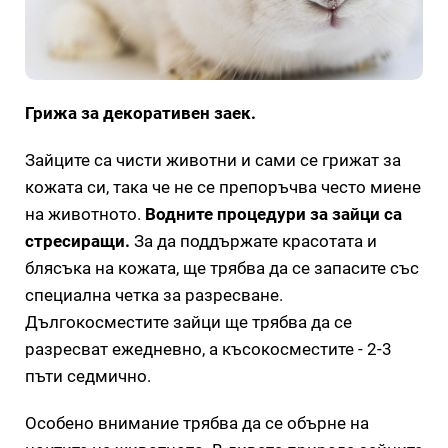
Грижа за декоративен заек.
Зайците са чисти животни и сами се грижат за
кожата си, така че не се препоръчва често миене
на животното.
Водните процедури за зайци са
стресиращи.
За да поддържате красотата и
блясъка на кожата, ще трябва да се запасите със
специална четка за разресване.
Дългокосместите зайци ще трябва да се
разресват ежедневно, а късокосместите - 2-3
пъти седмично.
Особено внимание трябва да се обърне на