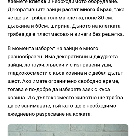
вземете
клетка
и необходимото оборудване.
Декоративните зайци
растат много бързо
, така
че ще ви трябва голяма клетка, поне 80 см.
дължина и 60см. ширина. Дъното на клетката
трябва да е пластмасово и винаги без решетка.
В момента изборът на зайци е много
разнообразен. Има декоративни и джуджета
зайци, лопоухи, лъвски и с изправени уши,
гладкокосмести с къса козина и с дебел дълъг
шест. Ако имате ограничено свободно време,
тогава е по-добре да изберете заек с къса
козина. И с дългокосместо животно ще трябва
да се занимавате, тъй като ще е необходимо
ежедневно разресване на кожата.