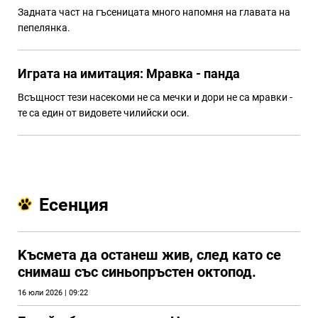
Задната част на гъсеницата много напомня на главата на
пепелянка.
Играта на имитация: Мравка - панда
Всъщност тези насекоми не са мечки и дори не са мравки -
те са един от видовете чилийски оси.
Есенция
Kъсмета да останеш жив, след като се
снимаш със синьопръстен октопод.
16 юли 2026 | 09:22