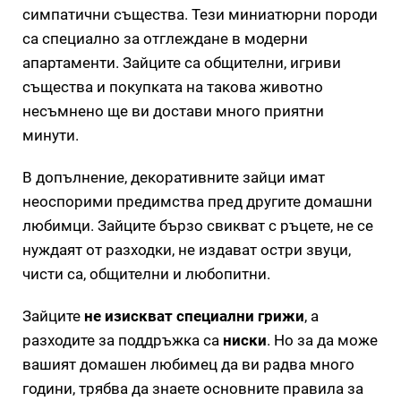
симпатични същества. Тези миниатюрни породи
са специално за отглеждане в модерни
апартаменти. Зайците са общителни, игриви
същества и покупката на такова животно
несъмнено ще ви достави много приятни
минути.
В допълнение, декоративните зайци имат
неоспорими предимства пред другите домашни
любимци. Зайците бързо свикват с ръцете, не се
нуждаят от разходки, не издават остри звуци,
чисти са, общителни и любопитни.
Зайците
не изискват специални грижи
, а
разходите за поддръжка са
ниски
. Но за да може
вашият домашен любимец да ви радва много
години, трябва да знаете основните правила за