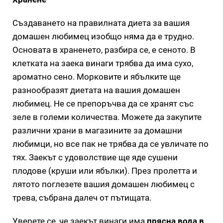
Създаването на правилната диета за вашия
домашен любимец изобщо няма да е трудно.
Основата в храненето, разбира се, е сеното. В
клетката на заека винаги трябва да има сухо,
ароматно сено. Морковите и ябълките ще
разнообразят диетата на вашия домашен
любимец. Не се препоръчва да се хранят със
зеле в големи количества. Можете да закупите
различни храни в магазините за домашни
любимци, но все пак не трябва да се увличате по
тях. Заекът с удоволствие ще яде сушени
плодове (круши или ябълки). През пролетта и
лятото поглезете вашия домашен любимец с
трева, събрана далеч от пътищата.
Уверете се, че заекът винаги има
прясна вода в