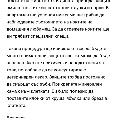
ноктите на животното. В дивата природа зайците
смилат ноктите си, като копаят дупки и норки. В
апартаментни условия вие сами ще трябва да
наблюдавате състоянието на ноктите на
домашния любимец. За да отрежете ноктите, ще
ви трябват специални клещи.
Такава процедура ще изисква от вас да бъдете
много внимателни, защото заекът може да бъде
наранен. Ако сте психически неподготвени за
това, по-добре е да се консултирате с
ветеринарен лекар. Зайците трябва постоянно
да скърцат със зъби. Прикрепете минерален
камък към клетката. Би било полезно да
поставите клонки от круша, ябълка или бреза в
клетката.
Хранене