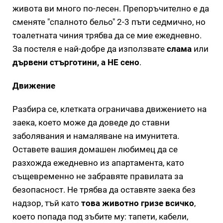
живота ви много по-лесен. Препоръчително е да
сменяте "спалното бельо" 2-3 пъти седмично, но
тоалетната чиния трябва да се мие ежедневно.
За постеля е най-добре да използвате
слама
или
дървени стърготини, а НЕ сено
.
Движение
Разбира се, клетката ограничава движението на
заека, което може да доведе до ставни
заболявания и намаляване на имунитета.
Оставете вашия домашен любимец да се
разхожда ежедневно из апартамента, като
същевременно не забравяте правилата за
безопасност. Не трябва да оставяте заека без
надзор, тъй като
това животно гризе всичко
,
което попада под зъбите му: тапети, кабели,