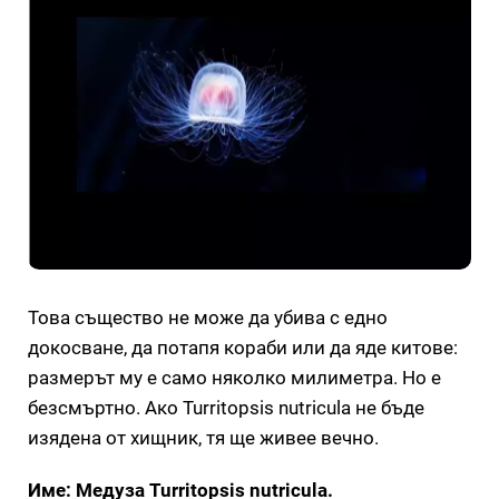
Това същество не може да убива с едно
докосване, да потапя кораби или да яде китове:
размерът му е само няколко милиметра. Но е
безсмъртно. Ако Turritopsis nutricula не бъде
изядена от хищник, тя ще живее вечно.
Име: Медуза Turritopsis nutricula.