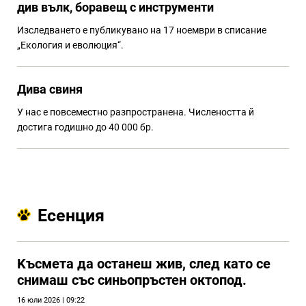
див вълк, боравещ с инструменти
Изследването е публикувано на 17 ноември в списание
„Екология и еволюция“.
Дива свиня
У нас е повсеместно разпространена. Числеността й
достига годишно до 40 000 бр.
Есенция
Kъсмета да останеш жив, след като се
снимаш със синьопръстен октопод.
16 юли 2026 | 09:22