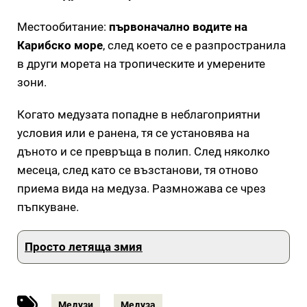
Местообитание:
първоначално водите на
Карибско море
, след което се е разпространила
в други морета на тропическите и умерените
зони.
Когато медузата попадне в неблагоприятни
условия или е ранена, тя се установява на
дъното и се превръща в полип. След няколко
месеца, след като се възстанови, тя отново
приема вида на медуза. Размножава се чрез
пъпкуване.
Просто летяща змия
Медузи
Медуза