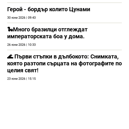
Герой - бордър колито Цунами
30 юни 2026 | 09:43
🐍Много бразилци отглеждат
императорската боа у дома.
26 юни 2026 | 10:33
🌊 Първи стъпки в дълбокото: Снимката,
която разтопи сърцата на фотографите по
целия свят!
23 юни 2026 | 15:15