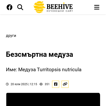
други
Безсмъртна медуза
Име: Медуза Turritopsis nutricula
20 юли 2025 | 12:15
351