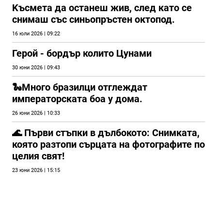
Kъсмета да останеш жив, след като се
снимаш със синьопръстен октопод.
16 юли 2026 | 09:22
Герой - бордър колито Цунами
30 юни 2026 | 09:43
🐍Много бразилци отглеждат
императорската боа у дома.
26 юни 2026 | 10:33
🌊 Първи стъпки в дълбокото: Снимката,
която разтопи сърцата на фотографите по
целия свят!
23 юни 2026 | 15:15