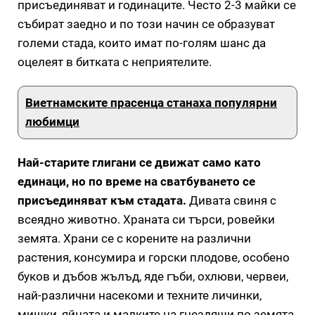
присъединяват и годинаците. Често 2-3 майки се
събират заедно и по този начин се образуват
големи стада, които имат по-голям шанс да
оцелеят в битката с неприятелите.
Виетнамските прасенца станаха популярни
любимци
Най-старите глигани се движат само като
единаци, но по време на сватбуването се
присъединяват към стадата.
Дивата свиня с
всеядно животно. Храната си търси, ровейки
земята. Храни се с корените на различни
растения, консумира и горски плодове, особено
буков и дъбов жълъд, яде гъби, охлюви, червеи,
най-различни насекоми и техните личинки,
мишки, яйцата и малките на гнездящи по земята