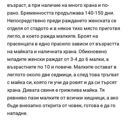
възраст, а при наличие на много храна и по-
рано. Бременността продължава 140-150 дни.
Непосредствено преди раждането женската се
отделя от стадото и в някое тихо място приготвя
легло, в което ражда малките. Броят на
прасенцата в едно прасило зависи от възрастта
на майката и наличната храна. Обикновено
младите женски раждат от 3-4 до 6 малки, а
възрастните по 10 и повече. Малките остават в
леглото около две седмици, а след това тръгват
с майка си, която ги учи да ровят и да си търсят
храна. Дивата свиня е грижлива майка. Тя
ревниво пази малките от всички хищници, а ако
бъде внезапно открита от човек, готова е да го
нападне.