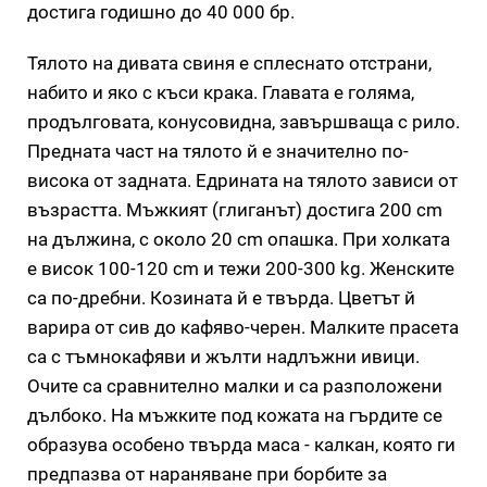
достига годишно до 40 000 бр.
Тялото на дивата свиня е сплеснато отстрани,
набито и яко с къси крака. Главата е голяма,
продълговата, конусовидна, завършваща с рило.
Предната част на тялото й е значително по-
висока от задната. Едрината на тялото зависи от
възрастта. Мъжкият (глиганът) достига 200 сm
на дължина, с около 20 сm опашка. При холката
е висок 100-120 сm и тежи 200-300 kg. Женските
са по-дребни. Козината й е твърда. Цветът й
варира от сив до кафяво-черен. Малките прасета
са с тъмнокафяви и жълти надлъжни ивици.
Очите са сравнително малки и са разположени
дълбоко. На мъжките под кожата на гърдите се
образува особено твърда маса - калкан, която ги
предпазва от нараняване при борбите за