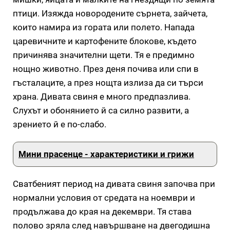
птици. Изяжда новородените сърнета, зайчета,
които намира из гората или полето. Напада
царевичните и картофените блокове, където
причинява значителни щети. Тя е предимно
нощно животно. През деня почива или спи в
гъсталаците, а през нощта излиза да си търси
храна. Дивата свиня е много предпазлива.
Слухът и обонянието й са силно развити, а
зрението й е по-слабо.
Мини прасенце - характеристики и грижи
Сватбеният период на дивата свиня започва при
нормални условия от средата на ноември и
продължава до края на декември. Тя става
полово зряла след навършване на двегодишна