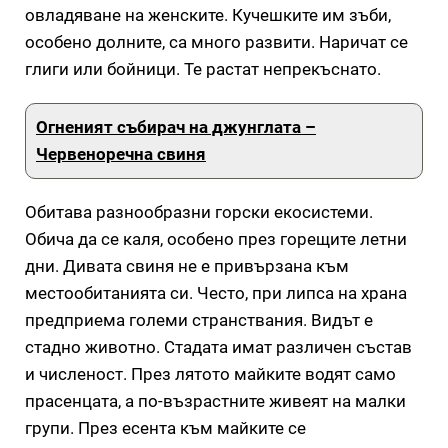
овладяване на женските. Кучешките им зъби,
особено долните, са много развити. Наричат се
глиги или бойници. Те растат непрекъснато.
Огненият събирач на джунглата –
Червеноречна свиня
Обитава разнообразни горски екосистеми.
Обича да се каля, особено през горещите летни
дни. Дивата свиня не е привързана към
местообитанията си. Често, при липса на храна
предприема големи странствания. Видът е
стадно животно. Стадата имат различен състав
и численост. През лятото майките водят само
прасенцата, а по-възрастните живеят на малки
групи. През есента към майките се