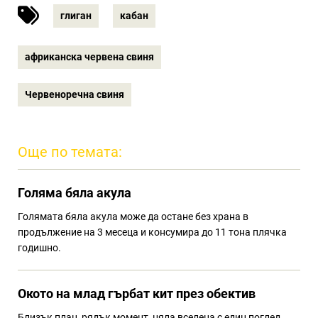
глиган
кабан
африканска червена свиня
Червеноречна свиня
Още по темата:
Голяма бяла акула
Голямата бяла акула може да остане без храна в
продължение на 3 месеца и консумира до 11 тона плячка
годишно.
Окото на млад гърбат кит през обектив
Близък план, рядък момент, цяла вселена с един поглед.