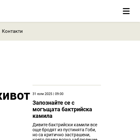
Контакти
живот
31 юли 2025 | 09:00
Запознайте се с
могъщата бактрийска
камила
Дивите бактрийски камили все
още бродят из пустинята Гоби,
но са критично застрашени,
което прави всяко наблюдение