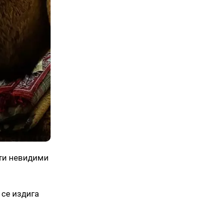
чти невидими
 се издига