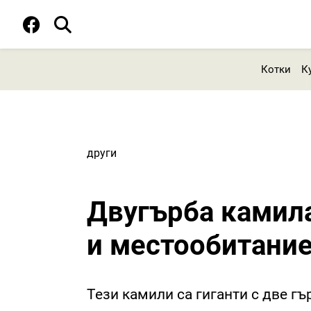
Котки
К
други
Двугърба камила
и местообитани
Тези камили са гиганти с две гъ