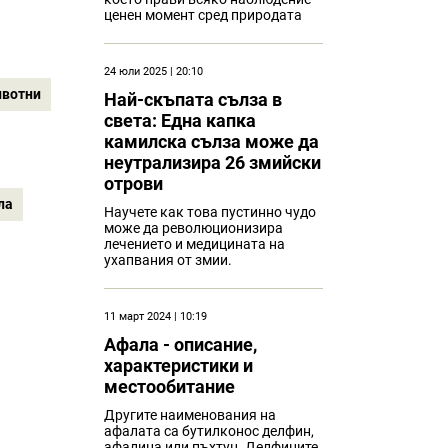
ценен момент сред природата
24 юли 2025 | 20:10
ивотни
Най-скъпата сълза в
света: Една капка
камилска сълза може да
неутрализира 26 змийски
отрови
ла
Научете как това пустинно чудо
може да революционизира
лечението и медицината на
ухапвания от змии.
11 март 2024 | 10:19
Афала - описание,
характеристики и
местообитание
Другите наименования на
афалата са бутилконос делфин,
афалина или пъхтун. Делфините