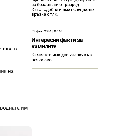
са бозайници от разред
Китоподобни и имат специална
връзка с тях.
03 фев. 2024 | 07:46
Интересни факти за
камилите
елява в
Камилата има два клепача на
всяко око
ник на
 родната им