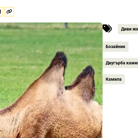
Диви ж
Бозайник
Двугърба ками
Камила