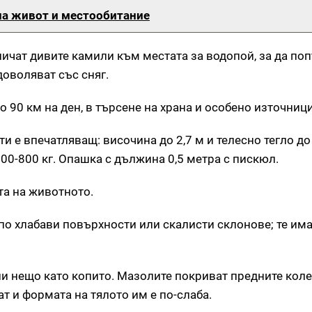
 на живот и местообитание
ичат дивите камили към местата за водопой, за да по
доволяват със сняг.
 90 км на ден, в търсене на храна и особено източници
 е впечатляващ: височина до 2,7 м и телесно тегло до 
500-800 кг. Опашка с дължина 0,5 метра с пискюл.
та на животното.
по хлабави повърхности или скалисти склонове; те им
и нещо като копито. Мазолите покриват предните коле
т и формата на тялото им е по-слаба.