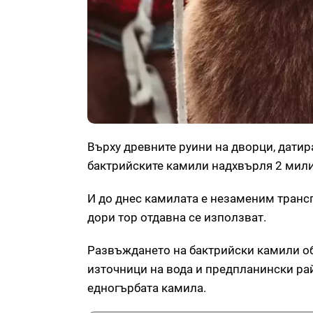
Върху древните руини на дворци, датира
бактрийските камили надхвърля 2 мил
И до днес камилата е незаменим трансп
дори тор отдавна се използват.
Развъждането на бактрийски камили об
източници на вода и предпланински рай
едногърбата камила.