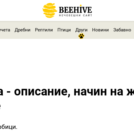
учета
Дребни
Рептили
Птици
Други
Новини
Забавно
 - описание, начин на 
е
рбици.