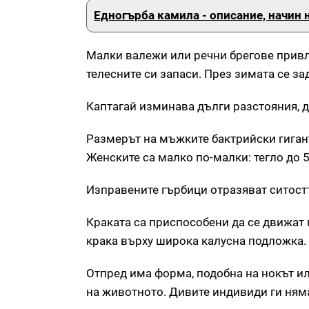
Едногърба камила - описание, начин
Малки валежи или речни брегове привл
телесните си запаси. През зимата се за
Каптагай изминава дълги разстояния, до
Размерът на мъжките бактрийски гиганти
Женските са малко по-малки: тегло до 
Изправените гърбици отразяват ситост
Краката са приспособени да се движат 
крака върху широка калусна подложка.
Отпред има форма, подобна на нокът ил
на животното. Дивите индивиди ги няма