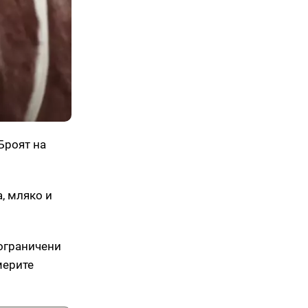
Броят на
, мляко и
 ограничени
мерите