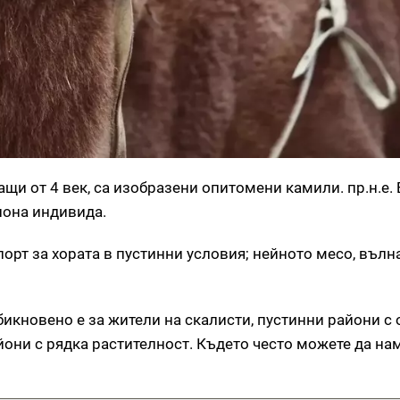
щи от 4 век, са изобразени опитомени камили. пр.н.е. 
иона индивида.
орт за хората в пустинни условия; нейното месо, вълна
икновено е за жители на скалисти, пустинни райони с
они с рядка растителност. Където често можете да на