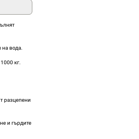
пълнят
 на вода.
1000 кг.
ат разцепени
не и гърдите