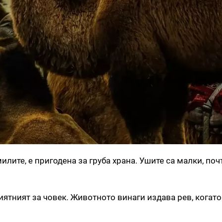
милите, е пригодена за груба храна. Ушите са малки, по
риятният за човек. Животното винаги издава рев, когато