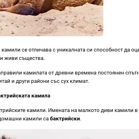
 камили се отличава с уникалната си способност да оц
ги живи същества.
направили камилата от древни времена постоянен спът
итай и други райони със сух климат.
актрийската камила
трийските камили. Имената на малкото диви камили в
е домашни камили са
бактрийски
.