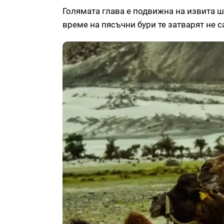
Голямата глава е подвижна на извита ш
време на пясъчни бури те затварят не са