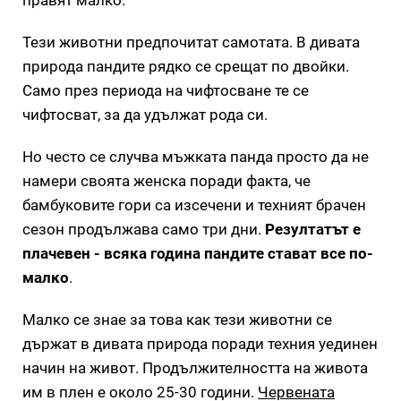
правят малко.
Тези животни предпочитат самотата. В дивата
природа пандите рядко се срещат по двойки.
Само през периода на чифтосване те се
чифтосват, за да удължат рода си.
Но често се случва мъжката панда просто да не
намери своята женска поради факта, че
бамбуковите гори са изсечени и техният брачен
сезон продължава само три дни.
Резултатът е
плачевен - всяка година пандите стават все по-
малко
.
Малко се знае за това как тези животни се
държат в дивата природа поради техния уединен
начин на живот. Продължителността на живота
им в плен е около 25-30 години.
Червената