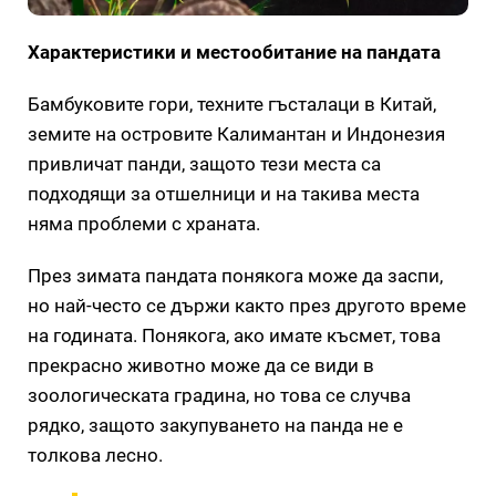
Характеристики и местообитание на пандата
Бамбуковите гори, техните гъсталаци в Китай,
земите на островите Калимантан и Индонезия
привличат панди, защото тези места са
подходящи за отшелници и на такива места
няма проблеми с храната.
През зимата пандата понякога може да заспи,
но най-често се държи както през другото време
на годината. Понякога, ако имате късмет, това
прекрасно животно може да се види в
зоологическата градина, но това се случва
рядко, защото закупуването на панда не е
толкова лесно.