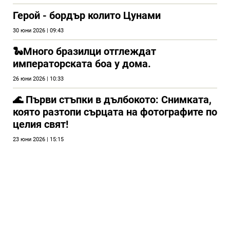
Герой - бордър колито Цунами
30 юни 2026 | 09:43
🐍Много бразилци отглеждат
императорската боа у дома.
26 юни 2026 | 10:33
🌊 Първи стъпки в дълбокото: Снимката,
която разтопи сърцата на фотографите по
целия свят!
23 юни 2026 | 15:15