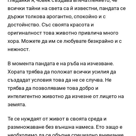
всички тайни на света са й известни, пандата се
държи толкова арогантно, спокойно и с
достойнство. Със своята красота и
оригиналност това животно привлича много
хора. Можете да им се любувате безкрайно и с
нежност.
В момента пандата е на ръба на изчезване.
Хората трябва да положат всички усилия да
създадат условия това да не се случва. Не
трябва да позволяваме това добро и
интелигентно животно да изчезне от лицето на
земята.
Те се нуждаят от живот в своята среда и
размножаване без външна намеса. Ето защо е
необходимо да се обърне специално внимание