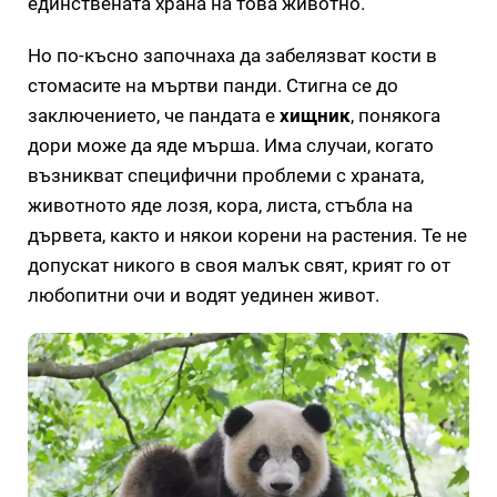
единствената храна на това животно.
Но по-късно започнаха да забелязват кости в
стомасите на мъртви панди. Стигна се до
заключението, че пандата е
хищник
, понякога
дори може да яде мърша. Има случаи, когато
възникват специфични проблеми с храната,
животното яде лозя, кора, листа, стъбла на
дървета, както и някои корени на растения. Те не
допускат никого в своя малък свят, крият го от
любопитни очи и водят уединен живот.