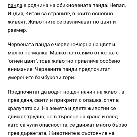
панда
е роднина на обикновената панда. Непал,
Индия, Китай са страните, в които основно
живеят. Животните се различават по цвят и
размер.
Червената панда е червено-черна на цвят и
малко по-малка. Малко по-голямо от котка с
"огнен цвят", това животно привлича особено
внимание. Червените панди предпочитат
умерените бамбукови гори.
Предпочитат да водят нощен начин на живот, а
през деня, свити и прикрити с опашка, спят в
хралупата си. На земята и двете животни се
движат трудно, но в търсене на храна и след
като са чули опасността, се движат много бързо
през дърветата. Животните в състояние на