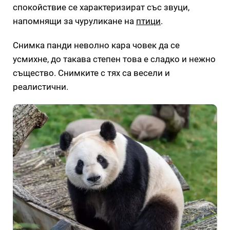
спокойствие се характеризират със звуци,
напомнящи за чуруликане на
птици
.
Снимка панди неволно кара човек да се
усмихне, до такава степен това е сладко и нежно
същество. Снимките с тях са весели и
реалистични.