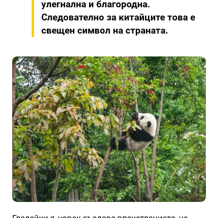
улегнална и благородна.
Следователно за китайците това е
свещен символ на страната.
Гледайки я, човек създава впечатлението, че