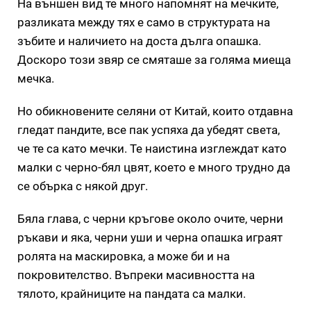
На външен вид те много напомнят на мечките,
разликата между тях е само в структурата на
зъбите и наличието на доста дълга опашка.
Доскоро този звяр се смяташе за голяма миеща
мечка.
Но обикновените селяни от Китай, които отдавна
гледат пандите, все пак успяха да убедят света,
че те са като мечки. Те наистина изглеждат като
малки с черно-бял цвят, което е много трудно да
се обърка с някой друг.
Бяла глава, с черни кръгове около очите, черни
ръкави и яка, черни уши и черна опашка играят
ролята на маскировка, а може би и на
покровителство. Въпреки масивността на
тялото, крайниците на пандата са малки.