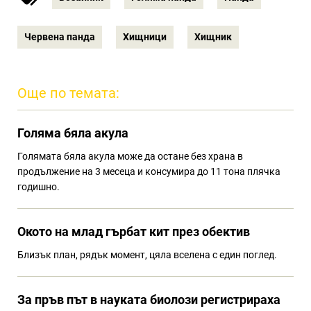
Червена панда
Хищници
Хищник
Още по темата:
Голяма бяла акула
Голямата бяла акула може да остане без храна в
продължение на 3 месеца и консумира до 11 тона плячка
годишно.
Окото на млад гърбат кит през обектив
Близък план, рядък момент, цяла вселена с един поглед.
За пръв път в науката биолози регистрираха