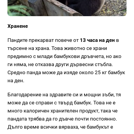
Хранене
Пандите прекарват повече от
13 часа на ден
в
търсене на храна. Това животно се храни
предимно с млади бамбукови дръвчета, но ако
ги няма, не отказва други дървесни стъбла.
Средно панда може да изяде около 25 кг бамбук
на ден.
Благодарение на здравите си и мощни зъби, тя
може да се справи с твърд бамбук. Това не е
много калоричен хранителен продукт, така че
пандата трябва да го дъвче почти постоянно.
Дълго време всички вярваха, че бамбукът е