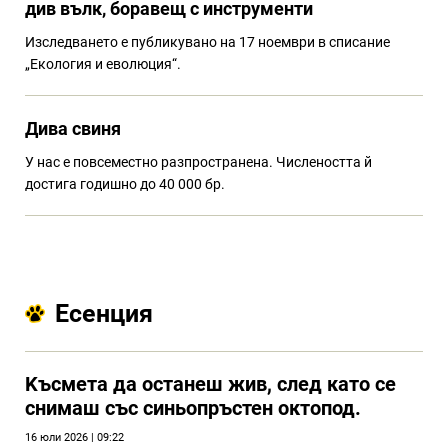
див вълк, боравещ с инструменти
Изследването е публикувано на 17 ноември в списание
„Екология и еволюция“.
Дива свиня
У нас е повсеместно разпространена. Числеността й
достига годишно до 40 000 бр.
Есенция
Kъсмета да останеш жив, след като се
снимаш със синьопръстен октопод.
16 юли 2026 | 09:22