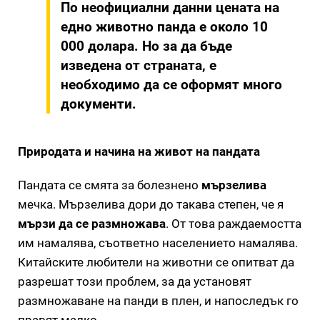
По неофициални данни цената на
едно животно панда е около 10
000 долара. Но за да бъде
изведена от страната, е
необходимо да се оформят много
документи.
Природата и начина на живот на пандата
Пандата се смята за болезнено
мързелива
мечка. Мързелива дори до такава степен, че я
мързи да се размножава
. От това раждаемостта
им намалява, съответно населението намалява.
Китайските любители на животни се опитват да
разрешат този проблем, за да установят
размножаване на панди в плен, и напоследък го