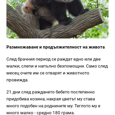
Размножаване и продължителност на живота
След брачния период се раждат едно или две
малки, слепи и напълно безпомощни. Само след
месец очите им се отварят и животното
провижда.
21 дни след раждането бебето постепенно
придобива козина, накрая цветът му става
много подобен на роднините му. Теглото му е
много малко - средно 180 грама.