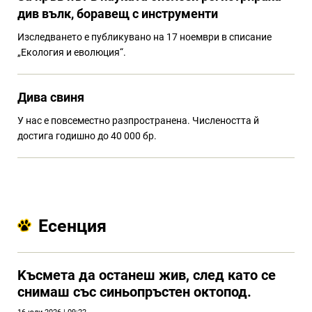
див вълк, боравещ с инструменти
Изследването е публикувано на 17 ноември в списание
„Екология и еволюция“.
Дива свиня
У нас е повсеместно разпространена. Числеността й
достига годишно до 40 000 бр.
Есенция
Kъсмета да останеш жив, след като се
снимаш със синьопръстен октопод.