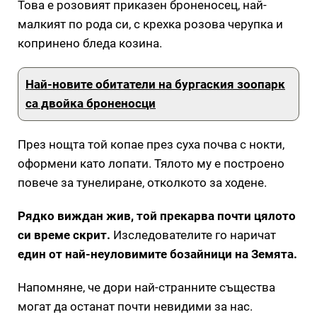
Това е розовият приказен броненосец, най-
малкият по рода си, с крехка розова черупка и
копринено бледа козина.
Най-новите обитатели на бургаския зоопарк
са двойка броненосци
През нощта той копае през суха почва с нокти,
оформени като лопати. Тялото му е построено
повече за тунелиране, отколкото за ходене.
Рядко виждан жив, той прекарва почти цялото
си време скрит.
Изследователите го наричат
един от най-неуловимите бозайници на Земята.
Напомняне, че дори най-странните същества
могат да останат почти невидими за нас.