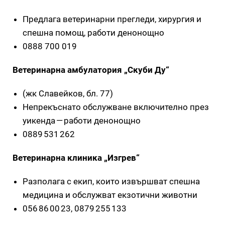
Предлага ветеринарни прегледи, хирургия и
спешна помощ, работи денонощно
0888 700 019
Ветеринарна амбулатория „Скуби Ду“
(жк Славейков, бл. 77)
Непрекъснато обслужване включително през
уикенда — работи денонощно
0889 531 262
Ветеринарна клиника „Изгрев“
Разполага с екип, които извършват спешна
медицина и обслужват екзотични животни
056 86 00 23, 0879 255 133