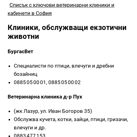
Списък с ключови ветеринарни клиники и
кабинети в София
Клиники, обслужващи екзотични
животни
БургасВет
Специалисти по птици, влечуги и дребни
бозайниц
0885 05 00 01, 0885 05 00 02
Ветеринарна клиника д-р Пух
(жк Лазур, ул. Иван Богоров 35)
Обслужва кучета, котки, зайци, птици, гризачи,
влечуги и др.
0883 477 153