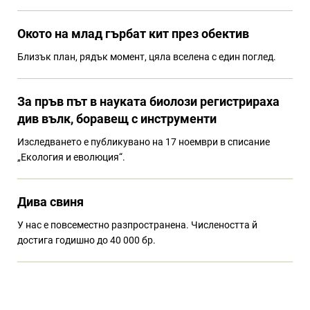
Окото на млад гърбат кит през обектив
Близък план, рядък момент, цяла вселена с един поглед.
За пръв път в науката биолози регистрираха
див вълк, боравещ с инструменти
Изследването е публикувано на 17 ноември в списание
„Екология и еволюция“.
Дива свиня
У нас е повсеместно разпространена. Числеността й
достига годишно до 40 000 бр.