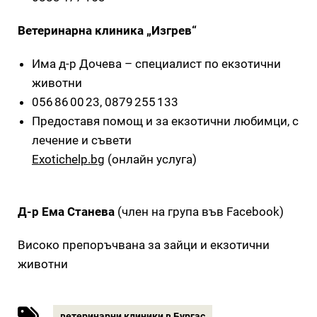
Ветеринарна клиника „Изгрев“
Има д-р Дочева – специалист по екзотични
животни
056 86 00 23, 0879 255 133
Предоставя помощ и за екзотични любимци, с
лечение и съвети
Exotichelp.bg
(онлайн услуга)
Д-р Ема Станева
(член на група във Facebook)
Високо препоръчвана за зайци и екзотични
животни
ветеринарни клиники в Бургас