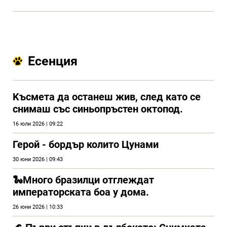
Есенция
Kъсмета да останеш жив, след като се
снимаш със синьопръстен октопод.
16 юли 2026 | 09:22
Герой - бордър колито Цунами
30 юни 2026 | 09:43
🐍Много бразилци отглеждат
императорската боа у дома.
26 юни 2026 | 10:33