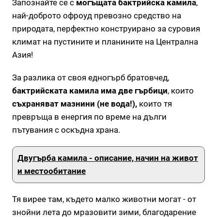
Запознайте се с
могъщата бактрийска камила
,
най-доброто офроуд превозно средство на
природата, перфектно конструирано за суровия
климат на пустините и планините на Централна
Азия!
За разлика от своя едногърб братовчед,
бактрийската камила има две гърбици
, които
съхраняват мазнини (не вода!),
които тя
превръща в енергия по време на дълги
пътувания с оскъдна храна.
Двугърба камила - описание, начин на живот
и местообитание
Тя вирее там, където малко животни могат - от
знойни лета до мразовити зими, благодарение