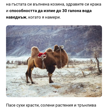
на гъстата си вълнена козина, здравите си крака
и
способността да изпие до 30 галона вода
наведнъж
, когато я намери.
Пасе сухи храсти, солени растения и трънлива