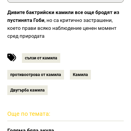
Дивите бактрийски камили все още бродят из
пустинята Гоби
, но са критично застрашени,
което прави всяко наблюдение ценен момент
сред природата
сълзи от камила
противоотрова от камила
Камила
Двугърба камила
Още по темата:
Голяма бяла акула