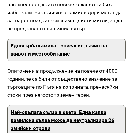
растителност, които повечето животни биха
избягвали. Бактрийските камили дори могат да
затварят ноздрите си и имат дълги мигли, за да
се предпазят от пясъчния вятър.
Едногърба камила - описание, начин на
живот и местообитание
Опитомени в продължение на повече от 4000
години, те са били от съществено значение за
търговците по Пътя на коприната, пренасяйки
стоки през негостоприемен терен.
Най-скъпата сълза в света: Една капка
камилска сълза може да неутрализира 26
змийски отрови