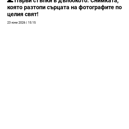
🌊 Първи стъпки в дълбокото: Снимката,
която разтопи сърцата на фотографите по
целия свят!
23 юни 2026 | 15:15