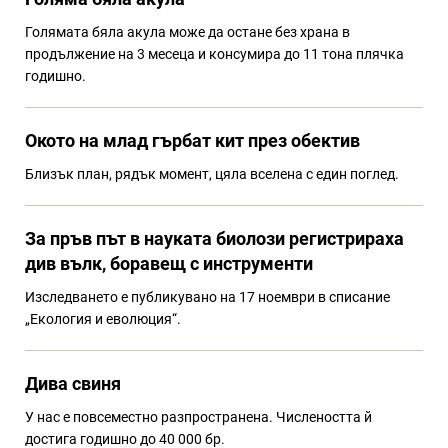
Голямата бяла акула може да остане без храна в
продължение на 3 месеца и консумира до 11 тона плячка
годишно.
Окото на млад гърбат кит през обектив
Близък план, рядък момент, цяла вселена с един поглед.
За пръв път в науката биолози регистрираха
див вълк, боравещ с инструменти
Изследването е публикувано на 17 ноември в списание
„Екология и еволюция“.
Дива свиня
У нас е повсеместно разпространена. Числеността й
достига годишно до 40 000 бр.