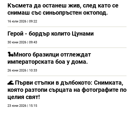
Kъсмета да останеш жив, след като се
снимаш със синьопръстен октопод.
16 юли 2026 | 09:22
Герой - бордър колито Цунами
30 юни 2026 | 09:43
🐍Много бразилци отглеждат
императорската боа у дома.
26 юни 2026 | 10:33
🌊 Първи стъпки в дълбокото: Снимката,
която разтопи сърцата на фотографите по
целия свят!
23 юни 2026 | 15:15