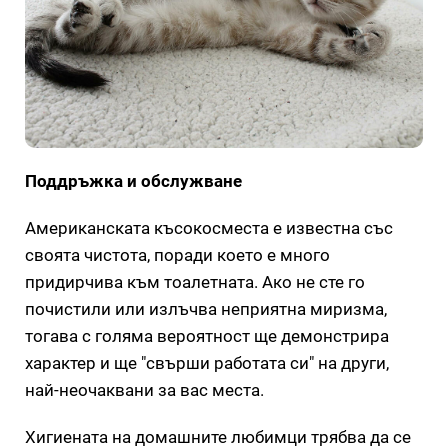
Поддръжка и обслужване
Американската късокосместа е известна със
своята чистота, поради което е много
придирчива към тоалетната. Ако не сте го
почистили или излъчва неприятна миризма,
тогава с голяма вероятност ще демонстрира
характер и ще "свърши работата си" на други,
най-неочаквани за вас места.
Хигиената на домашните любимци трябва да се