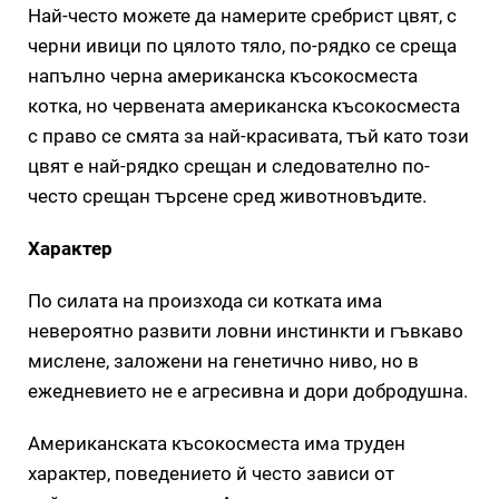
Най-често можете да намерите сребрист цвят, с
черни ивици по цялото тяло, по-рядко се среща
напълно черна американска късокосместа
котка, но червената американска късокосместа
с право се смята за най-красивата, тъй като този
цвят е най-рядко срещан и следователно по-
често срещан търсене сред животновъдите.
Характер
По силата на произхода си котката има
невероятно развити ловни инстинкти и гъвкаво
мислене, заложени на генетично ниво, но в
ежедневието не е агресивна и дори добродушна.
Американската късокосместа има труден
характер, поведението й често зависи от