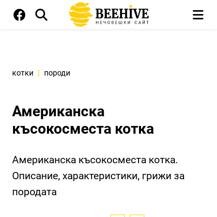
котки
|
породи
Американска
късокосместа котка
Американска късокосместа котка.
Описание, характеристики, грижи за
породата