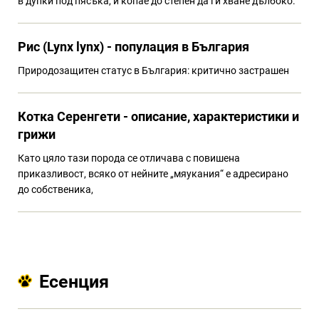
в дупки под пясъка, и копае до степен да ги хване дълбоко.
Рис (Lynx lynx) - популация в България
Природозащитен статус в България: критично застрашен
Котка Серенгети - описание, характеристики и
грижи
Като цяло тази порода се отличава с повишена
приказливост, всяко от нейните „мяукания“ е адресирано
до собственика,
Есенция