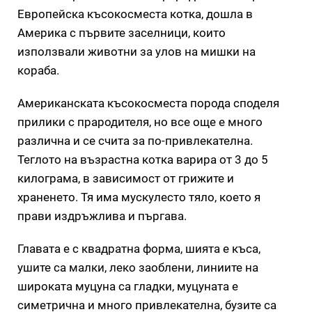
Европейска късокосместа котка, дошла в
Америка с първите заселници, които
използвали животни за улов на мишки на
кораба.
Американската късокосместа порода споделя
прилики с прародителя, но все още е много
различна и се счита за по-привлекателна.
Теглото на възрастна котка варира от 3 до 5
килограма, в зависимост от грижите и
храненето. Тя има мускулесто тяло, което я
прави издръжлива и пъргава.
Главата е с квадратна форма, шията е къса,
ушите са малки, леко заоблени, линиите на
широката муцуна са гладки, муцуната е
симетрична и много привлекателна, бузите са