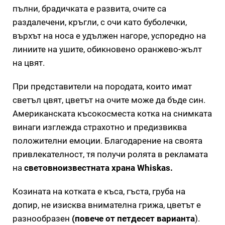
пълни, брадичката е развита, очите са
раздалечени, кръгли, с очи като буболечки,
върхът на носа е удължен нагоре, успоредно на
линиите на ушите, обикновено оранжево-жълт
на цвят.
При представители на породата, които имат
светъл цвят, цветът на очите може да бъде син.
Американската късокосместа котка на снимката
винаги изглежда страхотно и предизвиква
положителни емоции. Благодарение на своята
привлекателност, тя получи ролята в рекламата
на
световноизвестната храна Whiskas.
Козината на котката е къса, гъста, груба на
допир, не изисква внимателна грижа, цветът е
разнообразен
(повече от петдесет варианта
).