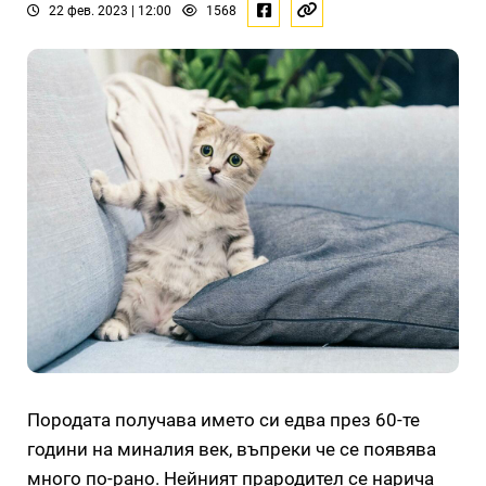
22 фев. 2023 | 12:00
1568
Породата получава името си едва през 60-те
години на миналия век, въпреки че се появява
много по-рано. Нейният прародител се нарича