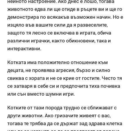
нейното настроение. Ако днес е лошо, тогава
животното едва ли ще отиде в ръцете ви и ще го
демонстрира по всякакъв възможен начин. Но е
изцяло във вашите сили да я развеселите,
защото тя лесно се включва в играта, обича
различни играчки, както обикновени, така и
интерактивни.
Котката има положително отношение към
децата, не проявява агресия, бързо и силно
свиква с хората и не се крие от гостите. Често тя
се затваря в себе си и предпочита тиха почивка
или сън вместо шумни игри.
Котките от тази порода трудно се сближават с
други животни. Ако гризачите живеят с вас,
тогава те трябва да се държат зад здрава клетка