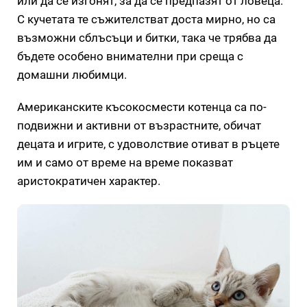
или да се изгонят, за да се предпазят от ловеца.
С кучетата те съжителстват доста мирно, но са
възможни сблъсъци и битки, така че трябва да
бъдете особено внимателни при среща с
домашни любимци.
Американските късокосмести котенца са по-
подвижни и активни от възрастните, обичат
децата и игрите, с удоволствие отиват в ръцете
им и само от време на време показват
аристократичен характер.