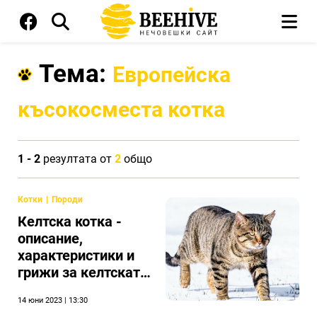
Тема:
Европейска
късокосместа котка
1 - 2
резултата от
2
общо
Котки
Породи
Келтска котка -
описание,
характеристики и
грижи за келтската
котка
14 юни 2023 | 13:30