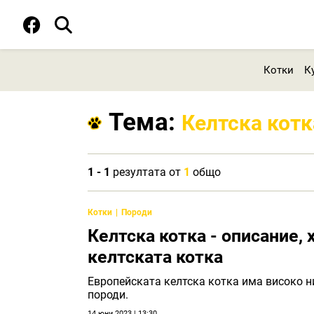
Котки
К
Тема:
Келтска котк
1 - 1
резултата от
1
общо
Котки
Породи
Келтска котка - описание, 
келтската котка
Европейската келтска котка има високо ни
породи.
14 юни 2023 | 13:30