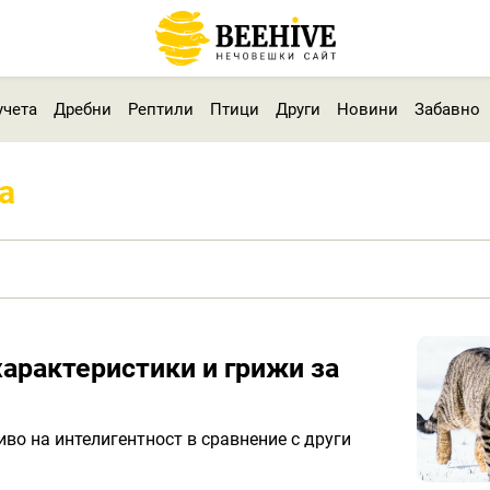
учета
Дребни
Рептили
Птици
Други
Новини
Забавно
а
характеристики и грижи за
во на интелигентност в сравнение с други