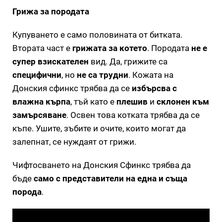
Грижа за породата
Купуването е само половината от битката.
Втората част е
грижата за котето
. Породата
не е
супер взискателен
вид. Да, грижите са
специфични
, но
не са трудни
. Кожата на
Донския сфинкс трябва да се
избърсва с
влажна кърпа
, тъй като е
плешив
и
склонен към
замърсяване
. Освен това котката трябва да се
къпе. Ушите, зъбите и очите, които могат да
залепнат, се нуждаят от грижи.
Чифтосването на Донския Сфинкс трябва да
бъде
само с представители на една и съща
порода
.