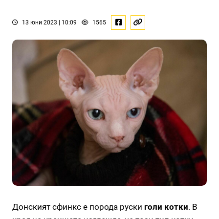
13 юни 2023 | 10:09
1565
Донският сфинкс е порода руски
голи котки
. В