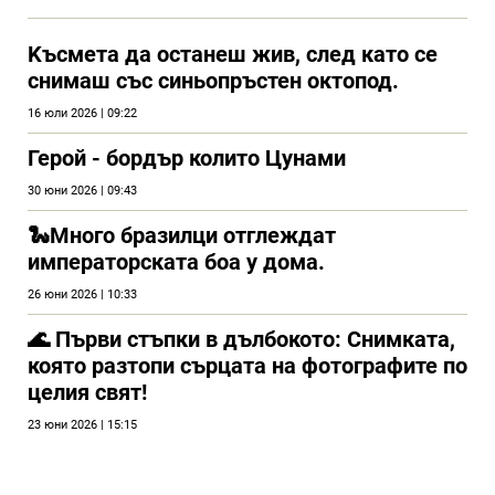
Kъсмета да останеш жив, след като се
снимаш със синьопръстен октопод.
16 юли 2026 | 09:22
Герой - бордър колито Цунами
30 юни 2026 | 09:43
🐍Много бразилци отглеждат
императорската боа у дома.
26 юни 2026 | 10:33
🌊 Първи стъпки в дълбокото: Снимката,
която разтопи сърцата на фотографите по
целия свят!
23 юни 2026 | 15:15