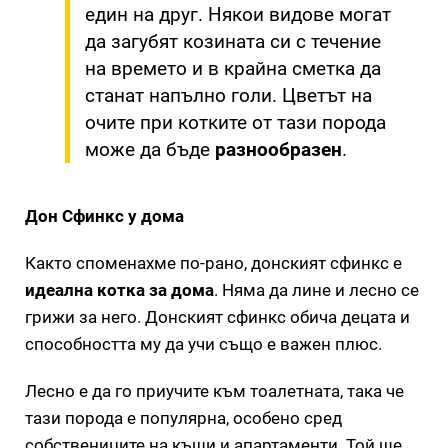
един на друг. Някои видове могат
да загубят козината си с течение
на времето и в крайна сметка да
станат напълно голи. Цветът на
очите при котките от тази порода
може да бъде
разнообразен
.
Дон Сфинкс у дома
Както споменахме по-рано, донският сфинкс е
идеална котка за дома
. Няма да лине и лесно се
грижи за него. Донският сфинкс обича децата и
способността му да учи също е важен плюс.
Лесно е да го приучите към тоалетната, така че
тази порода е популярна, особено сред
собствениците на къщи и апартаменти. Той ще