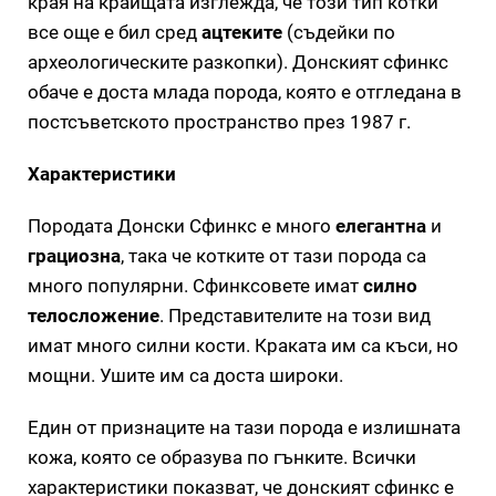
края на краищата изглежда, че този тип котки
все още е бил сред
ацтеките
(съдейки по
археологическите разкопки). Донският сфинкс
обаче е доста млада порода, която е отгледана в
постсъветското пространство през 1987 г.
Характеристики
Породата Донски Сфинкс е много
елегантна
и
грациозна
, така че котките от тази порода са
много популярни. Сфинксовете имат
силно
телосложение
. Представителите на този вид
имат много силни кости. Краката им са къси, но
мощни. Ушите им са доста широки.
Един от признаците на тази порода е излишната
кожа, която се образува по гънките. Всички
характеристики показват, че донският сфинкс е