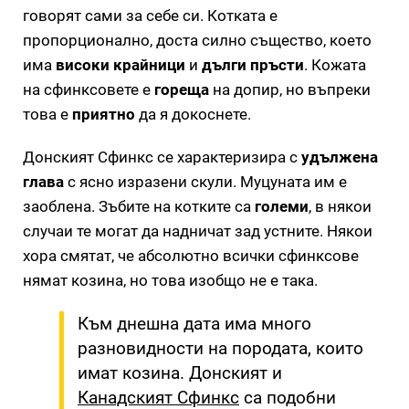
говорят сами за себе си. Котката е
пропорционално, доста силно същество, което
има
високи крайници
и
дълги пръсти
. Кожата
на сфинксовете е
гореща
на допир, но въпреки
това е
приятно
да я докоснете.
Донският Сфинкс се характеризира с
удължена
глава
с ясно изразени скули. Муцуната им е
заоблена. Зъбите на котките са
големи
, в някои
случаи те могат да надничат зад устните. Някои
хора смятат, че абсолютно всички сфинксове
нямат козина, но това изобщо не е така.
Към днешна дата има много
разновидности на породата, които
имат козина. Донският и
Канадският Сфинкс
са подобни