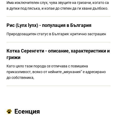
Има изключителен слух, чува звуците на гризачи, когато са
в дупки под пясъка, и копае до степен да ги хване дълбоко.
Рис (Lynx lynx) - популация в България
Природозащитен статус в България: критично застрашен
Котка Серенгети - описание, характеристики и
грижи
Като цяло тази порода се отличава с повишена
приказливост, всяко от нейните „мяукания“ е адресирано
до собственика,
Есенция