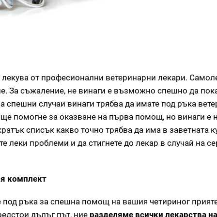
 лекува от професионални ветеринарни лекари. Самол
е. За съжаление, не винаги е възможно спешно да пок
а спешни случаи винаги трябва да имате под ръка вет
 ще помогне за оказване на първа помощ, но винаги е
ратък списък какво точно трябва да има в заветната ку
е леки проблеми и да стигнете до лекар в случай на с
ия комплект
е под ръка за спешна помощ на вашия четириног прияте
предстои дълъг път, ние
разделяме всички лекарства на