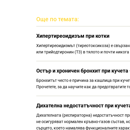
Още по темата:
Хипертиреоидизъм при котки
Хипертиреоидизмът (тиреотоксикоза) е свързан
или трийодтиронин (Т3) в тялото и почти никога 
Остър и хроничен бронхит при кучета
Бронхитът често е причина за кашлица при кучет
Прочетете, за да научите как да предотвратите 
Дихателна недостатъчност при кучета 
Дихателната (респираторна) недостатъчност при
не осигуряват нормален кръвно-газов състав, н
сърцето, което намалява функционалните харак