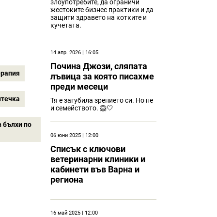
злоупотребите, да ограничи
жестоките бизнес практики и да
защити здравето на котките и
кучетата.
14 апр. 2026 | 16:05
Почина Джози, сляпата
ерапия
лъвица за която писахме
преди месеци
птечка
Тя е загубила зрението си. Но не
и семейството. 🦁🤍
 бълхи по
06 юни 2025 | 12:00
Списък с ключови
ветеринарни клиники и
кабинети във Варна и
региона
16 май 2025 | 12:00