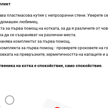
плект
ва пластмасова кутия с непрозрачни стени. Уверете се,
я домашен любимец.
а за първа помощ на котката, за да я различите от чов
ра да се съхраняват на различни места.
ранява комплектът за първа помощ.
комплекта за първа помощ - проверете сроковете на г
овката на превръзките, херметичността на капаците и 
твеника на котка е спокойствие, само спокойствие.