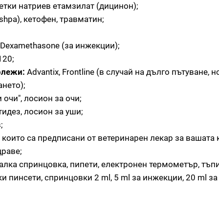
етки натриев етамзилат (дицинон);
shpa), кетофен, травматин;
, Dexamethasone (за инжекции);
120;
рлежи:
Advantix, Frontline (в случай на дълго пътуване, н
ането);
очи", лосион за очи;
идез, лосион за уши;
;
 които са предписани от ветеринарен лекар за вашата 
драве;
малка спринцовка, пипети, електронен термометър, тъп
и пинсети, спринцовки 2 ml, 5 ml за инжекции, 20 ml з