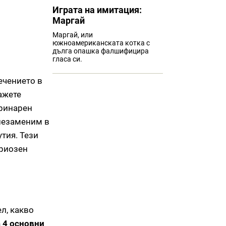
Играта на имитация:
Маргай
Mаргай, или
южноамериканската котка с
дълга опашка фалшифицира
гласа си.
ечението в
ажете
еринарен
 незаменим в
тия. Тези
ериозен
л, какво
 4 основни