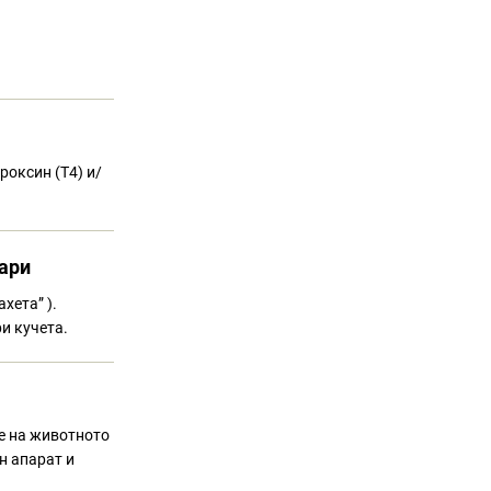
оксин (Т4) и/
кари
хета” ).
ри кучета.
ве на животното
н апарат и