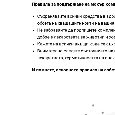
Правила за поддържане на мокър ком
Съхранявайте всички средства в здра
обсега на хващащите нокти на ваши
Не забравяйте да подпишете комплект
добре е лекарствата за животни и хо
Кажете на всички вкъщи къде се съх
Внимателно следете състоянието на 
лекарствата, херметичността на опак
И помнете, основното правило на собс