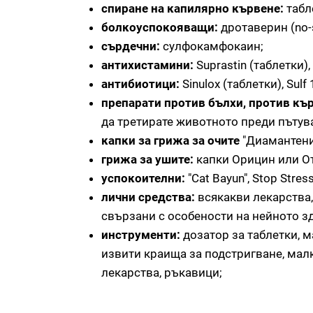
спиране на капилярно кървене:
табл
болкоуспокояващи:
дротаверин (no-
сърдечни:
сулфокамфокаин;
антихистамини:
Suprastin (таблетки)
антибиотици:
Sinulox (таблетки), Sulf 
препарати против бълхи, против къ
да третирате животното преди пътув
капки за грижа за очите
"Диамантени 
грижа за ушите:
капки Орицин или От
успокоителни:
"Cat Bayun", Stop Stress
лични средства:
всякакви лекарства,
свързани с особености на нейното з
инструменти:
дозатор за таблетки, 
извити краища за подстригване, малк
лекарства, ръкавици;