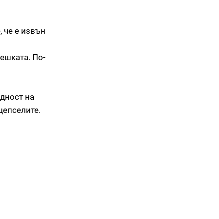
 че е извън
ешката. По-
одност на
щепселите.