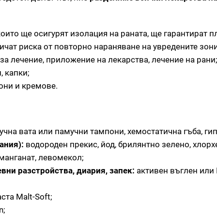
оито ще осигурят изолация на раната, ще гарантират п
ичат риска от повторно нараняване на увредените зони
а лечение, приложение на лекарства, лечение на рани
, капки;
они и кремове.
чна вата или памучни тампони, хемостатична гъба, гип
ания):
водороден прекис, йод, брилянтно зелено, хлорх
манганат, левомекол;
вни разстройства, диария, запек:
активен въглен или 
ста Malt-Soft;
n;