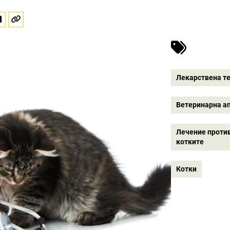
Лекарствена т
Ветеринарна а
Лечение против
котките
Котки