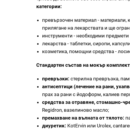
категории:
превързочен материал - материали, к
прилягане на лекарствата и ще огран
инструменти - необходими предмети з
лекарства - таблетки, сиропи, капсули
козметика, помощни средства - лоси
Стандартен състав на мокър комплект
превръзки:
стерилна превръзка, паму
антисептици (лечение на рани, ухапв
прах за рани с йодоформ, калиев пер
средства за отравяне, стомашно-чре
Regidron, вазелиново масло;
премахване на вълната от тялото:
па
диуретик:
KotErvin или Urolex, cantare