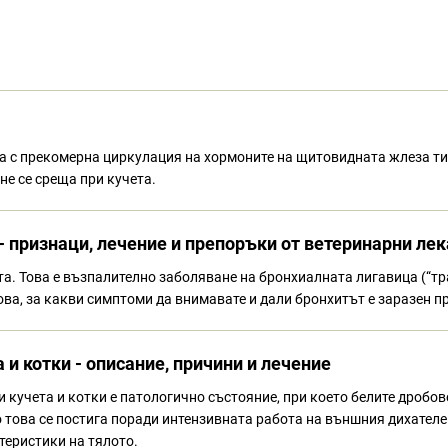
а с прекомерна циркулация на хормоните на щитовидната жлеза тир
не се среща при кучета.
 - признаци, лечение и препоръки от ветеринарни ле
а. Това е възпалително заболяване на бронхиалната лигавица (“тра
това, за какви симптоми да внимавате и дали бронхитът е заразен п
и котки - описание, причини и лечение
 кучета и котки е патологично състояние, при което белите дробо
о това се постига поради интензивната работа на външния дихателе
теристики на тялото.