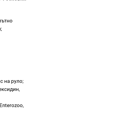
лътно
;
;
с на руло;
ексидин,
Enterozoo,