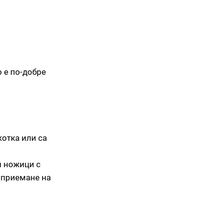
о е по-добре
котка или са
и ножици с
а приемане на