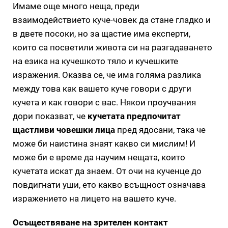
Имаме още много неща, преди
взаимодействието куче-човек да стане гладко и
в двете посоки, но за щастие има експерти,
които са посветили живота си на разгадаването
на езика на кучешкото тяло и кучешките
изражения. Оказва се, че има голяма разлика
между това как вашето куче говори с други
кучета и как говори с вас. Някои проучвания
дори показват, че
кучетата предпочитат
щастливи човешки лица
пред ядосани, така че
може би наистина знаят какво си мислим! И
може би е време да научим нещата, които
кучетата искат да знаем. От очи на кученце до
повдигнати уши, ето какво всъщност означава
изражението на лицето на вашето куче.
Осъществяване на зрителен контакт