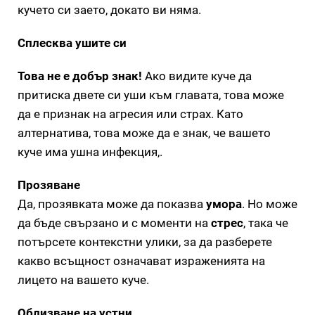
кучето си заето, докато ви няма.
Сплесква ушите си
Това не е добър знак!
Ако видите куче да
притиска двете си уши към главата, това може
да е признак на агресия или страх. Като
алтернатива, това може да е знак, че вашето
куче има ушна инфекция,.
Прозяване
Да, прозявката може да показва
умора
. Но може
да бъде свързано и с моменти на
стрес
, така че
потърсете контекстни улики, за да разберете
какво всъщност означават израженията на
лицето на вашето куче.
Облизване на устни