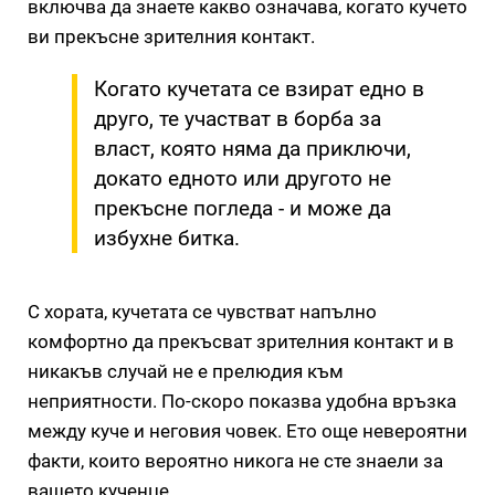
включва да знаете какво означава, когато кучето
ви прекъсне зрителния контакт.
Когато кучетата се взират едно в
друго, те участват в борба за
власт, която няма да приключи,
докато едното или другото не
прекъсне погледа - и може да
избухне битка.
С хората, кучетата се чувстват напълно
комфортно да прекъсват зрителния контакт и в
никакъв случай не е прелюдия към
неприятности. По-скоро показва удобна връзка
между куче и неговия човек. Ето още невероятни
факти, които вероятно никога не сте знаели за
вашето кученце.