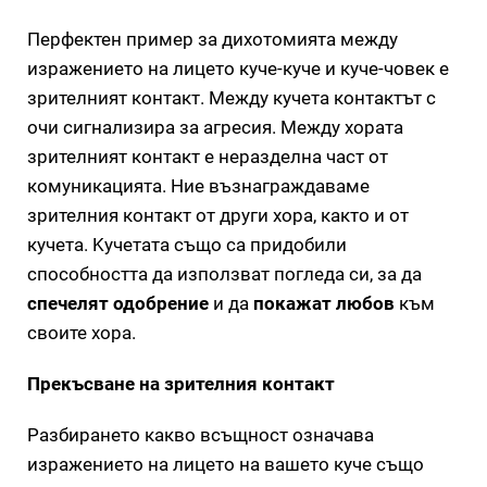
Перфектен пример за дихотомията между
изражението на лицето куче-куче и куче-човек е
зрителният контакт. Между кучета контактът с
очи сигнализира за агресия. Между хората
зрителният контакт е неразделна част от
комуникацията. Ние възнаграждаваме
зрителния контакт от други хора, както и от
кучета. Kучетата също са придобили
способността да използват погледа си, за да
спечелят одобрение
и да
покажат любов
към
своите хора.
Прекъсване на зрителния контакт
Разбирането какво всъщност означава
изражението на лицето на вашето куче също