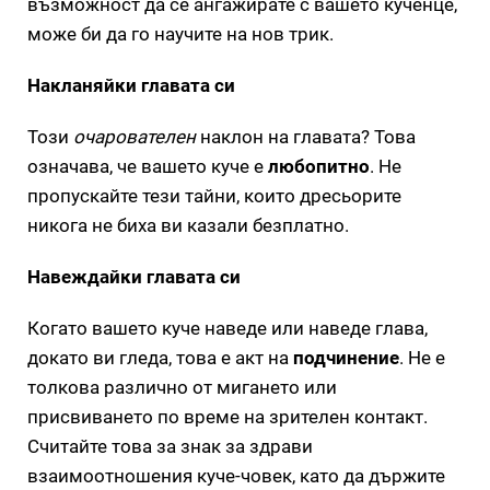
възможност да се ангажирате с вашето кученце,
може би да го научите на нов трик.
Накланяйки главата си
Този
очарователен
наклон на главата? Това
означава, че вашето куче е
любопитно
. Не
пропускайте тези тайни, които дресьорите
никога не биха ви казали безплатно.
Навеждайки главата си
Когато вашето куче наведе или наведе глава,
докато ви гледа, това е акт на
подчинение
. Не е
толкова различно от мигането или
присвиването по време на зрителен контакт.
Считайте това за знак за здрави
взаимоотношения куче-човек, като да държите