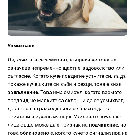
Усмихване
Да, кучетата се усмихват, въпреки че това не
означава непременно щастие, задоволство или
съгласие. Когато куче повдигне устните си, за да
покаже кучешките си зъби и резци, това е знак
за
вълнение
. Това има смисъл, когато вземете
предвид, че малките са склонни да се усмихват,
докато са на разходка или се разхождат с
приятели в кучешкия парк. Ухиленото кучешко
лице също може да е признак на
подчинение
, но
това обикновено е, когато кучето сигнализира на