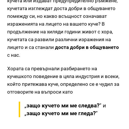
кучета или издават предупредително ръмжене,
кучетата изглеждат доста добри в общуването
помежду си, но какво всъщност означават
израженията на лицето на вашето куче? В
продължение на хиляди години живот с хора,
кучетата са развили различни изражения на
лицето и са станали
доста добри в общуването
с нас.
Хората са превърнали разбирането на
кучешкото поведение в цяла индустрия и всеки,
който притежава куче, определено се е чудил за
отговорите на въпроси като
„
защо кучето ми ме следва?
“ и
„
защо кучето ми ме гледа?
“