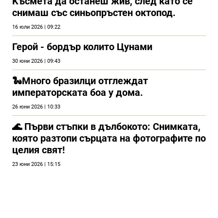
Kъсмета да останеш жив, след като се
снимаш със синьопръстен октопод.
16 юли 2026 | 09:22
Герой - бордър колито Цунами
30 юни 2026 | 09:43
🐍Много бразилци отглеждат
императорската боа у дома.
26 юни 2026 | 10:33
🌊 Първи стъпки в дълбокото: Снимката,
която разтопи сърцата на фотографите по
целия свят!
23 юни 2026 | 15:15