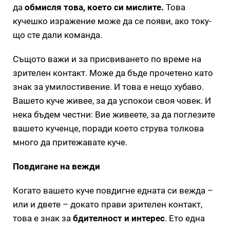
да
обмисля това, което си мислите.
Това
кучешко изражение може да се появи, ако току-
що сте дали команда.
Същото важи и за присвиването по време на
зрителен контакт. Може да бъде прочетено като
знак за умилостивение. И това е нещо хубаво.
Вашето куче живее, за да успокои своя човек. И
нека бъдем честни: Вие живеете, за да поглезите
вашето кученце, поради което струва толкова
много да притежавате куче.
Повдигане на вежди
Когато вашето куче повдигне едната си вежда –
или и двете – докато прави зрителен контакт,
това е знак за
бдителност и интерес
. Ето една