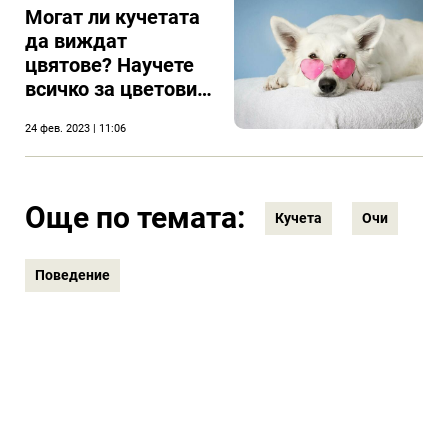
Могат ли кучетата
да виждат
цвятове? Научете
всичко за цветовия
спектър на кучето
24 фев. 2023 | 11:06
си
Още по темата:
Кучета
Очи
Поведение