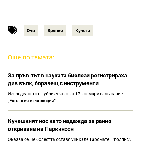
Очи
Зрение
Кучета
Още по темата:
За пръв път в науката биолози регистрираха
див вълк, боравещ с инструменти
Изследването е публикувано на 17 ноември в списание
„Екология и еволюция“.
Кучешкият нос като надежда за ранно
откриване на Паркинсон
Оказва се, че болестта оставя уникален ароматен "подпис",