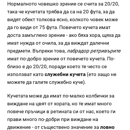
Нормалното човешко зрение се счита за 20/20,
така че кучетата трябва да са на 20 фута, за да
видят обект толкова ясно, колкото човек може
да го види от 75 фута. Повечето кучета имат
доста замъглено зрение - ако бяха хора, щяха да
имат нужда от очила, за да виждат далечни
предмети. Въпреки това,
лабрадор ретривърите
имат по-добро зрение от повечето кучета. По-
близо е до 20/20, поради което те често се
използват като
служебни кучета
(ето защо не
можете да галите служебно куче).
Кучетата може да имат по-малко колбички за
виждане на цвят от хората, но те имат много
повече пръчици в ретината си от нас, което ги
прави много по-добри при виждане на
движение - от съществено значение за
ловно