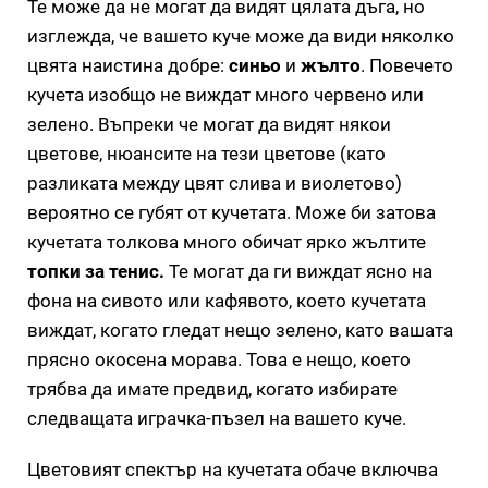
Те може да не могат да видят цялата дъга, но
изглежда, че вашето куче може да види няколко
цвята наистина добре:
синьо
и
жълто
. Повечето
кучета изобщо не виждат много червено или
зелено. Въпреки че могат да видят някои
цветове, нюансите на тези цветове (като
разликата между цвят слива и виолетово)
вероятно се губят от кучетата. Може би затова
кучетата толкова много обичат ярко жълтите
топки за тенис.
Те могат да ги виждат ясно на
фона на сивото или кафявото, което кучетата
виждат, когато гледат нещо зелено, като вашата
прясно окосена морава. Това е нещо, което
трябва да имате предвид, когато избирате
следващата играчка-пъзел на вашето куче.
Цветовият спектър на кучетата обаче включва