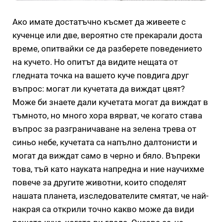
Ако имате достатъчно късмет да живеете с
кученце или две, вероятно сте прекарали доста
време, опитвайки се да разберете поведението
на кучето. Но опитът да видите нещата от
гледната точка на вашето куче повдига друг
въпрос: могат ли кучетата да виждат цвят?
Може би знаете дали кучетата могат да виждат в
тъмното, но много хора вярват, че когато става
въпрос за разграничаване на зелена трева от
синьо небе, кучетата са напълно далтонисти и
могат да виждат само в черно и бяло. Въпреки
това, тъй като науката напредна и ние научихме
повече за другите животни, които споделят
нашата планета, изследователите смятат, че най-
накрая са открили точно какво може да види