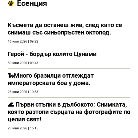
Есенция
Kъсмета да останеш жив, след като се
снимаш със синьопръстен октопод.
16 юли 2026 | 09:22
Герой - бордър колито Цунами
30 юни 2026 | 09:43
🐍Много бразилци отглеждат
императорската боа у дома.
26 юни 2026 | 10:33
🌊 Първи стъпки в дълбокото: Снимката,
която разтопи сърцата на фотографите по
целия свят!
23 юни 2026 | 15:15