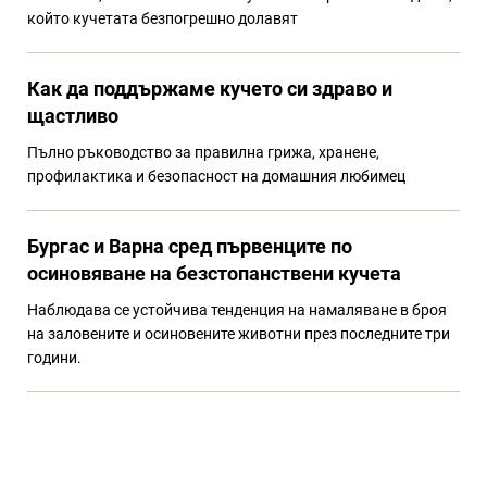
който кучетата безпогрешно долавят
Как да поддържаме кучето си здраво и
щастливо
Пълно ръководство за правилна грижа, хранене,
профилактика и безопасност на домашния любимец
Бургас и Варна сред първенците по
осиновяване на безстопанствени кучета
Наблюдава се устойчива тенденция на намаляване в броя
на заловените и осиновените животни през последните три
години.