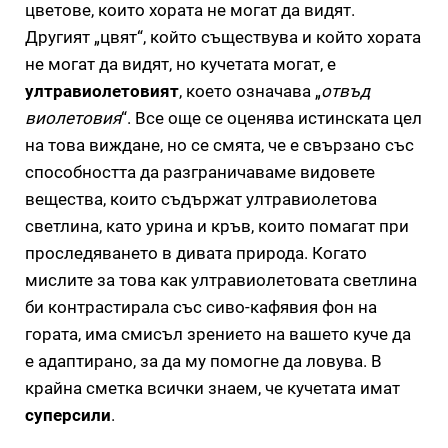
цветове, които хората не могат да видят.
Другият „цвят“, който съществува и който хората
не могат да видят, но кучетата могат, е
ултравиолетовият
, което означава „
отвъд
виолетовия
“. Все още се оценява истинската цел
на това виждане, но се смята, че е свързано със
способността да разграничаваме видовете
вещества, които съдържат ултравиолетова
светлина, като урина и кръв, които помагат при
проследяването в дивата природа. Когато
мислите за това как ултравиолетовата светлина
би контрастирала със сиво-кафявия фон на
гората, има смисъл зрението на вашето куче да
е адаптирано, за да му помогне да ловува. В
крайна сметка всички знаем, че кучетата имат
суперсили
.