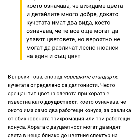
което означава, че виждаме цвета
и детайлите много добре, докато
кучетата имат два вида, което
означава, че те все още могат да
улавят цветовете, но вероятно не
могат да различат лесно нюанси
на един и същ цвят
Въпреки това, според
човешките стандарти
,
кучетата определено са далтонисти. Често
срещан тип цветна слепота при хората е
известна като
двуцветност
, което означава, че
окото има само два работещи конуса, за разлика
от обикновената трихромация или три работещи
конуса. Хората с двуцветност могат да видят
света в нещо близко до цветния спектър на