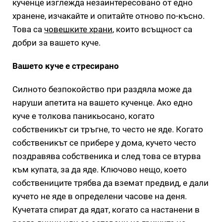
кученце изглежда незаинтересовано от едно
хранене, изчакайте и опитайте отново по-късно.
Това са
човешките храни
, които всъщност са
добри за вашето куче.
Вашето куче е стресирано
Силното безпокойство при раздяла може да
наруши апетита на вашето кученце. Ако едно
куче е толкова паникьосано, когато
собственикът си тръгне, то често не яде. Когато
собственикът се прибере у дома, кучето често
поздравява собственика и след това се втурва
към купата, за да яде. Ключово нещо, което
собствениците трябва да вземат предвид, е дали
кучето не яде в определени часове на деня.
Кучетата спират да ядат, когато са настанени в