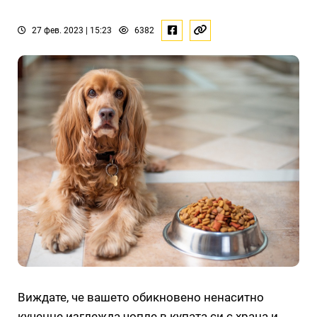
27 фев. 2023 | 15:23
6382
Виждате, че вашето обикновено ненаситно
кученце изглежда чопле в купата си с храна и