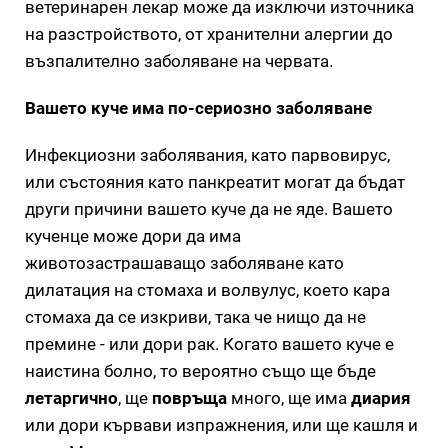
ветеринарен лекар може да изключи източника
на разстройството, от хранителни алергии до
възпалително заболяване на червата.
Вашето куче има по-сериозно заболяване
Инфекциозни заболявания, като парвовирус,
или състояния като панкреатит могат да бъдат
други причини вашето куче да не яде. Вашето
кученце може дори да има
животозастрашаващо заболяване като
дилатация на стомаха и волвулус, което кара
стомаха да се изкриви, така че нищо да не
премине - или дори рак. Когато вашето куче е
наистина болно, то вероятно също ще бъде
летаргично
, ще
повръща
много, ще има
диария
или дори кървави изпражнения, или ще кашля и