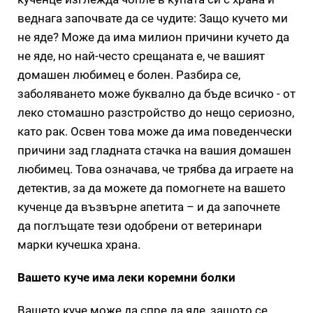
веднага започвате да се чудите: Защо кучето ми
не яде? Може да има милион причини кучето да
не яде, но най-често срещаната е, че вашият
домашен любимец е болен. Разбира се,
заболяването може буквално да бъде всичко - от
леко стомашно разстройство до нещо сериозно,
като рак. Освен това може да има поведенчески
причини зад гладната стачка на вашия домашен
любимец. Това означава, че трябва да играете на
детектив, за да можете да помогнете на вашето
кученце да възвърне апетита – и да започнете
да поглъщате тези одобрени от ветеринари
марки кучешка храна.
Вашето куче има леки коремни болки
Вашето куче може да спре да яде, защото се