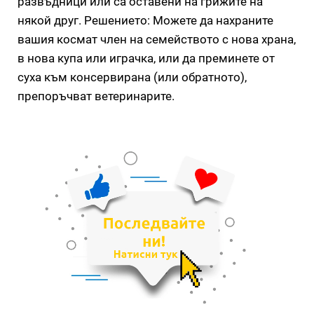
развъдници или са оставени на грижите на
някой друг. Решението: Можете да нахраните
вашия космат член на семейството с нова храна,
в нова купа или играчка, или да преминете от
суха към консервирана (или обратното),
препоръчват ветеринарите.