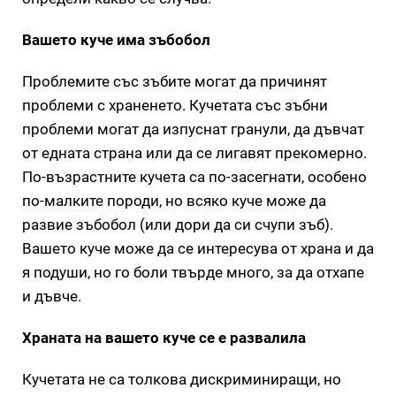
Вашето куче има зъбобол
Проблемите със зъбите могат да причинят
проблеми с храненето. Кучетата със зъбни
проблеми могат да изпуснат гранули, да дъвчат
от едната страна или да се лигавят прекомерно.
По-възрастните кучета са по-засегнати, особено
по-малките породи, но всяко куче може да
развие зъбобол (или дори да си счупи зъб).
Вашето куче може да се интересува от храна и да
я подуши, но го боли твърде много, за да отхапе
и дъвче.
Храната на вашето куче се е развалила
Кучетата не са толкова дискриминиращи, но