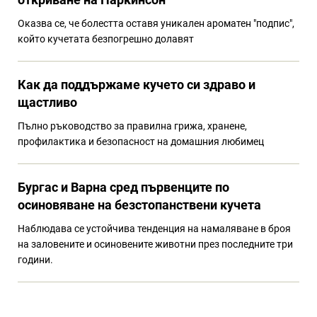
Оказва се, че болестта оставя уникален ароматен "подпис",
който кучетата безпогрешно долавят
Как да поддържаме кучето си здраво и
щастливо
Пълно ръководство за правилна грижа, хранене,
профилактика и безопасност на домашния любимец
Бургас и Варна сред първенците по
осиновяване на безстопанствени кучета
Наблюдава се устойчива тенденция на намаляване в броя
на заловените и осиновените животни през последните три
години.