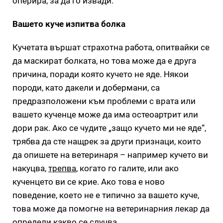
оперира, за да го извади.
Вашето куче изпитва болка
Кучетата вършат страхотна работа, опитвайки се
да маскират болката, но това може да е друга
причина, поради която кучето не яде. Някои
породи, като дакели и добермани, са
предразположени към проблеми с врата или
вашето кученце може да има остеоартрит или
дори рак. Ако се чудите „защо кучето ми не яде“,
трябва да сте нащрек за други признаци, които
да опишете на ветеринаря – например кучето ви
накуцва,
трепва
, когато го галите, или ако
кученцето ви се крие. Ако това е ново
поведение, което не е типично за вашето куче,
това може да помогне на ветеринарния лекар да
определи какво се случва.