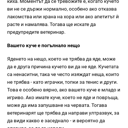
киха. Моментът да се тревожите е, когато кучето
ви не се държи нормално, особено ако отказва
лакомства или храна на хора или ако апетитът й
расте и намалява. Тогава ще искате да
предупредите ветеринар.
Вашето куче е погълнало нещо
Яденето на нещо, което не трябва да яде, може
да е друга причина кучето ви да не яде. Кучетата
са ненаситни, така че често изяждат неща, които
не трябва - като играчки, топки за тенис и други.
Това е особено вярно, ако вашето куче е младо и
игриво. Ако имате куче, което не яде и повръща,
може да има запушване на червата. Тогава
ветеринарят ще трябва да направи ултразвук, за
да види какво е заседнало - и вероятно да