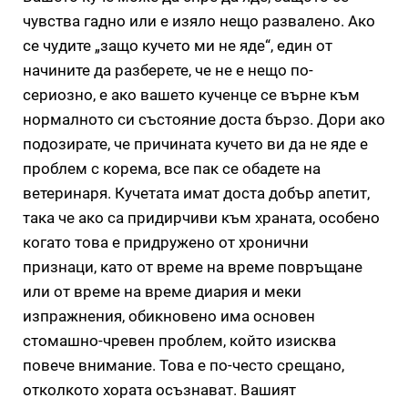
чувства гадно или е изяло нещо развалено. Ако
се чудите „защо кучето ми не яде“, един от
начините да разберете, че не е нещо по-
сериозно, е ако вашето кученце се върне към
нормалното си състояние доста бързо. Дори ако
подозирате, че причината кучето ви да не яде е
проблем с корема, все пак се обадете на
ветеринаря. Кучетата имат доста добър апетит,
така че ако са придирчиви към храната, особено
когато това е придружено от хронични
признаци, като от време на време повръщане
или от време на време диария и меки
изпражнения, обикновено има основен
стомашно-чревен проблем, който изисква
повече внимание. Това е по-често срещано,
отколкото хората осъзнават. Вашият