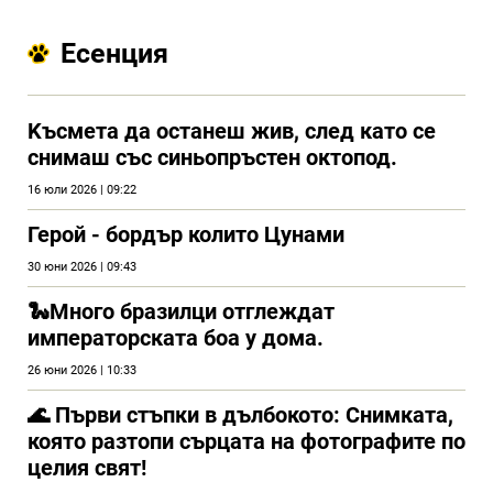
Есенция
Kъсмета да останеш жив, след като се
снимаш със синьопръстен октопод.
16 юли 2026 | 09:22
Герой - бордър колито Цунами
30 юни 2026 | 09:43
🐍Много бразилци отглеждат
императорската боа у дома.
26 юни 2026 | 10:33
🌊 Първи стъпки в дълбокото: Снимката,
която разтопи сърцата на фотографите по
целия свят!