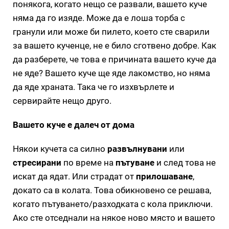
понякога, когато нещо се развали, вашето куче
няма да го изяде. Може да е лоша торба с
гранули или може би пилето, което сте сварили
за вашето кученце, не е било сготвено добре. Как
да разберете, че това е причината вашето куче да
не яде? Вашето куче ще яде лакомство, но няма
да яде храната. Така че го изхвърлете и
сервирайте нещо друго.
Вашето куче е далеч от дома
Някои кучета са силно
развълнувани
или
стресирани
по време на
пътуване
и след това не
искат да ядат. Или страдат от
прилошаване
,
докато са в колата. Това обикновено се решава,
когато пътуването/разходката с кола приключи.
Ако сте отседнали на някое ново място и вашето