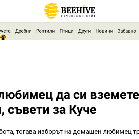
учета
Дребни
Рептили
Птици
Други
Новини
Забавно
юбимец да си вземете
, съвети за Куче
работа, тогава изборът на домашен любимец т