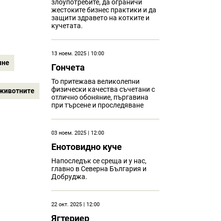
злоупотребите, да ограничи
жестоките бизнес практики и да
защити здравето на котките и
кучетата.
13 ноем. 2025 | 10:00
яне
Гончета
То притежава великолепни
физически качества съчетани с
животните
отлично обоняние, пъргавина
при търсене и проследяване
03 ноем. 2025 | 12:00
Eнотовидно куче
Напоследък се среща и у нас,
главно в Северна България и
Добруджа.
22 окт. 2025 | 12:00
Ягтериер