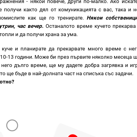
ражнения - някои повече, други по-малко. Ако искате
ще получи както дял от комуникацията с вас, така и 
помислите как ще го тренирате.
Някои собствениц
утрин, час вечер.
Останалото време кучето прекарва
топли и да получи храна за ума.
 куче и планирате да прекарвате много време с нег
 10-13 години. Може би през първите няколко месеца щ
его дълго време, ще му дадете добра загрявка и игр
то ще бъде в най-долната част на списъка със задачи.
вотно?