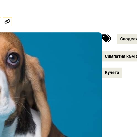
Сподел
Симпатия към 
Кучета