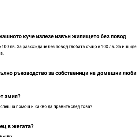
омашното куче излезе извън жилището без повод
100 лв. За разхождане без повод глобата също е 100 лв. За инциде
в.
 Пълно ръководство за собственици на домашни люб
от змия?
е спешна помощ и какво да правите след това?
ец в жегата?
бимци?