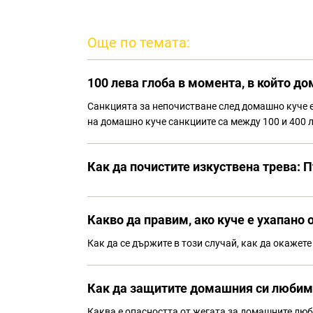
Още по темата:
100 лева глоба в момента, в който д
Санкцията за непочистване след домашно куче е 
на домашно куче санкциите са между 100 и 400 л
Как да почистите изкуствена трева:
Какво да правим, ако куче е ухапано 
Как да се държите в този случай, как да окажет
Как да защитите домашния си любим
Каква е опасността от жегата за домашните лю