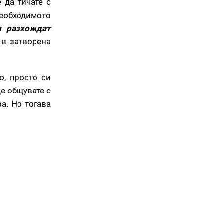
 да тичате с
необходимото
и разхождат
 в затворена
о, просто си
е общувате с
а. Но тогава