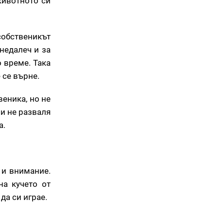
животното си
обственикът
недалеч и за
о време. Така
 се върне.
веника, но не
 и не разваля
а.
 и внимание.
на кучето от
да си играе.