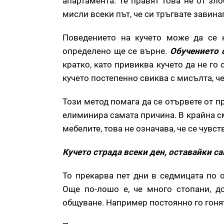
апартамента. Те правят това не от зл
мисли всеки път, че си тръгвате завина
Поведението на кучето може да се 
определено ще се върне.
Обучението 
кратко, като привиква кучето да не го 
кучето постепенно свиква с мисълта, ч
Този метод помага да се отървете от п
елиминира самата причина. В крайна сме
мебелите, това не означава, че се чувст
Кучето страда всеки ден, оставайки са
То прекарва пет дни в седмицата по 
Още по-лошо е, че много стопани, д
общуване. Например постоянно го гонят 