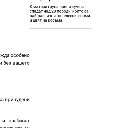
Към тази група ловни кучета
спадат над 20 породи, които са
най-различни по телесни форми
и цвят на косъма.
хожда особено
ни без вашето
 са принудени
 и разбиват