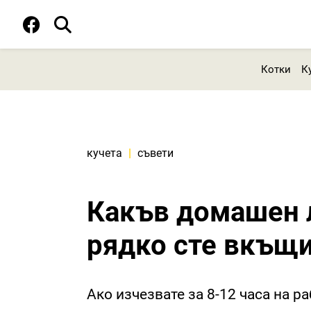
Котки
К
кучета
|
съвети
Какъв домашен л
рядко сте вкъщи
Ако изчезвате за 8-12 часа на 