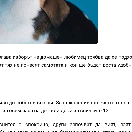
 тогава изборът на домашен любимец трябва да се под
т тях не понасят самотата и кои ще бъдат доста удоб
изо до собственика си. За съжаление повечето от нас
за осем часа на ден или дори за всичките 12.
внително спокойно, други започват да вият, лаят