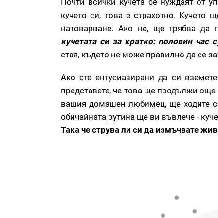
Почти всички кучета се нуждаят от уп
кучето си, това е страхотно. Кучето 
натоварване. Ако не, ще трябва да 
кучетата си за кратко: половин час с
стая, където не може правилно да се за
Ако сте ентусиазирани да си вземете
представете, че това ще продължи още
вашия домашен любимец, ще ходите с н
обичайната рутина ще ви въвлече - куче
Така че струва ли си да измъчвате жи