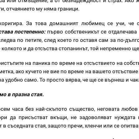
оба или отмъщение, а от безнадеждност и страх. Ако 
ги, отчаянието му няма граници.
коригира. За това домашният любимец се учи, че с
става постепенно:
първо собственикът се отдалечава 
следва по петите, след което го оставя сам за по-дълг
е колкото и да отсъства стопанинът, той непременно ще
ристъпите на паника по време на отсъствието на собст
тка, ако кучето не вие ​​по време на вашето отсъствие
ва удобно само. То просто вярва, че ще се върнеш и чак
мо в празна стая.
осем часа без най-скъпото същество, неговата любов
ори да присъстват вкъщи, не задоволяват нуждата 
в съседната стая, защото пречи, хленчи или се опитва 