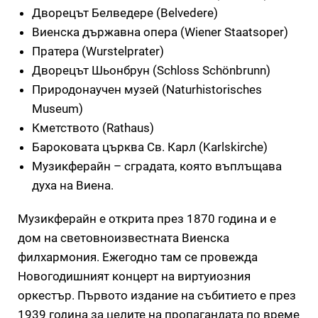
Дворецът Белведере (Belvedere)
Виенска държавна опера (Wiener Staatsoper)
Пратера (Wurstelprater)
Дворецът Шьонбрун (Schloss Schönbrunn)
Природонаучен музей (Naturhistorisches
Museum)
Кметството (Rathaus)
Бароковата църква Св. Карл (Karlskirche)
Музикферайн – сградата, която въплъщава
духа на Виена.
Музикферайн е открита през 1870 година и е
дом на световноизвестната Виенска
филхармония. Ежегодно там се провежда
Новогодишният концерт на виртуиозния
оркестър. Първото издание на събитието е през
1939 година за целите на пропагандата по време