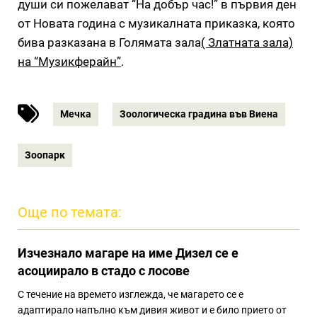
души си пожелават “На добър час!” в първия ден
от Новата година с музикалната приказка, която
бива разказана в Голямата зала
( Златната зала)
на “Музикферайн”
.
Мечка
Зоологическа градина във Виена
Зоопарк
Още по темата:
Изчезнало магаре на име Дизел се е
асоциирало в стадо с лосове
С течение на времето изглежда, че магарето се е
адаптирало напълно към дивия живот и е било прието от