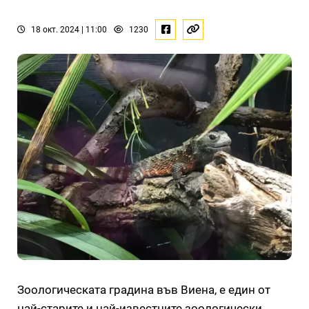
18 окт. 2024 | 11:00
1230
Зоологическата градина във Виена, е един от
най-старите и най-известните зоологически