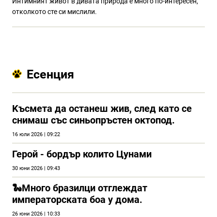
Интимният живот в дивата природа е много по-интересен,
отколкото сте си мислили.
Есенция
Kъсмета да останеш жив, след като се
снимаш със синьопръстен октопод.
16 юли 2026 | 09:22
Герой - бордър колито Цунами
30 юни 2026 | 09:43
🐍Много бразилци отглеждат
императорската боа у дома.
26 юни 2026 | 10:33