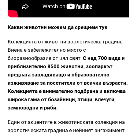
Какви животни можем да срещнем тук
Колекцията от животни зоологическа градина
Виена е забележително място с
биоразнообразие от цял свят.
С над 700 вида и
приблизително 8500 животни, зоопаркът
предлага завладяващо и образователно
изживяване за посетители от всички възрасти.
Колекцията е внимателно подбрана и включва
широка гама от бозайници, птици, влечуги,
земноводни и риби.
Един от акцентите в животинската колекция на
зоологическата градина е нейният ангажимент