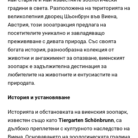
градини в света. Разположена на територията на
великолепния дворец Шьонбрун във Виена,
Австрия, този зооатракция предлага на
посетителите уникално и завладяващо
преживяване с дивата природа. Със своята
богата история, разнообразна колекция от
животни и ангажимент за опазване, виенският
зоопарк е задължителна дестинация за
любителите на животните и ентусиастите на
природата.
История и установяване
Историята и обстановката на виенския зоопарк,
известен също като
Tiergarten Schönbrunn
, са
дълбоко преплетени с културното наследство на
Виена. Основаването на зоологическата градина