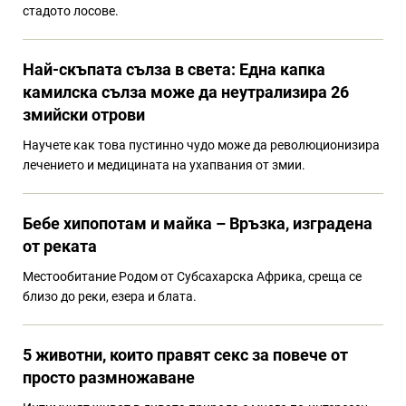
стадото лосове.
Най-скъпата сълза в света: Една капка
камилска сълза може да неутрализира 26
змийски отрови
Научете как това пустинно чудо може да революционизира
лечението и медицината на ухапвания от змии.
Бебе хипопотам и майка – Връзка, изградена
от реката
Местообитание Родом от Субсахарска Африка, среща се
близо до реки, езера и блата.
5 животни, които правят секс за повече от
просто размножаване