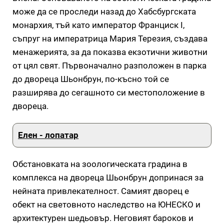
може да се проследи назад до Хабсбургската
монархия, тъй като император Франциск I,
съпруг на императрица Мария Терезия, създава
менажерията, за да показва екзотични животни
от цял свят. Първоначално разположен в парка
до двореца Шьонбрун, по-късно той се
разширява до сегашното си местоположение в
двореца.
Eлен - лопатар
Обстановката на зоологическата градина в
комплекса на двореца Шьонбрун допринася за
нейната привлекателност. Самият дворец е
обект на световното наследство на ЮНЕСКО и
архитектурен шедьовър. Неговият бароков и