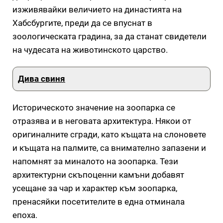
изживявайки величието на династията на
Хабсбургите, преди да се впуснат в
зоологическата градина, за да станат свидетели
на чудесата на животинското царство.
Дива свиня
Историческото значение на зоопарка се
отразява и в неговата архитектура. Някои от
оригиналните сгради, като къщата на слоновете
и къщата на палмите, са внимателно запазени и
напомнят за миналото на зоопарка. Тези
архитектурни скъпоценни камъни добавят
усещане за чар и характер към зоопарка,
пренасяйки посетителите в една отминала
епоха.