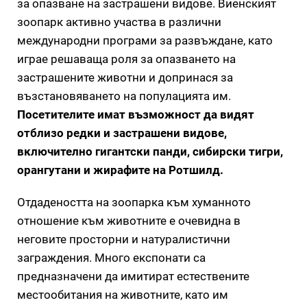
за опазване на застрашени видове. Виенският
зоопарк активно участва в различни
международни програми за развъждане, като
играе решаваща роля за опазването на
застрашените животни и допринася за
възстановяването на популацията им.
Посетителите имат възможност да видят
отблизо редки и застрашени видове,
включително гигантски панди, сибирски тигри,
орангутани и жирафите на Ротшилд.
Отдадеността на зоопарка към хуманното
отношение към животните е очевидна в
неговите просторни и натуралистични
заграждения. Много експонати са
предназначени да имитират естествените
местообитания на животните, като им