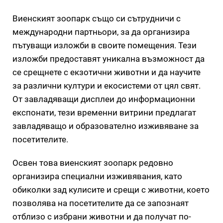
Виенският зоопарк също си сътрудничи с
международни партньори, за да организира
пътуващи изложби в своите помещения. Тези
изложби предоставят уникална възможност да
се срещнете с екзотични животни и да научите
за различни култури и екосистеми от цял свят.
От завладяващи дисплеи до информационни
експонати, тези временни витрини предлагат
завладяващо и образователно изживяване за
посетителите.
Освен това виенският зоопарк редовно
организира специални изживявания, като
обиколки зад кулисите и срещи с животни, което
позволява на посетителите да се запознаят
отблизо с избрани животни и да получат по-