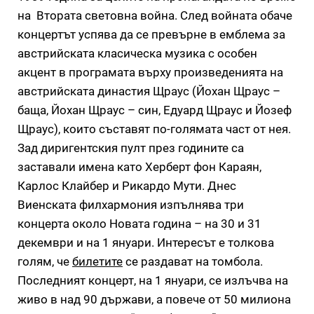
на Втората световна война. След войната обаче
концертът успява да се превърне в емблема за
австрийската класическа музика с особен
акцент в програмата върху произведенията на
австрийската династия Щраус (Йохан Щраус –
баща, Йохан Щраус – син, Едуард Щраус и Йозеф
Щраус), които съставят по-голямата част от нея.
Зад диригентския пулт през годините са
заставали имена като Херберт фон Караян,
Карлос Клайбер и Рикардо Мути. Днес
Виенската филхармония изпълнява три
концерта около Новата година – на 30 и 31
декември и на 1 януари. Интересът е толкова
голям, че
билетите
се раздават на томбола.
Последният концерт, на 1 януари, се излъчва на
живо в над 90 държави, а повече от 50 милиона