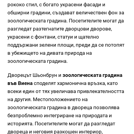
рококо стил, с богато украсени фасади и
обширни градини, създават величествен фон за
зоологическата градина. Посетителите могат да
разгледат разтегнатите дворцови дворове,
украсени с фонтани, статуи и щателно
поддържани зелени площи, преди да се потопят
в убежището на дивата природа на
зоологическата градина.
Дворецът Шьонбрун и
зоологическата градина
във Виена
споделят хармонична връзка, като
всеки един от тях увеличава привлекателността
на другия. Местоположението на
зоологическата градина в двореца позволява
безпроблемно интегриране на природата и
историята. Посетителите могат да разгледат
двореца и неговия разкошен интериор,