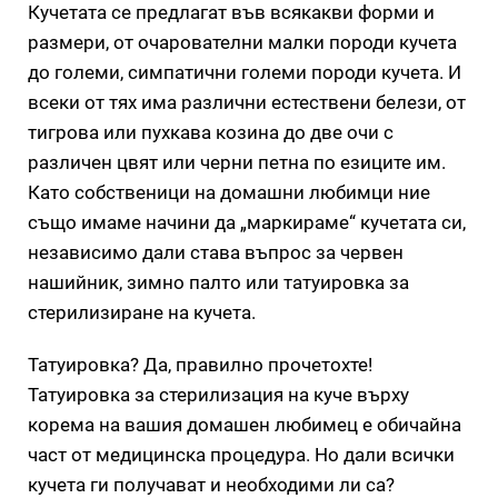
Кучетата се предлагат във всякакви форми и
размери, от очарователни малки породи кучета
до големи, симпатични големи породи кучета. И
всеки от тях има различни естествени белези, от
тигрова или пухкава козина до две очи с
различен цвят или черни петна по езиците им.
Като собственици на домашни любимци ние
също имаме начини да „маркираме“ кучетата си,
независимо дали става въпрос за червен
нашийник, зимно палто или татуировка за
стерилизиране на кучета.
Татуировка? Да, правилно прочетохте!
Татуировка за стерилизация на куче върху
корема на вашия домашен любимец е обичайна
част от медицинска процедура. Но дали всички
кучета ги получават и необходими ли са?