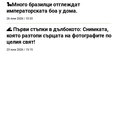
🐍Много бразилци отглеждат
императорската боа у дома.
26 юни 2026 | 10:33
🌊 Първи стъпки в дълбокото: Снимката,
която разтопи сърцата на фотографите по
целия свят!
23 юни 2026 | 15:15