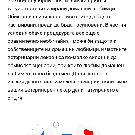
все по-популярни. Почти всички приюти
татуират стерилизирани домашни любимци.
Обикновено изискват животните да бъдат
кастрирани, преди да бъдат осиновени. В частни
условия обаче процедурата все още е
сравнително необичайна - може би защото и
собствениците на домашни любимци, и частните
ветеринарни лекари са по-малко склонни да
обмислят сценарии, при които любим домашен
любимец става бездомен. Дори ако това
изглежда като невъзможен сценарий, попитайте
вашия ветеринарен лекар дали татуирането е
опция.