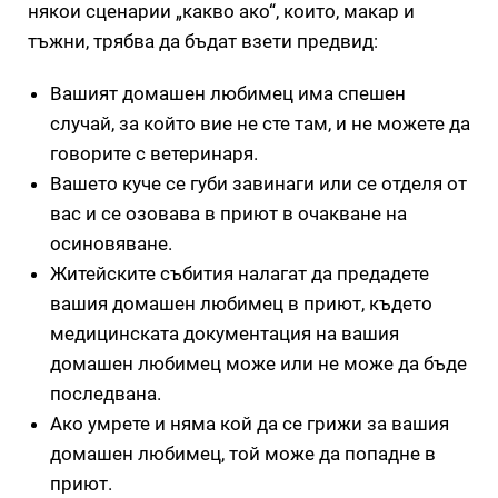
някои сценарии „какво ако“, които, макар и
тъжни, трябва да бъдат взети предвид:
Вашият домашен любимец има спешен
случай, за който вие не сте там, и не можете да
говорите с ветеринаря.
Вашето куче се губи завинаги или се отделя от
вас и се озовава в приют в очакване на
осиновяване.
Житейските събития налагат да предадете
вашия домашен любимец в приют, където
медицинската документация на вашия
домашен любимец може или не може да бъде
последвана.
Ако умрете и няма кой да се грижи за вашия
домашен любимец, той може да попадне в
приют.