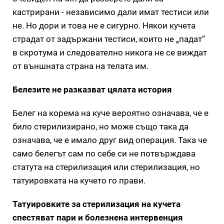
кастрирани - независимо дали имат тестиси или
не. Но дори и това не е сигурно. Някои кучета
страдат от задържани тестиси, които не „падат“
в скротума и следователно никога не се виждат
от външната страна на телата им.
Белезите не разказват цялата история
Белег на корема на куче вероятно означава, че е
било стерилизирано, но може също така да
означава, че е имало друг вид операция. Така че
само белегът сам по себе си не потвърждава
статута на стерилизация или стерилизация, но
татуировката на кучето го прави.
Татуировките за стерилизация на кучета
спестяват пари и болезнена интервенция