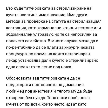
Ето къде татуировката за стерилизиране на
кучета наистина има значение. Има други
методи за проверка на статута на стерилизация/
кастрация, като хормонални кръвни тестове или
абдоминален ултразвук, но те са непосилни за
повечето семейства. В много случаи може да е
по-рентабилно да се плати за хирургическата
процедура, по време на която ветеринарен
лекар установява дали кучето е стерилизирано
едва след като то легне под ножа.
Обосновката зад татуировката е да се
предотврати поставянето на домашния
любимец под анестезия и тялото му да бъде
отворено без нужда. Това важи особено за
кучета от приюти, които често идват като