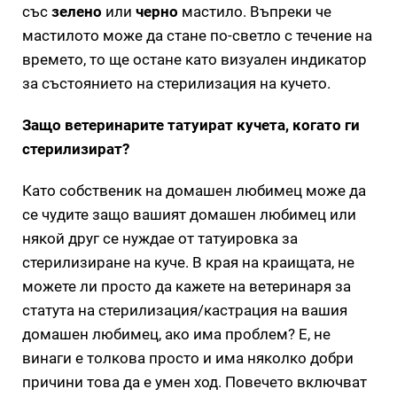
със
зелено
или
черно
мастило. Въпреки че
мастилото може да стане по-светло с течение на
времето, то ще остане като визуален индикатор
за състоянието на стерилизация на кучето.
Защо ветеринарите татуират кучета, когато ги
стерилизират?
Като собственик на домашен любимец може да
се чудите защо вашият домашен любимец или
някой друг се нуждае от татуировка за
стерилизиране на куче. В края на краищата, не
можете ли просто да кажете на ветеринаря за
статута на стерилизация/кастрация на вашия
домашен любимец, ако има проблем? Е, не
винаги е толкова просто и има няколко добри
причини това да е умен ход. Повечето включват