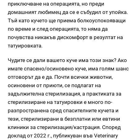
приключване на операцията, но преди
домашният любимец да се е събудил от упойка.
Тъй като кучето ще приема болкоуспокояващи
по време и след операцията, то няма да
почувства никакъв дискомфорт в резултат на
татуировката.
Чудите се дали вашето куче има този знак? Ако
имате спасено/осиновено куче, има голям шанс
отговорът да е да. Почти всички животни,
осиновени от приюти, се подлагат на
задължителна стерилизация, а практиката за
стерилизиране на татуировки е много по-
разпространена сред спасителните кучета и
тези, стерилизирани в безплатни или евтини
клиники за стерилизация/кастрация. Според
доклад от 2022 г., публикуван във Veterinary