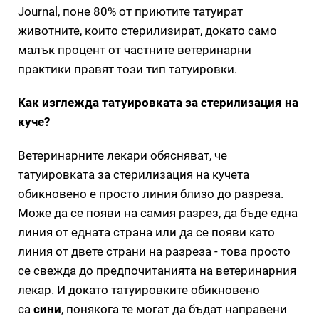
Journal, поне 80% от приютите татуират
животните, които стерилизират, докато само
малък процент от частните ветеринарни
практики правят този тип татуировки.
Как изглежда татуировката за стерилизация на
куче?
Ветеринарните лекари обясняват, че
татуировката за стерилизация на кучета
обикновено е просто линия близо до разреза.
Може да се появи на самия разрез, да бъде една
линия от едната страна или да се появи като
линия от двете страни на разреза - това просто
се свежда до предпочитанията на ветеринарния
лекар. И докато татуировките обикновено
са
сини
, понякога те могат да бъдат направени