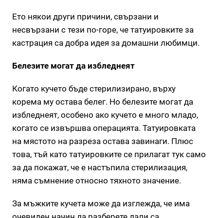
Ето някои други причини, свързани и
несвързани с тези по-горе, че татуировките за
кастрация са добра идея за домашни любимци.
Белезите могат да избледнеят
Когато кучето бъде стерилизирано, върху
корема му остава белег. Но белезите могат да
избледнеят, особено ако кучето е много младо,
когато се извършва операцията. Татуировката
на мястото на разреза остава завинаги. Плюс
това, тъй като татуировките се прилагат тук само
за да покажат, че е настъпила стерилизация,
няма съмнение относно тяхното значение.
За мъжките кучета може да изглежда, че има
очевиден начин да разберете дали са