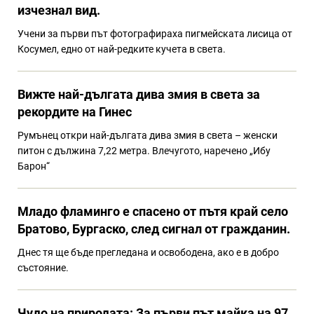
изчезнал вид.
Учени за първи път фотографираха пигмейската лисица от
Косумел, едно от най-редките кучета в света.
Вижте най-дългата дива змия в света за
рекордите на Гинес
Румънец откри най-дългата дива змия в света – женски
питон с дължина 7,22 метра. Влечугото, наречено „Ибу
Барон“
Младо фламинго е спасено от пътя край село
Братово, Бургаско, след сигнал от гражданин.
Днес тя ще бъде прегледана и освободена, ако е в добро
състояние.
Чудо на природата: За първи път майка на 97