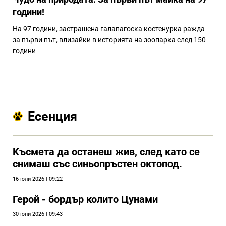
години!
На 97 години, застрашена галапагоска костенурка ражда
за първи път, влизайки в историята на зоопарка след 150
години
Есенция
Kъсмета да останеш жив, след като се
снимаш със синьопръстен октопод.
16 юли 2026 | 09:22
Герой - бордър колито Цунами
30 юни 2026 | 09:43