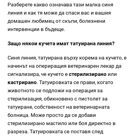
Разберете какво означава тази малка синя
линия и как тя може да спаси вас и вашия
домашен любимец от скъпи, болезнени
интервенции в бъдеще.
Защо някои кучета имат татуирана линия?
Синя линия, татуирана върху корема на кучето, е
начинът на опериращия ветеринарен лекар да
сигнализира, че кучето е
стерилизирано
или
кастрирано
. Татуировката се прави, когато
животното се подложи на операция за
стерилизация, обикновено с пистолет за
татуиране, собственост на ветеринарната
болница. Може просто да се добави
стерилизирано мастило или боя директно в
разреза. Татуировката се поставя след