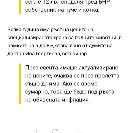
сега е 12 лв., споделя пред БНР
собственик на куче и котка.
Всяка година има ръст на цените на
специализираната храна за болните животни в
рамките на 5 до 8%, става ясно от думите на
доктор Ива Георгиева, ветеринар.
През есента имаше актуализиране
на цените, очаква се през пролетта
също да има. Ако се вземе
сумарно, това ще бъде под ръста
на обявената инфлация.