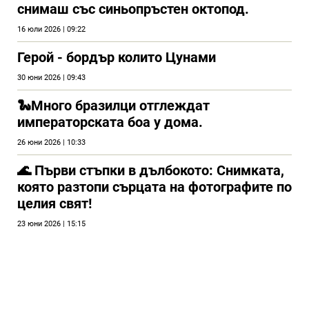
снимаш със синьопръстен октопод.
16 юли 2026 | 09:22
Герой - бордър колито Цунами
30 юни 2026 | 09:43
🐍Много бразилци отглеждат
императорската боа у дома.
26 юни 2026 | 10:33
🌊 Първи стъпки в дълбокото: Снимката,
която разтопи сърцата на фотографите по
целия свят!
23 юни 2026 | 15:15