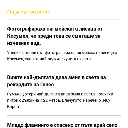
Още по темата:
Фотографираха пигмейската лисица от
Косумел, че преди това се смяташе за
изчезнал вид.
Учени за първи път фотографираха пигмейската лисица от
Косумел, едно от най-редките кучета в света.
Вижте най-дългата дива змия в света за
рекордите на Гинес
Румънец откри най-дългата дива змия в света – женски
питон с дължина 7,22 метра. Влечугото, наречено „Ибу
Барон“
Младо фламинго е спасено от пътя край село