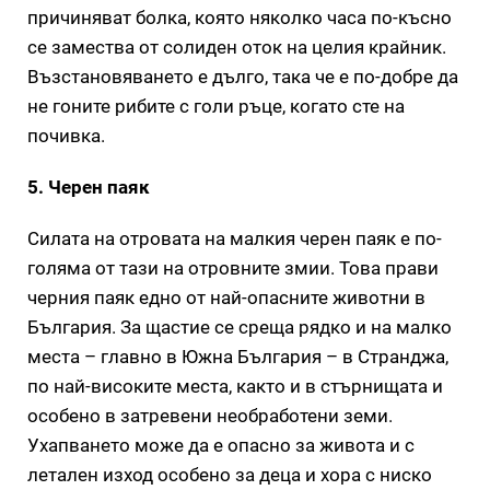
причиняват болка, която няколко часа по-късно
се замества от солиден оток на целия крайник.
Възстановяването е дълго, така че е по-добре да
не гоните рибите с голи ръце, когато сте на
почивка.
5. Черен паяк
Силата на отровата на малкия черен паяк е по-
голяма от тази на отровните змии. Това прави
черния паяк едно от най-опасните животни в
България. За щастие се среща рядко и на малко
места – главно в Южна България – в Странджа,
по най-високите места, както и в стърнищата и
особено в затревени необработени земи.
Ухапването може да е опасно за живота и с
летален изход особено за деца и хора с ниско