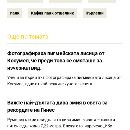
паяк
Кафяв паяк отшелник
Кърлежи
Още по темата:
Фотографираха пигмейската лисица от
Косумел, че преди това се смяташе за
изчезнал вид.
Учени за първи път фотографираха пигмейската лисица от
Косумел, едно от най-редките кучета в света.
Вижте най-дългата дива змия в света за
рекордите на Гинес
Румънец откри най-дългата дива змия в света – женски
питон с дължина 7,22 метра. Влечугото, наречено „Ибу