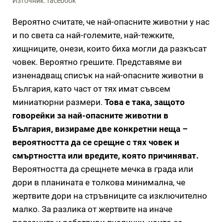
Източник: facebook
Вероятно считате, че най-опасните животни у нас
и по света са най-големите, най-тежките,
хищниците, онези, които биха могли да разкъсат
човек. Вероятно грешите. Представяме ви
изненадващ списък на най-опасните животни в
България, като част от тях имат съвсем
миниатюрни размери.
Това е така, защото
говорейки за най-опасните животни в
България, визираме две конкретни неща –
вероятността да се срещне с тях човек и
смъртността или вредите, която причиняват.
Вероятността да срещнете мечка в града или
дори в планината е толкова минимална, че
жертвите дори на стръвниците са изключително
малко. За разлика от жертвите на иначе