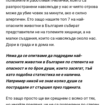
полезните и работливи пчелички, които са
разпространени навсякъде у нас и чиято отрова
може да убие човек за минути, ако е силно
алергичен. Ето защо нашите топ 7 на най-
опасните животни в България събират
представители не на големите хищници, а на
малки създания, които са навсякъде около нас.
Дори в града и в дома ни.
Няма да се опитваме да подредим най-
опасните животни в България по степента на
опасност и по броя души, които засягат, тъй
като подобна статистика не е налична.
Например никой не знае колко души са
пострадали от стършел през годината.
Ето защо просто ще ви срещнем с всяко от тях,
но имайте предвид, че не са подредени по степен