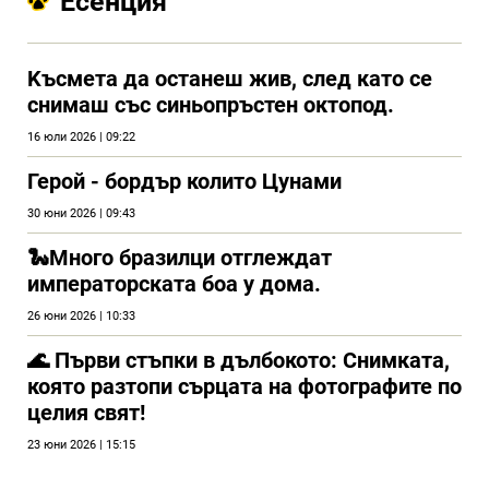
Есенция
Kъсмета да останеш жив, след като се
снимаш със синьопръстен октопод.
16 юли 2026 | 09:22
Герой - бордър колито Цунами
30 юни 2026 | 09:43
🐍Много бразилци отглеждат
императорската боа у дома.
26 юни 2026 | 10:33
🌊 Първи стъпки в дълбокото: Снимката,
която разтопи сърцата на фотографите по
целия свят!
23 юни 2026 | 15:15