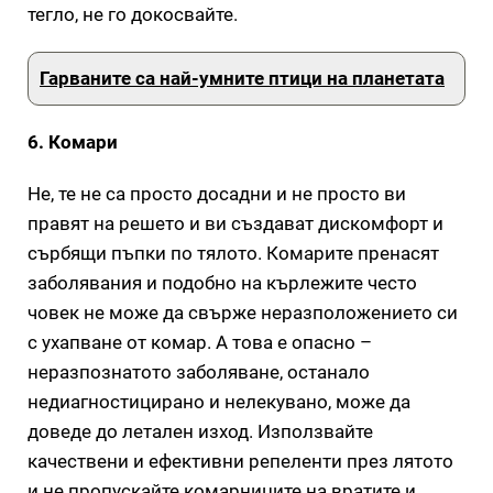
тегло, не го докосвайте.
Гарваните са най-умните птици на планетата
6. Комари
Не, те не са просто досадни и не просто ви
правят на решето и ви създават дискомфорт и
сърбящи пъпки по тялото. Комарите пренасят
заболявания и подобно на кърлежите често
човек не може да свърже неразположението си
с ухапване от комар. А това е опасно –
неразпознатото заболяване, останало
недиагностицирано и нелекувано, може да
доведе до летален изход. Използвайте
качествени и ефективни репеленти през лятото
и не пропускайте комарниците на вратите и