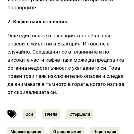
прозорците.
7. Кафяв паяк отшелник
Още един паяк е в класацията топ 7 на най-
опасните животни в България. И това не е
случайно. Срещащият се в планините и по
високите части кафяв паяк може да предизвика
органна недостатъчност с ухапването си. Това
прави този паяк изключително опасен и следва
да внимавате в тъмното в гората, когато излиза
от скривалищата си.
Оси
Пчела
Стършели
Морски дракон
Отровни змии
Черен паяк