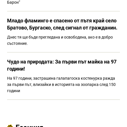
Барон“
Младо фламинго е спасено от пътя край село
Братово, Бургаско, след сигнал от гражданин.
Днес тя ще бъде прегледана и освободена, ако е в добро
състояние.
Чудо на природата: За първи път майка на 97
години!
На 97 години, застрашена галапагоска костенурка ражда
за първи път, влизайки в историята на зоопарка след 150
години