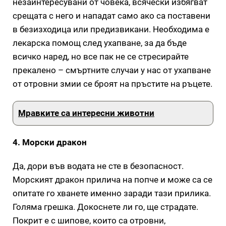
незаинтересувани от човека, всячески избягват
срещата с него и нападат само ако са поставени
в безизходица или предизвикани. Необходима е
лекарска помощ след ухапване, за да бъде
всичко наред, но все пак не се стресирайте
прекалено – смъртните случаи у нас от ухапване
от отровни змии се броят на пръстите на ръцете.
Мравките са интересни животни
4. Морски дракон
Да, дори във водата не сте в безопасност.
Морският дракон прилича на попче и може са се
опитате го хванете именно заради тази прилика.
Голяма грешка. Докоснете ли го, ще страдате.
Покрит е с шипове, които са отровни,