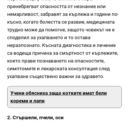
пренебрегват опасността от незнание или
немарливост, забравят за кърлежа и години по-
късно, когато болестта се развие, медицината
трудно може да помогне, защото човекът не е
споделил за ухапването и то остава
неразпознато. Късната диагностика и лечение
са водеща причина за смъртност от кърлежите,
което прави познаването на опасностите,
симптомите и лекарската консултация след
ухапване съществено важни за здравето.
Учени обясниха защо котките имат бели
кореми и лапи
2. Стършели, пчели, оси