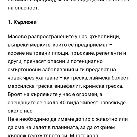
на опасност.
1. Кърлежи
Масово разпространените у нас кръвопийци,
въпреки мерките, които се предприемат –
косене на тревни площи, пръскане, репеленти и
други, пренасят опасни и потенциално
смъртоносни заболявания и ги предават на
човек чрез ухапване – ку-треска, лаймска болест,
марсилска треска, енцефалит, кримска треска.
Броят на кърлежите у нас е огромен, а
срещащите се около 40 вида живеят навсякъде
около нас.
Не е необходимо да имаме допир с животно или
да сме на излет в планината, за да открием
кърлеж върху тялото си. Много хора