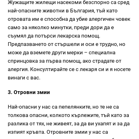
Жужащите жилещи насекоми безспорно са сред
най-опасните животни в България, тъй като
отровата им е способна да убие алергичен човек
само за няколко минутки, преди дори да е
съумял да потърси лекарска помощ.
Предпазването от стършели и оси е трудно, но
може да вземете други мерки – специална
спринцовка за първа помощ, ако страдате от
алергия. Консултирайте се с лекаря си и я носете
винаги с вас.
3. Отровни змии
Най-опасни у нас са пепелянките, но те не са
толкова опасни, колкото кърлежите, тъй като за
разлика от тях, не живеят, за да ви ухапят и за да
изпият кръвта. Отровните змии у нас са