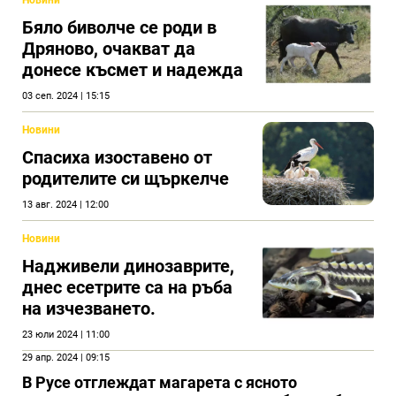
Бяло биволче се роди в
Дряново, очакват да
донесе късмет и надежда
03 сеп. 2024 | 15:15
Новини
Спасиха изоставено от
родителите си щъркелче
13 авг. 2024 | 12:00
Новини
Надживели динозаврите,
днес есетрите са на ръба
на изчезването.
23 юли 2024 | 11:00
29 апр. 2024 | 09:15
В Русе отглеждат магарета с ясното