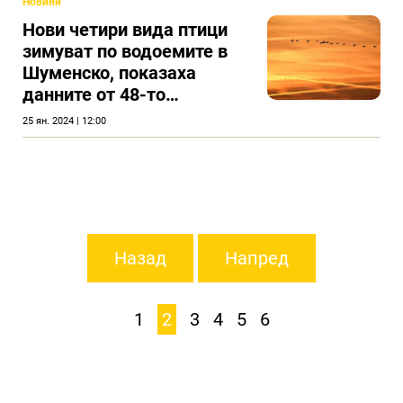
Новини
Нови четири вида птици
зимуват по водоемите в
Шуменско, показаха
данните от 48-то
преброяване
25 ян. 2024 | 12:00
Назад
Напред
1
2
3
4
5
6