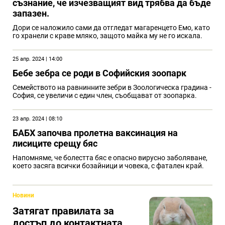
съзнание, че изчезващият вид трябва да бъде
запазен.
Дори се наложило сами да отгледат магаренцето Емо, като
го хранели с краве мляко, защото майка му не го искала.
25 апр. 2024 | 14:00
Бебе зебра се роди в Софийския зоопарк
Семейството на равнинните зебри в Зоологическа градина -
София, се увеличи с един член, съобщават от зоопарка.
23 апр. 2024 | 08:10
БАБХ започва пролетна ваксинация на
лисиците срещу бяс
Напомняме, че болестта бяс е опасно вирусно заболяване,
което засяга всички бозайници и човека, с фатален край.
Новини
Затягат правилата за
достъп до контактната