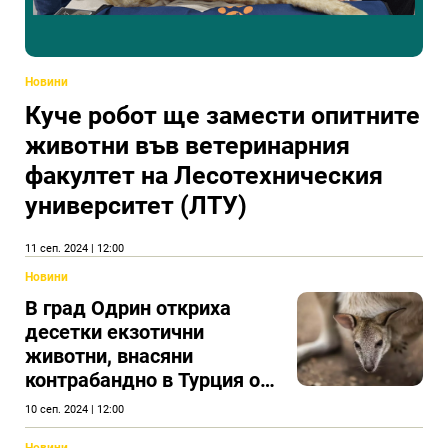
Новини
Куче робот ще замести опитните
животни във ветеринарния
факултет на Лесотехническия
университет (ЛТУ)
11 сеп. 2024 | 12:00
Новини
В град Одрин откриха
десетки екзотични
животни, внасяни
контрабандно в Турция от
Гърция.
10 сеп. 2024 | 12:00
Новини