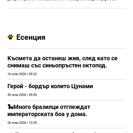
Есенция
Kъсмета да останеш жив, след като се
снимаш със синьопръстен октопод.
16 юли 2026 | 09:22
Герой - бордър колито Цунами
30 юни 2026 | 09:43
🐍Много бразилци отглеждат
императорската боа у дома.
26 юни 2026 | 10:33