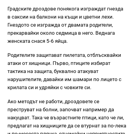
Градските дроздове понякога изграждат гнезда
в саксии на балкони на къщи и цветни лехи.
Гнездото се изгражда от двамата родители,
прекарвайки около седмица в него. Веднага
женската снася 5-6 яйца.
Родителите защитават пилетата, отблъсквайки
атаки от хищници. Първо, птиците избират
тактика на защита, буквално атакуват
нарушителите, давайки им шамари по лицето с
крилата си и удряйки с човките си.
Ако методът не работи, дроздовете се
преструват на болни, започват например да
накуцват. Така че възрастните птици, като че ли,
предлагат на хищниците да се втурнат за по-лека
и по-месеста плячка, отнемайки неприятностите