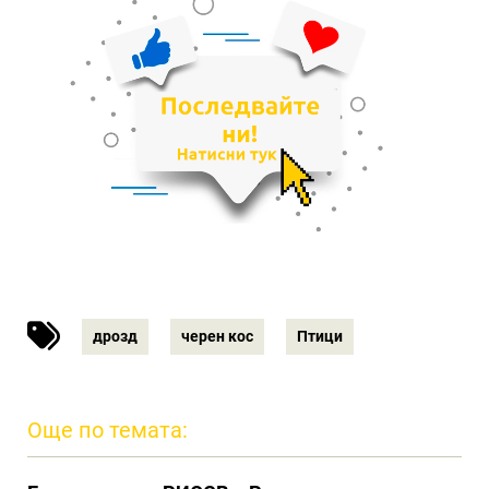
дрозд
черен кос
Птици
Още по темата: