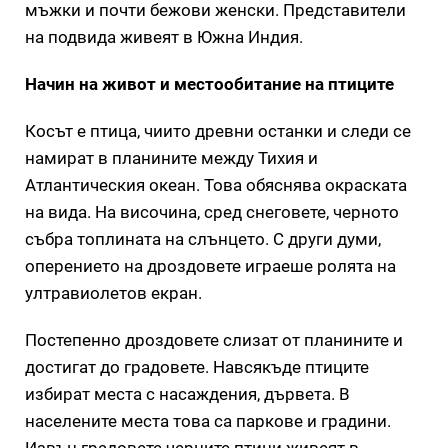
мъжки и почти бежови женски. Представители
на подвида живеят в Южна Индия.
Начин на живот и местообитание на птиците
Косът е птица, чиито древни останки и следи се
намират в планините между Тихия и
Атлантическия океан. Това обяснява окраската
на вида. На височина, сред снеговете, черното
събра топлината на слънцето. С други думи,
оперението на дроздовете играеше ролята на
ултравиолетов екран.
Постепенно дроздовете слизат от планините и
достигат до градовете. Навсякъде птиците
избират места с насаждения, дървета. В
населените места това са паркове и градини.
Извън градовете черните птици живеят в