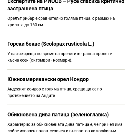
Eкспертите на РИОСВ – Русе спасиха критично
застрашена птица
Орелът рибар е сравнително голяма птица, с размах на
крилата до 160 см.
Горски бекас (Scolopax rusticola L.)
У нас се среща по време на прелетите - ранна пролет и
късна есен (октомври - ноември).
Южноамерикански орел Кондор
Андският кондор е голяма птица, срещаща се по
протежението на Андите
Обикновена дива патица (зеленоглавка)
Характерно за обикновената дива патица е, че при нея има
добре изразен полов, сезонен и възрастов диморфизъм.