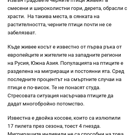
смесени и широколистни гори, дерета, обрасли с
храсти. На такива места, в сянката на
растителността, черните птици почти не се
забелязват.
Къде живее косът е известно от първа ръка от
европейците и жителите на западните региони
на Русия, Южна Азия. Популацията на птиците е
разделена на мигриращи и постоянни ята. Сред
последните процентът на смъртните случаи на
птици е по-висок. Те не понасят студа.
Стресовата ситуация насърчава птиците да
дадат многобройно потомство.
Известна е двойка косове, които са излюпили
17 пилета през сезона, тоест 4 гнезда.
Мигриращите индивиди не са способни на това.