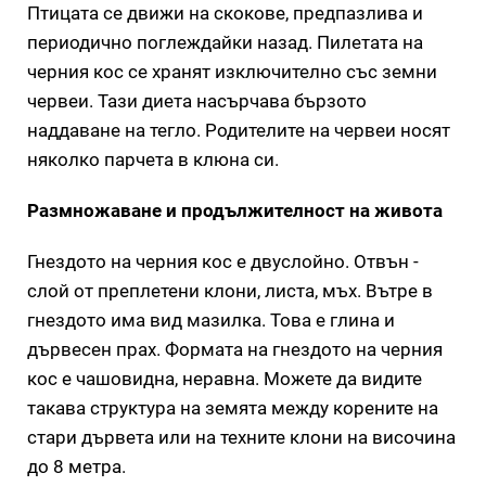
Птицата се движи на скокове, предпазлива и
периодично поглеждайки назад. Пилетата на
черния кос се хранят изключително със земни
червеи. Тази диета насърчава бързото
наддаване на тегло. Родителите на червеи носят
няколко парчета в клюна си.
Размножаване и продължителност на живота
Гнездото на черния кос е двуслойно. Отвън -
слой от преплетени клони, листа, мъх. Вътре в
гнездото има вид мазилка. Това е глина и
дървесен прах. Формата на гнездото на черния
кос е чашовидна, неравна. Можете да видите
такава структура на земята между корените на
стари дървета или на техните клони на височина
до 8 метра.