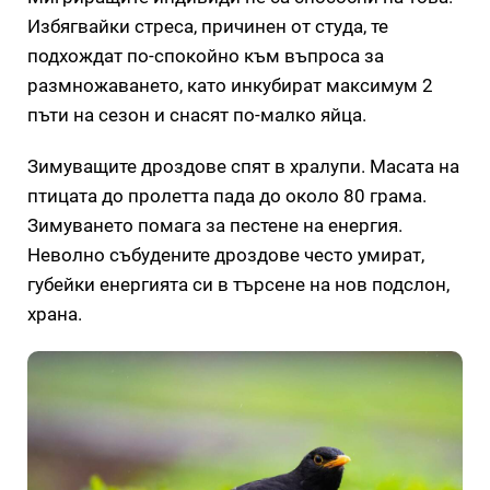
Избягвайки стреса, причинен от студа, те
подхождат по-спокойно към въпроса за
размножаването, като инкубират максимум 2
пъти на сезон и снасят по-малко яйца.
Зимуващите дроздове спят в хралупи. Масата на
птицата до пролетта пада до около 80 грама.
Зимуването помага за пестене на енергия.
Неволно събудените дроздове често умират,
губейки енергията си в търсене на нов подслон,
храна.