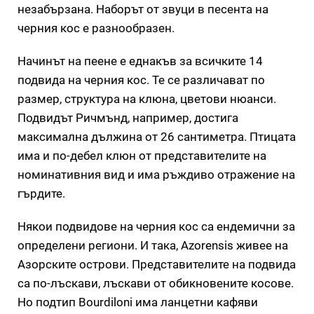
незабързана. Наборът от звуци в песента на
черния кос е разнообразен.
Начинът на пеене е еднакъв за всичките 14
подвида на черния кос. Те се различават по
размер, структура на клюна, цветови нюанси.
Подвидът Ричмънд, например, достига
максимална дължина от 26 сантиметра. Птицата
има и по-дебел клюн от представителите на
номинативния вид и има ръждиво отражение на
гърдите.
Някои подвидове на черния кос са ендемични за
определени региони. И така, Azorensis живее на
Азорските острови. Представителите на подвида
са по-лъскави, лъскави от обикновените косове.
Но подтип Bourdiloni има ланцетни кафяви