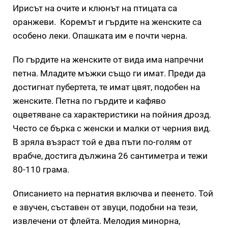
Ирисът на очите и клюнът на птицата са
оранжеви. Коремът и гърдите на женските са
особено леки. Опашката им е почти черна.
По гърдите на женските от вида има напречни
петна. Младите мъжки също ги имат. Преди да
достигнат пубертета, те имат цвят, подобен на
женските. Петна по гърдите и кафяво
оцветяване са характеристики на пойния дрозд.
Често се бърка с женски и малки от черния вид.
В зряла възраст той е два пъти по-голям от
врабче, достига дължина 26 сантиметра и тежи
80-110 грама.
Описанието на пернатия включва и пеенето. Той
е звучен, съставен от звуци, подобни на тези,
извлечени от флейта. Мелодия минорна,