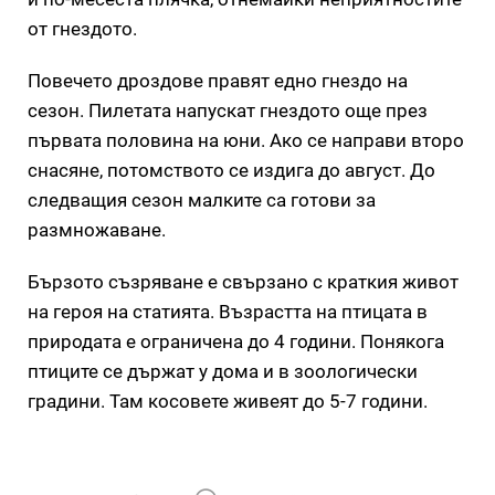
от гнездото.
Повечето дроздове правят едно гнездо на
сезон. Пилетата напускат гнездото още през
първата половина на юни. Ако се направи второ
снасяне, потомството се издига до август. До
следващия сезон малките са готови за
размножаване.
Бързото съзряване е свързано с краткия живот
на героя на статията. Възрастта на птицата в
природата е ограничена до 4 години. Понякога
птиците се държат у дома и в зоологически
градини. Там косовете живеят до 5-7 години.