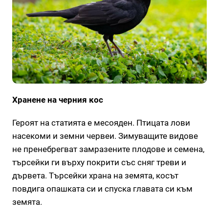
Хранене на черния кос
Героят на статията е месояден. Птицата лови
насекоми и земни червеи. Зимуващите видове
не пренебрегват замразените плодове и семена,
търсейки ги върху покрити със сняг треви и
дървета. Търсейки храна на земята, косът
повдига опашката си и спуска главата си към
земята.