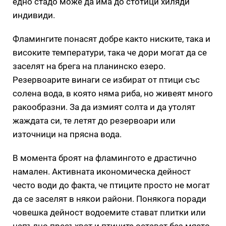
едно стадо може да има до стотици хиляди
индивиди.
Фламингите понасят добре както ниските, така и
високите температури, така че дори могат да се
заселят на брега на планинско езеро.
Резервоарите винаги се избират от птици със
солена вода, в която няма риба, но живеят много
ракообразни. За да измият солта и да утолят
жаждата си, те летят до резервоари или
източници на прясна вода.
В момента броят на фламингото е драстично
намален. Активната икономическа дейност
често води до факта, че птиците просто не могат
да се заселят в някои райони. Понякога поради
човешка дейност водоемите стават плитки или