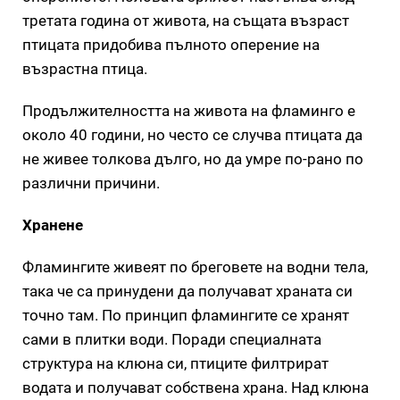
третата година от живота, на същата възраст
птицата придобива пълното оперение на
възрастна птица.
Продължителността на живота на фламинго е
около 40 години, но често се случва птицата да
не живее толкова дълго, но да умре по-рано по
различни причини.
Хранене
Фламингите живеят по бреговете на водни тела,
така че са принудени да получават храната си
точно там. По принцип фламингите се хранят
сами в плитки води. Поради специалната
структура на клюна си, птиците филтрират
водата и получават собствена храна. Над клюна