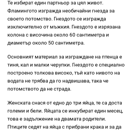
Те избират един партньор за цял живот.
Фламингото изгражда необичайни гнезда за
своето потомство. Гнездото се изгражда
изключително от мъжкия. Гнездото е изрязана
колона с височина около 60 сантиметра и
диаметър около 50 сантиметра.
Основният материал за изграждане на птенца е
тиня, кал и малки черупки. Гнездото е специално
построено толкова високо, тъй като нивото на
водата не трябва да го надвишава, така че
потомството да не страда.
Женската снася от едно до три яйца, те са доста
големи и бели. Яйцата се инкубират един месец,
това е задължение на двамата родители.
Птиците седят на яйца с прибрани крака и за да