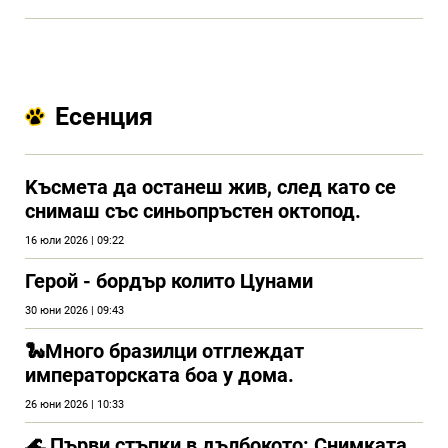
Есенция
Kъсмета да останеш жив, след като се
снимаш със синьопръстен октопод.
16 юли 2026 | 09:22
Герой - бордър колито Цунами
30 юни 2026 | 09:43
🐍Много бразилци отглеждат
императорската боа у дома.
26 юни 2026 | 10:33
🌊 Първи стъпки в дълбокото: Снимката,