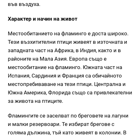
във въздуха.
Характер и начин на живот
Местообитанието на фламинго е доста широко.
Тези възхитителни птици живеят в източната и
западната част на Африка, в Индия, както и в
районите на Мала Азия. Европа също е
местообитание на фламинго. Южната част на
Испания, Сардиния и Франция са обичайното
местопребиваване на тези птици. Централна и
Южна Америка, Флорида също са привлекателни
за живота на птиците.
Фламингите се заселват по бреговете на лагуни
и малки резервоари. Те избират брегове с
голяма дължина, тъй като живеят в колонии. В