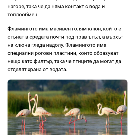
нагоре, така че да няма контакт с вода и
топлообмен.
Фламингото има масивен голям клюн, който е
огънат в средата почти под прав ъгъл, а върхът
на клюна гледа надолу. Фламингото има
специални рогови пластини, които образуват
нещо като филтър, така че птиците да могат да
отделят храна от водата.