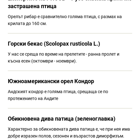
застрашена птица
Орелът рибар е сравнително голяма птица, с размах на
крилата до 160 см.
Горски бекас (Scolopax rusticola L.)
У нас се среща по време на прелетите - ранна пролет и
късна есен (октомври - ноември).
Южноамерикански орел Кондор
Андският кондор е голяма птица, срещаща се по
протежението на Андите
Обикновена дива патица (зеленоглавка)
Характерно за обикновената дива патица е, че при нея има
добре изразен полов, сезонен и възрастов диморфизъм.