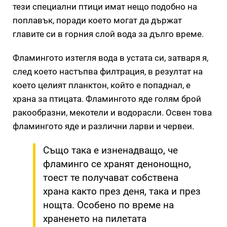
тези специални птици имат нещо подобно на
поплавък, поради което могат да държат
главите си в горния слой вода за дълго време.
Фламингото изтегля вода в устата си, затваря я,
след което настъпва филтрация, в резултат на
което целият планктон, който е попаднал, е
храна за птицата. Фламингото яде голям брой
ракообразни, мекотели и водорасли. Освен това
фламингото яде и различни ларви и червеи.
Също така е изненадващо, че
фламинго се хранят денонощно,
тоест те получават собствена
храна както през деня, така и през
нощта. Особено по време на
храненето на пилетата