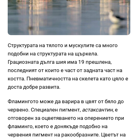
Структурата на тялото и мускулите са много
подобни на структурата на щъркела.
Грациозната дълга шия има 19 прешлена,
последният от които е част от задната част на
костта. Пневматичността на скелета като цяло е
доста добре развита.
Фламингото може да варира в цвят от бяло до
червено. Специален пигмент,
астаксантин
, е
отговорен за оцветяването на оперението при
фламинго, което е донякъде подобно на
червения пигмент на ракообразните. Цветът на