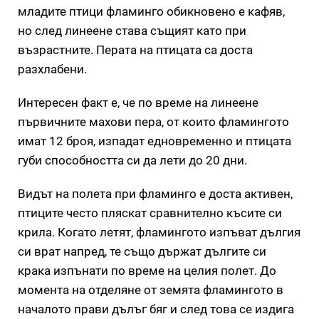
младите птици фламинго обикновено е кафяв,
но след линеене става същият като при
възрастните. Перата на птицата са доста
разхлабени.
Интересен факт е, че по време на линеене
първичните махови пера, от които фламингото
имат 12 броя, изпадат едновременно и птицата
губи способността си да лети до 20 дни.
Видът на полета при фламинго е доста активен,
птиците често пляскат сравнително късите си
крила. Когато летят, фламингото изпъват дългия
си врат напред, те също държат дългите си
крака изпънати по време на целия полет. До
момента на отделяне от земята фламингото в
началото прави дълъг бяг и след това се издига