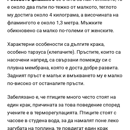
е около два пъти по-тежко от малкото, теглото
му достига около 4 килограма, а височината на
фламингото е около 1,3 метра. Мъжките
обикновено са малко по-големи от женските.
Характерни особености са дългите крака,
особено тарзуса (клепачите). Пръстите, които са
насочени напред, са свързани помежду си с
плувна мембрана, която е доста добре развита.
Задният пръст е малък и вмъкването му е малко
по-високо от останалите пръсти.
Забелязано е, че птиците много често стоят на
един крак, причината за това поведение според
учените е в терморегулацията. Птиците стоят с
часове в студена вода, за да намалят поне леко
загубата на топлина, те повдигат един крак