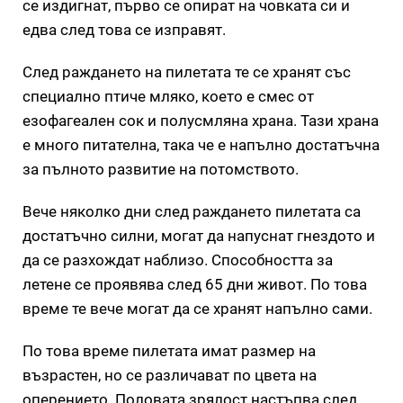
се издигнат, първо се опират на човката си и
едва след това се изправят.
След раждането на пилетата те се хранят със
специално птиче мляко, което е смес от
езофагеален сок и полусмляна храна. Тази храна
е много питателна, така че е напълно достатъчна
за пълното развитие на потомството.
Вече няколко дни след раждането пилетата са
достатъчно силни, могат да напуснат гнездото и
да се разхождат наблизо. Способността за
летене се проявява след 65 дни живот. По това
време те вече могат да се хранят напълно сами.
По това време пилетата имат размер на
възрастен, но се различават по цвета на
оперението. Половата зрялост настъпва след