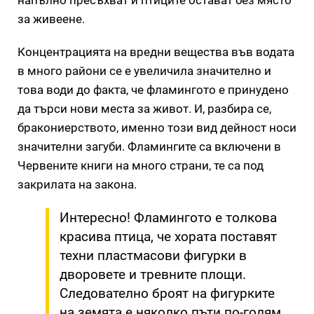
напълно пресъхват и птиците остават без място
за живеене.
Концентрацията на вредни вещества във водата
в много райони се е увеличила значително и
това води до факта, че фламингото е принудено
да търси нови места за живот. И, разбира се,
бракониерството, именно този вид дейност носи
значителни загуби. Фламингите са включени в
Червените книги на много страни, те са под
закрилата на закона.
Интересно! Фламингото е толкова
красива птица, че хората поставят
техни пластмасови фигурки в
дворовете и тревните площи.
Следователно броят на фигурките
на земята е няколко пъти по-голям