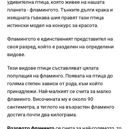
удивителна птица, която живее на нашата
планета - фламингото. Тънките дълги крака и
изящната гъвкава шия правят тази птица
истински модел на конкурс за красота.
Фламингото е единственият представител на
своя разред, който е разделен на определени
видове.
Тези видове птици съставляват цялата
популация на фламинго. Появата на птица до
голяма степен зависи от рода, към който
принадлежи. Най-малкият се счита за малко
фламинго. Височината му е около 90
сантиметра, а теглото на възрастен фламинго
достига почти два килограма.
Розовото фламинго
се счита за най-голямото, то