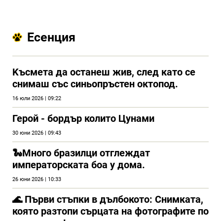
Есенция
Kъсмета да останеш жив, след като се
снимаш със синьопръстен октопод.
16 юли 2026 | 09:22
Герой - бордър колито Цунами
30 юни 2026 | 09:43
🐍Много бразилци отглеждат
императорската боа у дома.
26 юни 2026 | 10:33
🌊 Първи стъпки в дълбокото: Снимката,
която разтопи сърцата на фотографите по