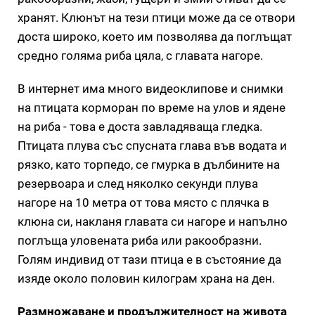
хранят. Клюнът на тези птици може да се отвори
доста широко, което им позволява да поглъщат
средно голяма риба цяла, с главата нагоре.
В интернет има много видеоклипове и снимки
на птицата корморан по време на улов и ядене
на риба - това е доста завладяваща гледка.
Птицата плува със спусната глава във водата и
рязко, като торпедо, се гмурка в дълбините на
резервоара и след няколко секунди плува
нагоре на 10 метра от това място с плячка в
клюна си, накланя главата си нагоре и напълно
поглъща уловената риба или ракообразни.
Голям индивид от тази птица е в състояние да
изяде около половин килограм храна на ден.
Размножаване и продължителност на живота