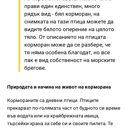
прави един единствен, много
рядък вид - бял корморан, на
снимката на тази птица можете да
видите бялото оперение на цялото
тяло. От описанието на птицата
корморан може да се разбере, че
тя няма особена благодат, но все
пак е вид собственост на морските
брегове.
Природата и начина на живот на корморана
Кормораните са дневни птици. Птиците
прекарват по-голямата част от будното си време
във водата или на крайбрежната ивица,
търсейки храна за себе си и своите пилета. Те