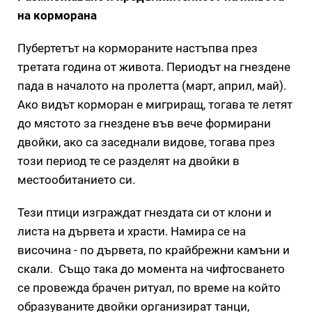
на корморана
Пубертетът на кормораните настъпва през
третата година от живота. Периодът на гнездене
пада в началото на пролетта (март, април, май).
Ако видът корморан е мигриращ, тогава те летят
до мястото за гнездене във вече формирани
двойки, ако са заседнали видове, тогава през
този период те се разделят на двойки в
местообитанието си.
Тези птици изграждат гнездата си от клони и
листа на дървета и храсти. Намира се на
височина - по дървета, по крайбрежни камъни и
скали. Също така до момента на чифтосването
се провежда брачен ритуал, по време на който
образуваните двойки организират танци,