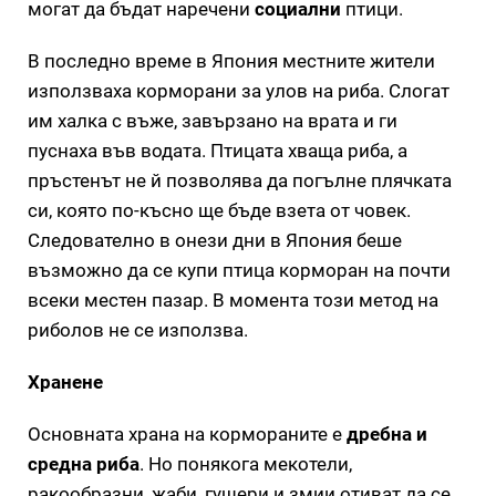
могат да бъдат наречени
социални
птици.
В последно време в Япония местните жители
използваха корморани за улов на риба. Слогат
им халка с въже, завързано на врата и ги
пуснаха във водата. Птицата хваща риба, а
пръстенът не й позволява да погълне плячката
си, която по-късно ще бъде взета от човек.
Следователно в онези дни в Япония беше
възможно да се купи птица корморан на почти
всеки местен пазар. В момента този метод на
риболов не се използва.
Хранене
Основната храна на кормораните е
дребна и
средна риба
. Но понякога мекотели,
ракообразни, жаби, гущери и змии отиват да се