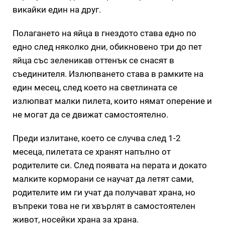
викайки един на друг.
Полагането на яйца в гнездото става едно по
едно след няколко дни, обикновено три до пет
яйца със зеленикав оттенък се снасят в
съединителя. Излюпването става в рамките на
един месец, след което на светлината се
излюпват малки пилета, които нямат оперение и
не могат да се движат самостоятелно.
Преди излитане, което се случва след 1-2
месеца, пилетата се хранят напълно от
родителите си. След появата на перата и докато
малките корморани се научат да летят сами,
родителите им ги учат да получават храна, но
въпреки това не ги хвърлят в самостоятелен
живот, носейки храна за храна.