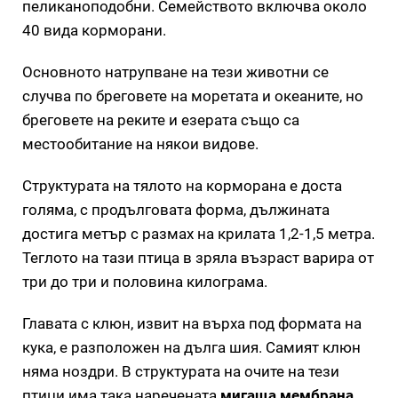
пеликаноподобни. Семейството включва около
40 вида корморани.
Основното натрупване на тези животни се
случва по бреговете на моретата и океаните, но
бреговете на реките и езерата също са
местообитание на някои видове.
Структурата на тялото на корморана е доста
голяма, с продълговата форма, дължината
достига метър с размах на крилата 1,2-1,5 метра.
Теглото на тази птица в зряла възраст варира от
три до три и половина килограма.
Главата с клюн, извит на върха под формата на
кука, е разположен на дълга шия. Самият клюн
няма ноздри. В структурата на очите на тези
птици има така наречената
мигаща мембрана
,