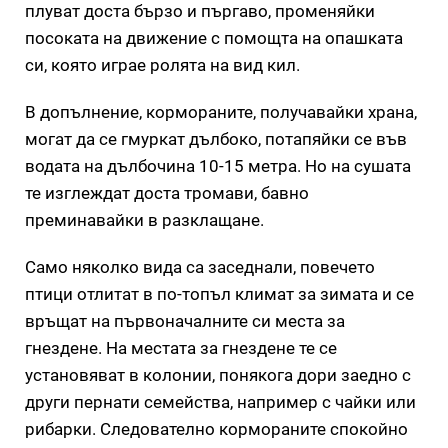
плуват доста бързо и пъргаво, променяйки
посоката на движение с помощта на опашката
си, която играе ролята на вид кил.
В допълнение, кормораните, получавайки храна,
могат да се гмуркат дълбоко, потапяйки се във
водата на дълбочина 10-15 метра. Но на сушата
те изглеждат доста тромави, бавно
преминавайки в разклащане.
Само няколко вида са заседнали, повечето
птици отлитат в по-топъл климат за зимата и се
връщат на първоначалните си места за
гнездене. На местата за гнездене те се
установяват в колонии, понякога дори заедно с
други пернати семейства, например с чайки или
рибарки. Следователно кормораните спокойно