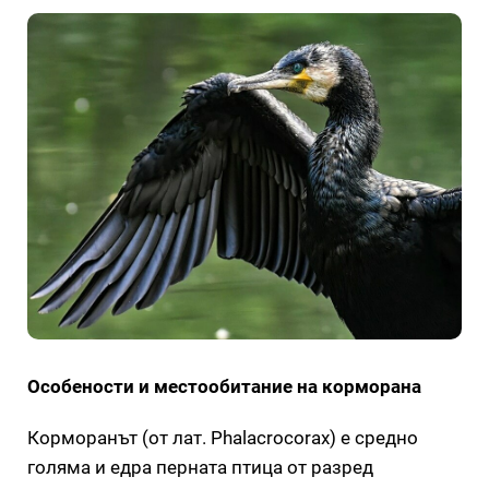
Особености и местообитание на корморана
Корморанът (от лат. Phalacrocorax) е средно
голяма и едра перната птица от разред