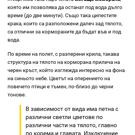
която им позволява да останат под вода дълго
време (до две минути). Също така ципестите
крака, които са разположени далеч зад тялото,
са отлични за кормораните да бъдат във и под
вода.
По време на полет, с разперени крила, такава
структура на тялото на корморана прилича на
черен кръст, който изглежда интересно на фона
на синьото небе. Цветът на оперението на
повечето птици е тъмен, по-близо до черни
тонове.
В зависимост от вида има петна с
различни светли цветове по
различни части на тялото, главно
по корема и главата. Изключение