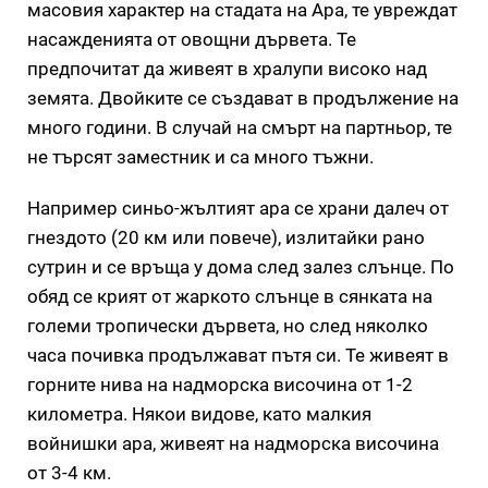
масовия характер на стадата на Aра, те увреждат
насажденията от овощни дървета. Те
предпочитат да живеят в хралупи високо над
земята. Двойките се създават в продължение на
много години. В случай на смърт на партньор, те
не търсят заместник и са много тъжни.
Например синьо-жълтият ара се храни далеч от
гнездото (20 км или повече), излитайки рано
сутрин и се връща у дома след залез слънце. По
обяд се крият от жаркото слънце в сянката на
големи тропически дървета, но след няколко
часа почивка продължават пътя си. Те живеят в
горните нива на надморска височина от 1-2
километра. Някои видове, като малкия
войнишки ара, живеят на надморска височина
от 3-4 км.