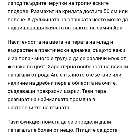
изпод твърдите черупки на тропическите
плодове. Размахът на крилата достига 50 см или
повече. А дължината на опашката често може да
надвишава дължината на тялото на самия Ара.
Наситеността на цвета на перата на млад и
възрастен е практически еднаква, същото важи
и за пола - много е трудно да се различи мъж от
женска по цвят. Характерна особеност на всички
папагали от рода Ara е пълното отсъствие или
наличие на дребни пера в областта на очите,
създаващи прекрасни шарки. Тези пера
реагират на най-малката промяна в
настроението на птицата.
Тази функция помага да се определи дали
папагалът е болен от нещо. Птиците са доста