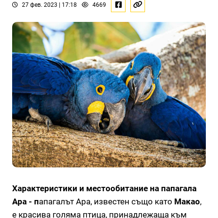
27 фев. 2023 | 17:18
4669
Характеристики и местообитание на папагала
Ара - п
апагалът Ара, известен също като
Макао
,
е красива голяма птица, принадлежаща към