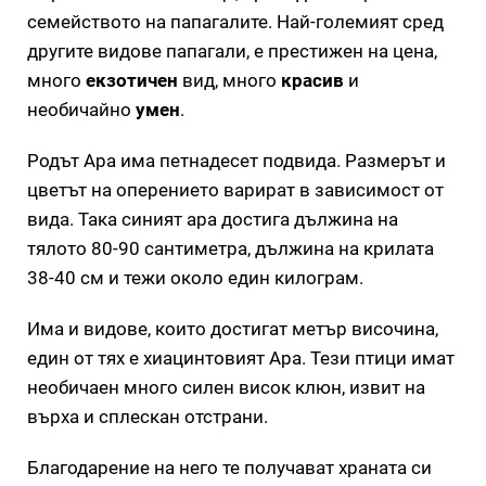
семейството на папагалите. Най-големият сред
другите видове папагали, е престижен на цена,
много
екзотичен
вид, много
красив
и
необичайно
умен
.
Родът Aрa има петнадесет подвида. Размерът и
цветът на оперението варират в зависимост от
вида. Така синият ара достига дължина на
тялото 80-90 сантиметра, дължина на крилата
38-40 см и тежи около един килограм.
Има и видове, които достигат метър височина,
един от тях е хиацинтовият Ара. Тези птици имат
необичаен много силен висок клюн, извит на
върха и сплескан отстрани.
Благодарение на него те получават храната си