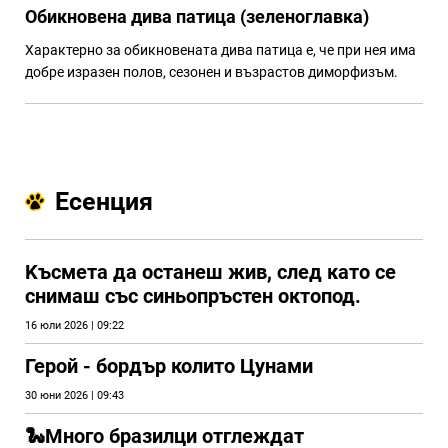
Обикновена дива патица (зеленоглавка)
Характерно за обикновената дива патица е, че при нея има
добре изразен полов, сезонен и възрастов диморфизъм.
Есенция
Kъсмета да останеш жив, след като се
снимаш със синьопръстен октопод.
16 юли 2026 | 09:22
Герой - бордър колито Цунами
30 юни 2026 | 09:43
🐍Много бразилци отглеждат