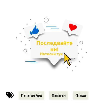
Папагал Ара
Папагал
Птици