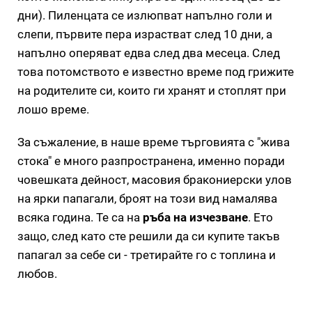
дни). Пиленцата се излюпват напълно голи и
слепи, първите пера израстват след 10 дни, а
напълно оперяват едва след два месеца. След
това потомството е известно време под грижите
на родителите си, които ги хранят и стоплят при
лошо време.
За съжаление, в наше време търговията с "жива
стока" е много разпространена, именно поради
човешката дейност, масовия бракониерски улов
на ярки папагали, броят на този вид намалява
всяка година. Те са на
ръба на изчезване
. Ето
защо, след като сте решили да си купите такъв
папагал за себе си - третирайте го с топлина и
любов.