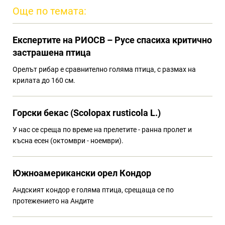
Още по темата:
Eкспертите на РИОСВ – Русе спасиха критично
застрашена птица
Орелът рибар е сравнително голяма птица, с размах на
крилата до 160 см.
Горски бекас (Scolopax rusticola L.)
У нас се среща по време на прелетите - ранна пролет и
късна есен (октомври - ноември).
Южноамерикански орел Кондор
Андският кондор е голяма птица, срещаща се по
протежението на Андите