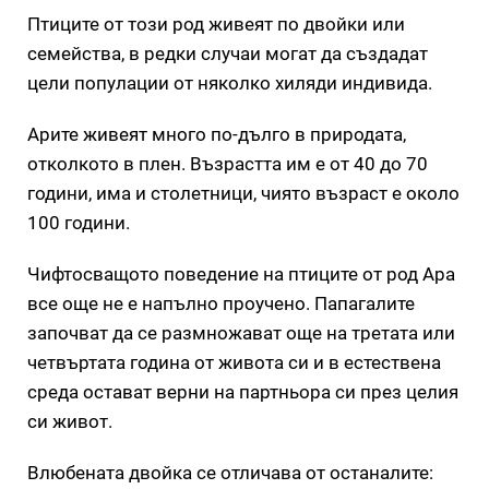
Птиците от този род живеят по двойки или
семейства, в редки случаи могат да създадат
цели популации от няколко хиляди индивида.
Арите живеят много по-дълго в природата,
отколкото в плен. Възрастта им е от 40 до 70
години, има и столетници, чиято възраст е около
100 години.
Чифтосващото поведение на птиците от род Aрa
все още не е напълно проучено. Папагалите
започват да се размножават още на третата или
четвъртата година от живота си и в естествена
среда остават верни на партньора си през целия
си живот.
Влюбената двойка се отличава от останалите: