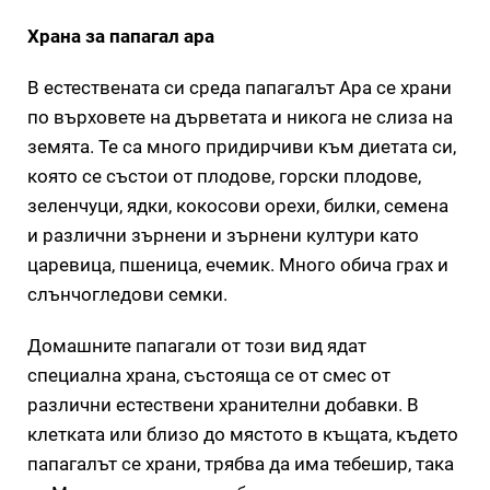
Храна за папагал ара
В естествената си среда папагалът Ара се храни
по върховете на дърветата и никога не слиза на
земята. Те са много придирчиви към диетата си,
която се състои от плодове, горски плодове,
зеленчуци, ядки, кокосови орехи, билки, семена
и различни зърнени и зърнени култури като
царевица, пшеница, ечемик. Много обича грах и
слънчогледови семки.
Домашните папагали от този вид ядат
специална храна, състояща се от смес от
различни естествени хранителни добавки. В
клетката или близо до мястото в къщата, където
папагалът се храни, трябва да има тебешир, така