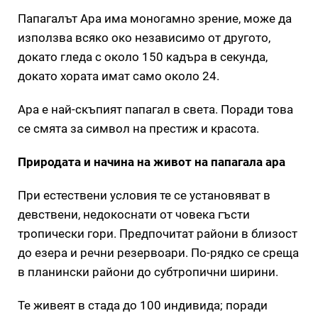
Папагалът Ара има моногамно зрение, може да
използва всяко око независимо от другото,
докато гледа с около 150 кадъра в секунда,
докато хората имат само около 24.
Ара е най-скъпият папагал в света. Поради това
се смята за символ на престиж и красота.
Природата и начина на живот на папагала ара
При естествени условия те се установяват в
девствени, недокоснати от човека гъсти
тропически гори. Предпочитат райони в близост
до езера и речни резервоари. По-рядко се среща
в планински райони до субтропични ширини.
Те живеят в стада до 100 индивида; поради