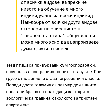
от всички видове, въпреки че
нивото на обучение е много
индивидуално за всеки индивид.
Най-добре от всички други видове
отговарят на описанието на
"говорещата птица". Общителен и
може много ясно да възпроизведе
думите, чути от човек.
Тези птици са привързани към господаря си,
знаят как да разграничат своите от другите. При
грубо отношение те стават агресивни и опасни.
Поради доста големия си размер домашните
папагали Ара са по-подходящи за открита
зоологическа градина, отколкото за тристаен
апартамент.