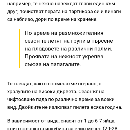
например, те нежно навеждат глави един към
друг, почистват перата на партньора си и винаги
са наблизо, дори по време на хранене.
По време на размножителния
сезон те летят на групи в търсене
на плодовете на различни палми.
Проявата на нежност укрепва
съюза на папагалите.
Те гнездят, както споменахме по-рано, в
хралупите на високи дървета. Сезонът на
чифтосване пада по различно време за всеки
вид. Двойките не излюпват пилета всяка година.
В зависимост от вида, снасят от 1 до 6-7 яйца,
които женската инкубира за един месец (20-28