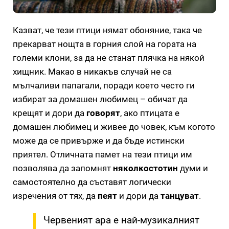
Казват, че тези птици нямат обоняние, така че
прекарват нощта в горния слой на гората на
големи клони, за да не станат плячка на някой
хищник. Макао в никакъв случай не са
мълчаливи папагали, поради което често ги
избират за домашен любимец – обичат да
крещят и дори да
говорят
, ако птицата е
домашен любимец и живее до човек, към когото
може да се привърже и да бъде истински
приятел. Отличната памет на тези птици им
позволява да запомнят
няколкостотин
думи и
самостоятелно да съставят логически
изречения от тях, да
пеят
и дори да
танцуват
.
Червеният ара е най-музикалният