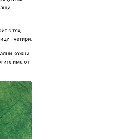
жащи
ит с тях,
ици - четири.
иални кожни
угите има от