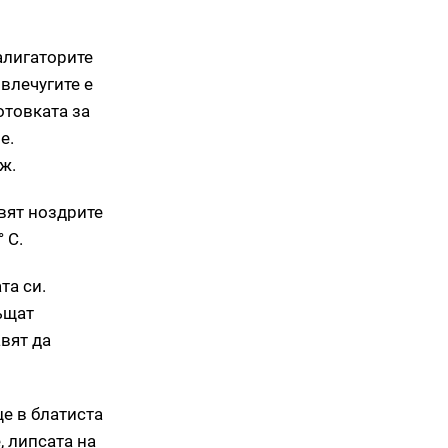
алигаторите
 влечугите е
отовката за
е.
ж.
вят ноздрите
 C.
та си.
ъщат
авят да
е в блатиста
, липсата на