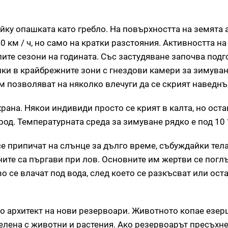
ку опашката като гребло. На повърхността на земята 
0 км / ч, но само на кратки разстояния. Активността на
лите сезони на годината. Със застудяване започва подг
ки в крайбрежните зони с гнездови камери за зимуван
м позволяват на няколко влечуги да се скрият наведнъ
ана. Някои индивиди просто се крият в калта, но оста
род. Температурната среда за зимуване рядко е под 10 °
се припичат на слънце за дълго време, събуждайки тела
ните са пъргави при лов. Основните им жертви се погл
 се влачат под вода, след което се разкъсват или ост
о архитект на нови резервоари. Животното копае езерц
селена с животни и растения. Ако резервоарът пресъхне