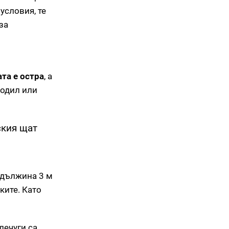
условия, те
за
та е остра
, а
кодил или
ския щат
с дължина 3 м
ките. Като
лечуги са