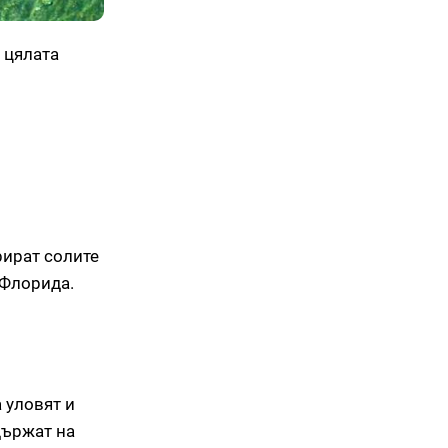
 цялата
рират солите
 Флорида.
 уловят и
държат на