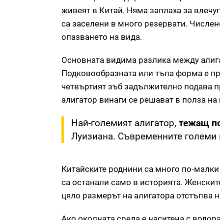
живеят в Китай. Няма заплаха за влечу
са заселени в много резервати. Числен
опазването на вида.
Основната видима разлика между алига
Подковообразната или тъпа форма е пр
четвъртият зъб задължително подава п
алигатор винаги се решават в полза на
Най-големият алигатор,
тежащ по
Луизиана. Съвременните големи вл
Китайските роднини са много по-малки 
са останали само в историята. Женскит
цяло размерът на алигатора отстъпва 
Ако околната среда е наситена с водор