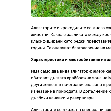
Алигаторите и крокодилите са много сх
животни. Каква е разликата между крок
класифицирани като редки представите
години. Те оцеляват благодарение на м
Характеристики и местообитание на а
Има само два вида алигатори: американ
обитават дългата крайбрежна зона на М
други живеят в по-ограничена зона в р
изчезване в природата. В допълнение 
дълбоки канавки и резервоари.
Алигаторите се държат в специални защи