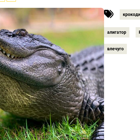
крокод
алигатор
влечуго