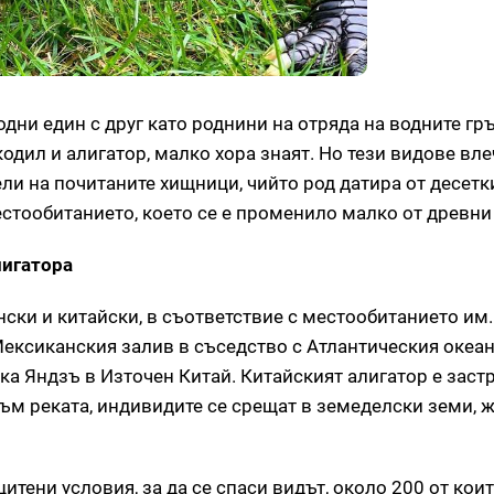
одни един с друг като роднини на отряда на водните гр
одил и алигатор, малко хора знаят. Но тези видове вле
ли на почитаните хищници, чийто род датира от десет
естообитанието, което се е променило малко от древни
лигатора
ски и китайски, в съответствие с местообитанието им
ексиканския залив в съседство с Атлантическия океан
ека Яндзъ в Източен Китай. Китайският алигатор е заст
към реката, индивидите се срещат в земеделски земи, 
тени условия, за да се спаси видът, около 200 от кои