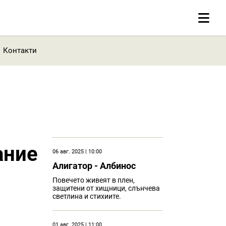
Контакти
ание
06 авг. 2025 | 10:00
Алигатор - Албинос
Повечето живеят в плен,
защитени от хищници, слънчева
светлина и стихиите.
01 авг. 2025 | 11:00