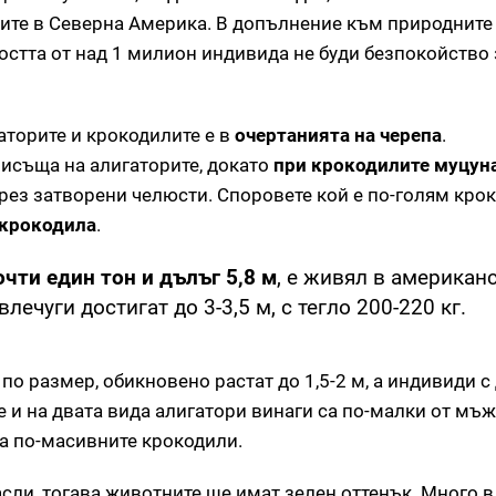
гите в Северна Америка. В допълнение към природните 
остта от над 1 милион индивида не буди безпокойство 
торите и крокодилите е в
очертанията на черепа
.
исъща на алигаторите, докато
при крокодилите муцуна
рез затворени челюсти. Споровете кой е по-голям кро
крокодила
.
чти един тон и дълъг 5,8 м
, е живял в американ
ечуги достигат до 3-3,5 м, с тегло 200-220 кг.
по размер, обикновено растат до 1,5-2 м, а индивиди 
е и на двата вида алигатори винаги са по-малки от мъж
на по-масивните крокодили.
асли, тогава животните ще имат зелен оттенък. Много в