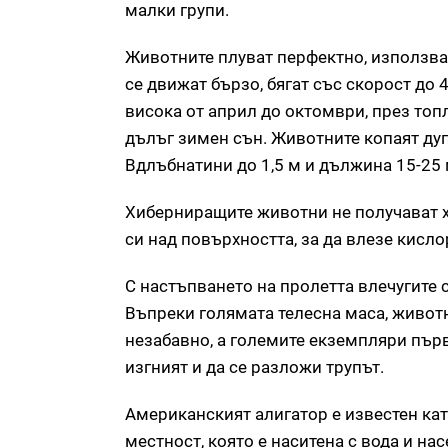
малки групи.
Животните плуват перфектно, използвай
се движат бързо, бягат със скорост до 4
висока от април до октомври, през топ
дълъг зимен сън. Животните копаят дуп
Вдлъбнатини до 1,5 м и дължина 15-25 
Хиберниращите животни не получават хр
си над повърхността, за да влезе кисло
С настъпването на пролетта влечугите 
Въпреки голямата телесна маса, живот
незабавно, а големите екземпляри първо
изгният и да се разложи трупът.
Американският алигатор е известен кат
местност, която е наситена с вода и на