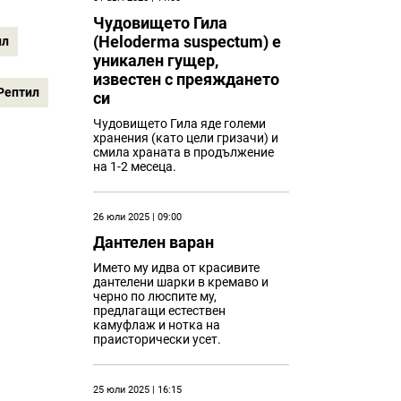
Чудовището Гила
(Heloderma suspectum) e
ил
уникален гущер,
известен с преяждането
Рептил
си
Чудовището Гила яде големи
хранения (като цели гризачи) и
смила храната в продължение
на 1-2 месеца.
26 юли 2025 | 09:00
Дантелен варан
Името му идва от красивите
дантелени шарки в кремаво и
черно по люспите му,
предлагащи естествен
камуфлаж и нотка на
праисторически усет.
25 юли 2025 | 16:15