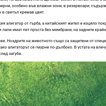
 черни, особено във влажни зони, в резервоари, съдър
 в светъл кремав цвят.
 алигатор от гърба, а китайският жител е изцяло покр
 лапи имат пет пръста без мембрани, на задните крайн
тове. Ноздрите на животното също са защитени от спец
 ако алигаторът се гмурне по-дълбоко. В устата на влеч
след загуба.