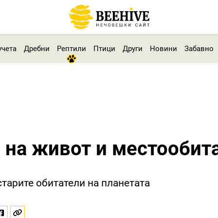
учета
Дребни
Рептили
Птици
Други
Новини
Забавно
н на живот и местообит
старите обитатели на планетата