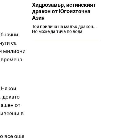
Хидрозавър, истинският
дракон от Югоизточна
Азия
Той прилича на малък дракон...
Но може да тича по вода
ъбначни
чуги са
ки милиони
 времена.
. Някои
, докато
рашен от
живеещи в
то все още