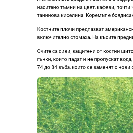
наситено тъмни на цвят, кафяви, почти
танинова киселина. Коремът е боядисан
Костните плочи предпазват американския
включително стомаха. На късите предни
Очите са сиви, защитени от костни щи
гънки, които падат и не пропускат вода,
74 до 84 зъба, които се заменят с нови 