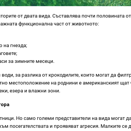
торите от двата вида. Съставлява почти половината от
важната функционална част от животното:
о на гнезда;
говете;
аси за зимните месеци.
води, за разлика от крокодилите, които могат да филт
стно местоположение на роднини е американският щат
еки, езера и влажни зони.
тора
тници. Но само големи представители на вида могат да
 към посегателствата и проявяват агресия. Малките се 