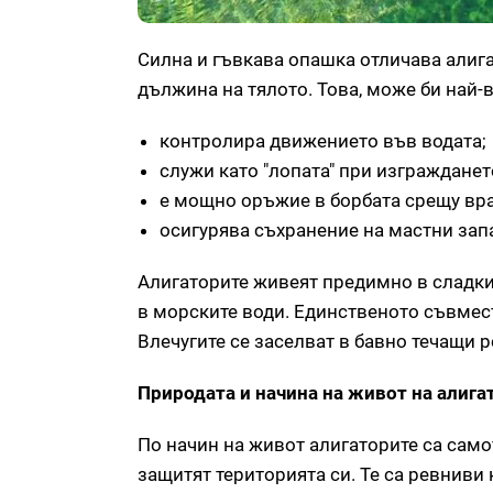
Силна и гъвкава опашка отличава алига
дължина на тялото. Това, може би най-
контролира движението във водата;
служи като "лопата" при изгражданет
е мощно оръжие в борбата срещу вра
осигурява съхранение на мастни зап
Алигаторите живеят предимно в сладки 
в морските води. Единственото съвме
Влечугите се заселват в бавно течащи р
Природата и начина на живот на алига
По начин на живот алигаторите са само
защитят територията си. Те са ревниви