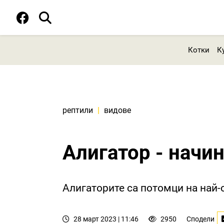
Котки
К
рептили
|
видове
Алигатор - начи
Алигаторите са потомци на най-
28 март 2023 | 11:46
2950
Сподели