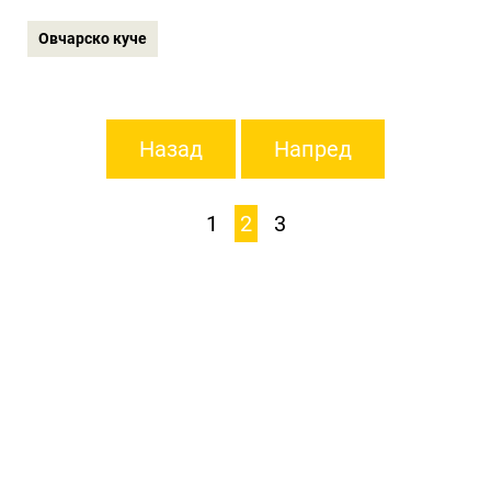
Овчарско куче
Назад
Напред
1
2
3