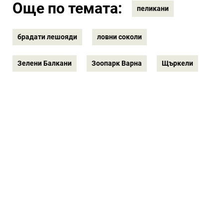
Още по темата:
пеликани
брадати лешояди
ловни соколи
Зелени Балкани
Зоопарк Варна
Щъркели