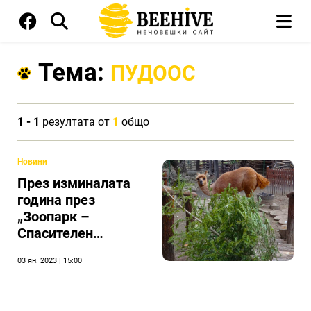
Тема:
ПУДООС
1 - 1
резултата от
1
общо
Новини
През изминалата
година през
„Зоопарк –
Спасителен
център“ – Варна са
03 ян. 2023 | 15:00
преминали 60
животни