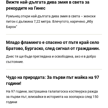
Вижте най-дългата дива змия в света за
рекордите на Гинес
Румънец откри най-дългата дива змия в света – женски
питон с дължина 7,22 метра. Влечугото, наречено „Ибу
Барон“
Младо фламинго е спасено от пътя край село
Братово, Бургаско, след сигнал от гражданин.
Днес тя ще бъде прегледана и освободена, ако е в добро
състояние.
Чудо на природата: За първи път майка на 97
години!
На 97 години, застрашена галапагоска костенурка ражда
за първи път, влизайки в историята на зоопарка след 150
години