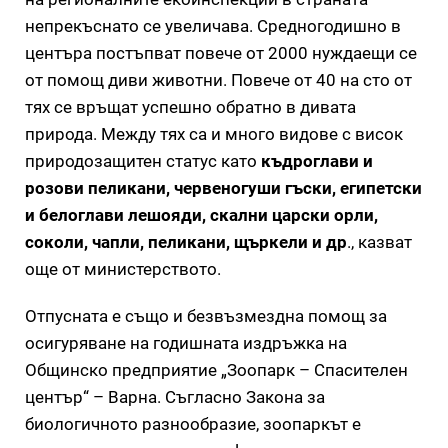
непрекъснато се увеличава. Средногодишно в
центъра постъпват повече от 2000 нуждаещи се
от помощ диви животни. Повече от 40 на сто от
тях се връщат успешно обратно в дивата
природа. Между тях са и много видове с висок
природозащитен статус като
къдроглави и
розови пеликани, червеногуши гъски, египетски
и белоглави лешояди, скални царски орли,
соколи, чапли, пеликани, щъркели и др
., казват
още от министерството.
Отпусната е също и безвъзмездна помощ за
осигуряване на годишната издръжка на
Общинско предприятие „Зоопарк – Спасителен
център“ – Варна. Съгласно Закона за
биологичното разнообразие, зоопаркът е