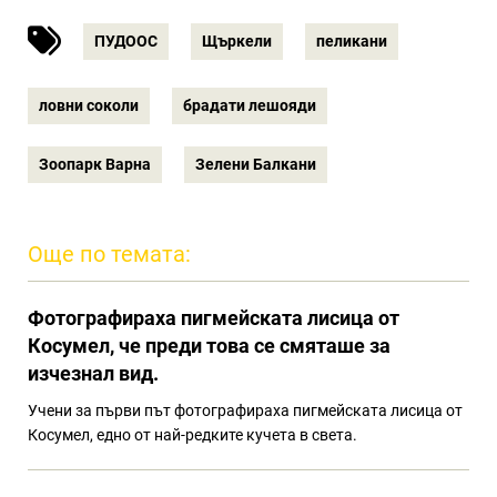
ПУДООС
Щъркели
пеликани
ловни соколи
брадати лешояди
Зоопарк Варна
Зелени Балкани
Още по темата:
Фотографираха пигмейската лисица от
Косумел, че преди това се смяташе за
изчезнал вид.
Учени за първи път фотографираха пигмейската лисица от
Косумел, едно от най-редките кучета в света.