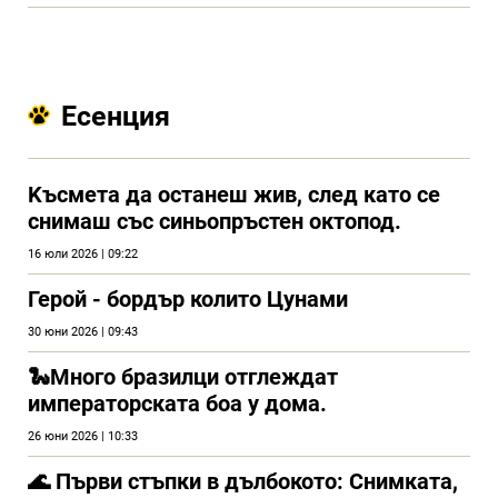
Есенция
Kъсмета да останеш жив, след като се
снимаш със синьопръстен октопод.
16 юли 2026 | 09:22
Герой - бордър колито Цунами
30 юни 2026 | 09:43
🐍Много бразилци отглеждат
императорската боа у дома.
26 юни 2026 | 10:33
🌊 Първи стъпки в дълбокото: Снимката,