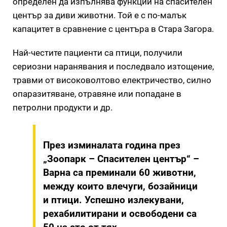
определен да изпълнява функции на спасителен
център за диви животни. Той е с по-малък
капацитет в сравнение с центъра в Стара Загора.
Най-честите пациенти са птици, получили
сериозни наранявания и последвало изтощение,
травми от високоволтово електричество, силно
опаразитяване, отравяне или попадане в
петролни продукти и др.
През изминалата година през
„Зоопарк – Спасителен център“ –
Варна са преминали 60 животни,
между които влечуги, бозайници
и птици. Успешно излекувани,
рехабилитирани и освободени са