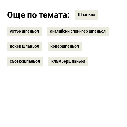
Още по темата:
Шпаньол
уотър шпаньол
английски спрингер шпаньол
кокер шпаньол
кокершпаньол
съсексшпаньол
клъмбершпаньол