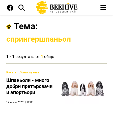
Тема:
спрингершпаньол
1 - 1
резултата от
1
общо
Кучета
Ловни кучета
Шпаньоли - много
добри претърсвачи
и апортьори
12 ноем. 2025 | 12:00