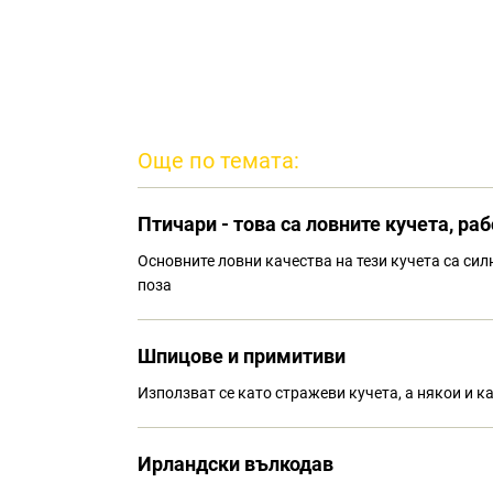
Още по темата:
Птичари - това са ловните кучета, ра
Основните ловни качества на тези кучета са сил
поза
Шпицове и примитиви
Използват се като стражеви кучета, а някои и к
Ирландски вълкодав