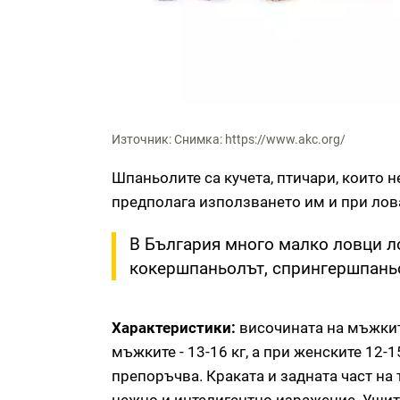
Източник: Снимка: https://www.akc.org/
Шпаньолите са кучета, птичари, които н
предполага използването им и при лов
В България много малко ловци л
кокершпаньолът, спрингершпаньо
Характеристики:
височината на мъжките
мъжките - 13-16 кг, а при женските 12-1
препоръчва. Краката и задната част на