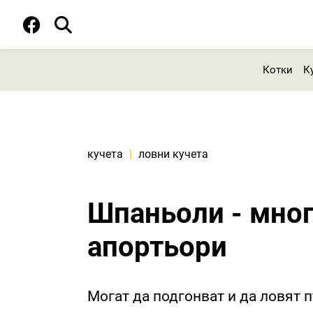
Котки
К
кучета
|
ловни кучета
Шпаньоли - мног
апортьори
Могат да подгонват и да ловят п