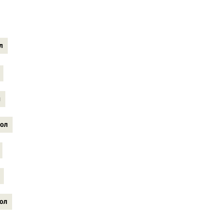
л
л
ьол
ол