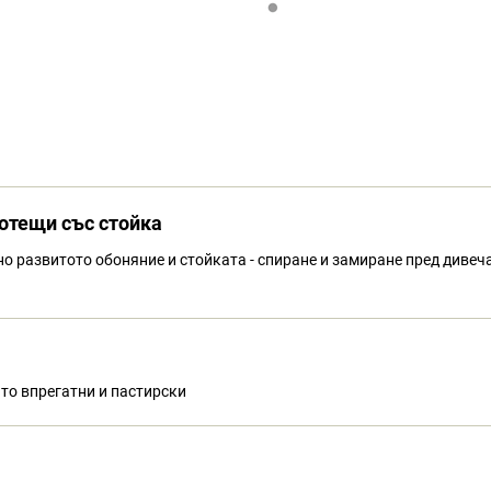
ботещи със стойка
но развитото обоняние и стойката - спиране и замиране пред дивеч
ато впрегатни и пастирски