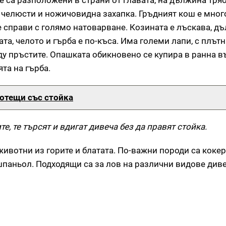
 са разположени в страни от главата, на дължина тряб
и челюсти и ножичовидна захапка. Гръдният кош е мног
е справи с голямо натоварване. Козината е лъскава, дъл
ата, челото и гърба е по-къса. Има големи лапи, с плът
 пръстите. Опашката обикновено се купира в ранна въ
та на гърба.
ботещи със стойка
те, те търсят и вдигат дивеча без да правят стойка.
животни из горите и блатата. По-важни породи са коке
паньол. Подходящи са за лов на различни видове диве