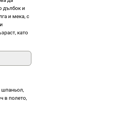
ва да
о дълбок и
га и мека, с
ни
зраст, като
р шпаньол,
ч в полето,