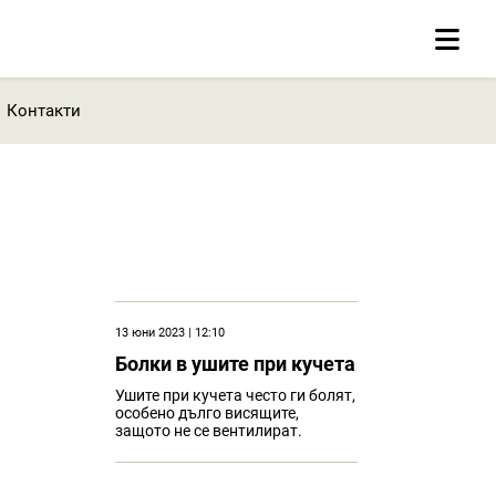
Контакти
13 юни 2023 | 12:10
Болки в ушите при кучета
Ушите при кучета често ги болят,
особено дълго висящите,
защото не се вентилират.