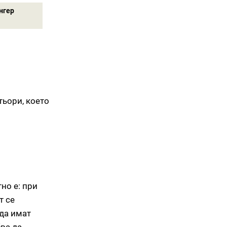
нгер
тьори, което
но е: при
т се
 да имат