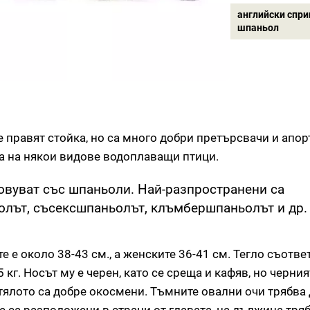
английски спри
шпаньол
е правят стойка, но са много добри претърсвачи и апор
а на някои видове водоплаващи птици.
овуват със шпаньоли. Най-разпространени са
лът, съсексшпаньолът, клъмбершпаньолът и др.
 е около 38-43 см., а женските 36-41 см. Тегло съответ
5 кг. Носът му е черен, като се среща и кафяв, но черния
 тялото са добре окосмени. Тъмните овални очи трябва