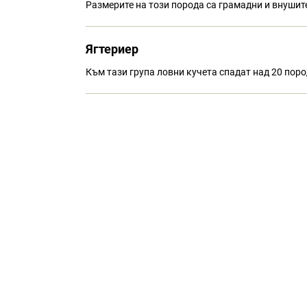
Размерите на този порода са грамадни и внушите
Ягтериер
Към тази група ловни кучета спадат над 20 поро