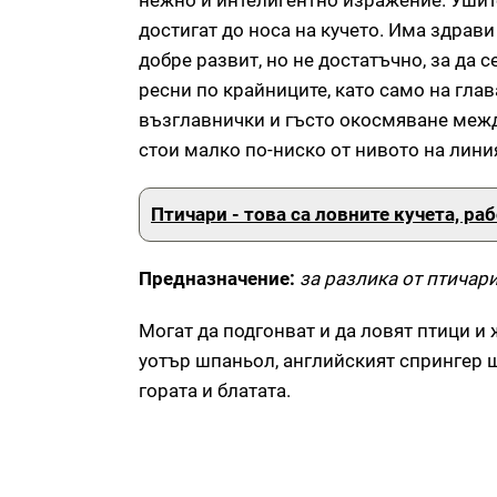
нежно и интелигентно изражение. Ушите
достигат до носа на кучето. Има здрав
добре развит, но не достатъчно, за да с
ресни по крайниците, като само на глав
възглавнички и гъсто окосмяване между
стои малко по-ниско от нивото на линия
Птичари - това са ловните кучета, ра
Предназначение:
за разлика от птичари
Могат да подгонват и да ловят птици и 
уотър шпаньол, английският спрингер ш
гората и блатата.