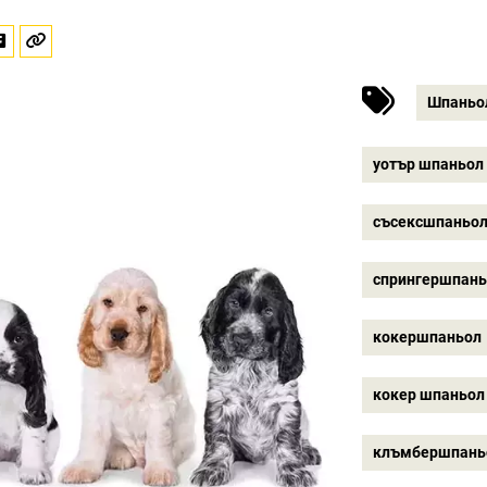
Шпаньо
уотър шпаньол
съсексшпаньо
спрингершпан
кокершпаньол
кокер шпаньол
клъмбершпань