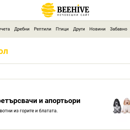
учета
Дребни
Рептили
Птици
Други
Новини
Забавно
ол
ретърсвачи и апортьори
вотни из горите и блатата.