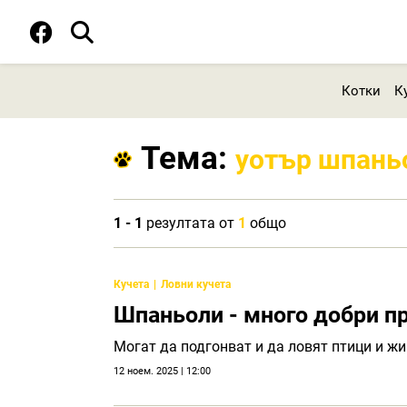
Котки
К
Тема:
уотър шпань
1 - 1
резултата от
1
общо
Кучета
Ловни кучета
Шпаньоли - много добри п
Могат да подгонват и да ловят птици и жи
12 ноем. 2025 | 12:00