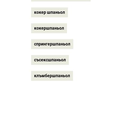
кокер шпаньол
кокершпаньол
спрингершпаньол
съсексшпаньол
клъмбершпаньол