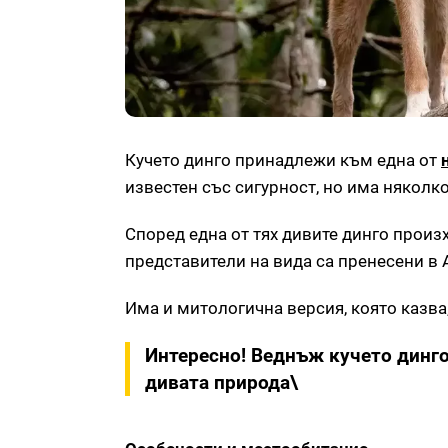
Кучето динго принадлежи към една от
известен със сигурност, но има няколко
Според една от тях дивите динго произх
представители на вида са пренесени в 
Има и митологична версия, която казва,
Интересно! Веднъж кучето динго 
дивата природа\