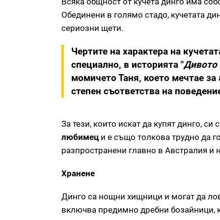
Всяка общност от кучета динго има собс
Обединени в голямо стадо, кучетата ди
сериозни щети.
Чертите на характера на кучетат
специално, в историята "
Дивото 
момичето Таня, което мечтае за
степен съответства на поведени
За тези, които искат да купят динго, си 
любимец
и е също толкова трудно да г
разпространени главно в Австралия и ня
Хранене
Динго са нощни хищници и могат да лов
включва предимно дребни бозайници, ка