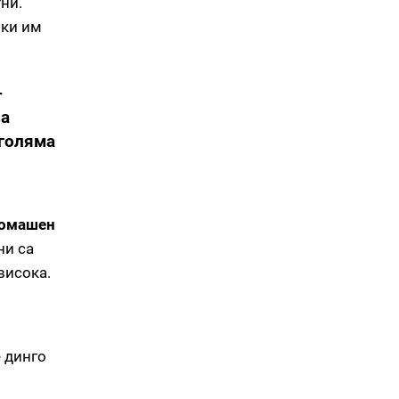
ни.
йки им
-
ва
 голяма
домашен
ни са
висока.
е динго