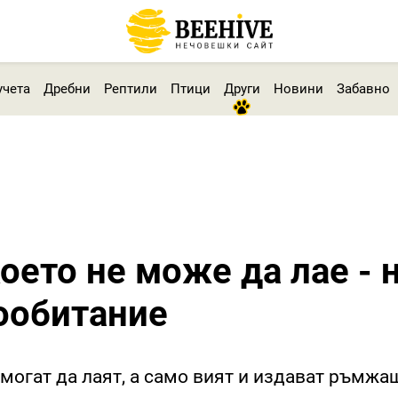
учета
Дребни
Рептили
Птици
Други
Новини
Забавно
което не може да лае - 
ообитание
 могат да лаят, а само вият и издават ръмжа