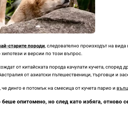
най-старите породи
, следователно произходът на вида 
 хипотези и версии по този въпрос.
ождат от китайската порода качулати кучета, според д
Австралия от азиатски пътешественици, търговци и зас
 че динго е потомък на смесица от кучета парио и
въл
беше опитомено, но след като избяга, отново се