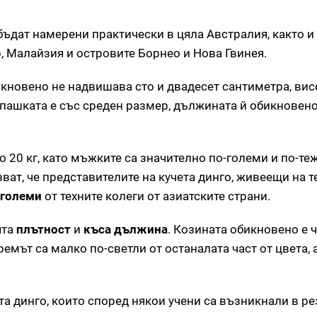
бъдат намерени практически в цяла Австралия, както и 
, Малайзия и островите Борнео и Нова Гвинея.
кновено не надвишава сто и двадесет сантиметра, вис
Опашката е със среден размер, дължината й обикновено 
до 20 кг, като мъжките са значително по-големи и по-те
ват, че представителите на кучета динго, живеещи на 
-големи
от техните колеги от азиатските страни.
ята
плътност
и
къса дължина
. Козината обикновено е 
емът са малко по-светли от останалата част от цвета, а
а динго, които според някои учени са възникнали в ре