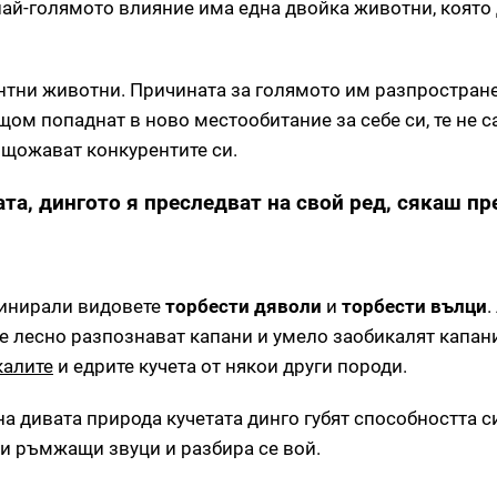
 най-голямото влияние има една двойка животни, която
ентни животни. Причината за голямото им разпростран
 щом попаднат в ново местообитание за себе си, те не с
ищожават конкурентите си.
та, дингото я преследват на свой ред, сякаш пр
минирали видовете
торбести дяволи
и
торбести вълци
.
е лесно разпознават капани и умело заобикалят капани
калите
и едрите кучета от някои други породи.
на дивата природа кучетата динго губят способността си
и ръмжащи звуци и разбира се вой.