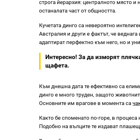
строга йерархия: централното място и
останалата част от общността.
Кучетата динго са невероятно интелиг
Австралия и други е фактът, че веднага
адаптират перфектно към него, но и ун
Интересно! За да изморят плячка
щафета.
Към днешна дата те ефективно са ели
динго е много труден, защото животнит
Основните им врагове в момента са
ча
Както бе споменато по-горе, в процеса 
Подобно на вълците те издават плашещ