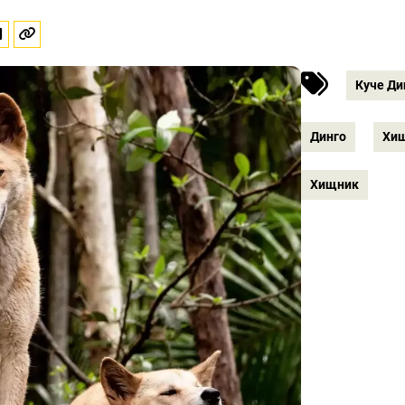
Куче Ди
Динго
Хи
Хищник