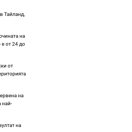
в Тайланд,
очината на
е от 24 до
жки от
територията
червена на
 най-
зултат на