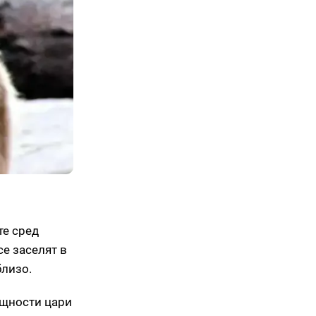
те сред
се заселят в
близо.
бщности цари