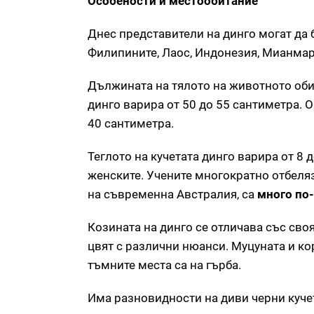
Особености и местообитание
Днес представители на динго могат да 
Филипините, Лаос, Индонезия, Мианмар
Дължината на тялото на животното оби
динго варира от 50 до 55 сантиметра. 
40 сантиметра.
Теглото на кучетата динго варира от 8 
женските. Учените многократно отбеляз
на съвременна Австралия, са
много по
Козината на динго се отличава със сво
цвят с различни нюанси. Муцуната и кор
тъмните места са на гърба.
Има разновидности на диви черни кучет