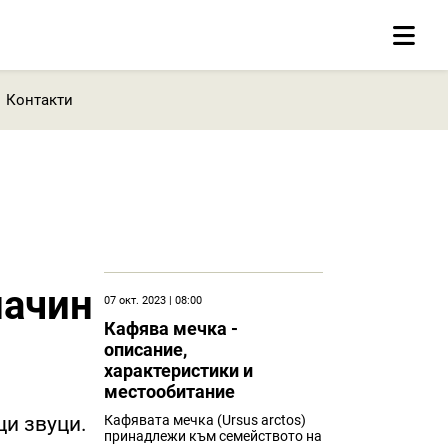
Контакти
начин
07 окт. 2023 | 08:00
Кафява мечка -
описание,
характеристики и
местообитание
щи звуци.
Кафявата мечка (Ursus arctos)
принадлежи към семейството на