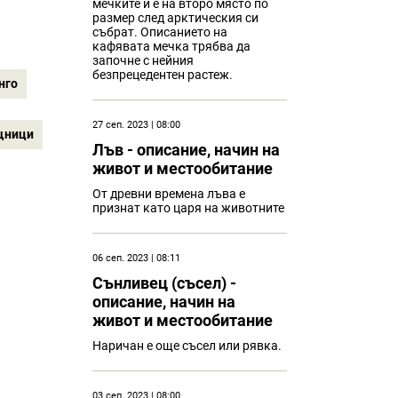
мечките и е на второ място по
размер след арктическия си
събрат. Описанието на
кафявата мечка трябва да
започне с нейния
безпрецедентен растеж.
нго
27 сеп. 2023 | 08:00
щници
Лъв - описание, начин на
живот и местообитание
От древни времена лъва е
признат като царя на животните
06 сеп. 2023 | 08:11
Сънливец (съсел) -
описание, начин на
живот и местообитание
Наричан е още съсел или рявка.
03 сеп. 2023 | 08:00