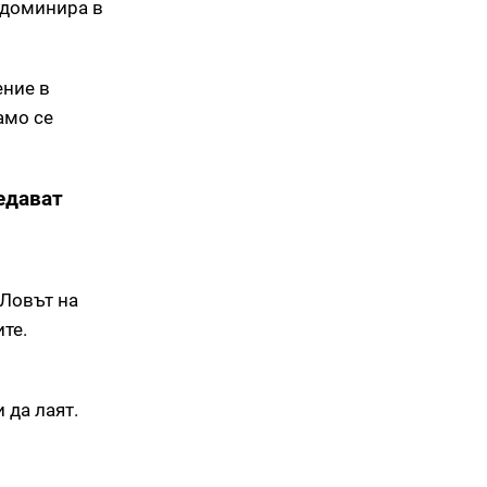
 доминира в
ение в
амо се
едават
 Ловът на
те.
 да лаят.