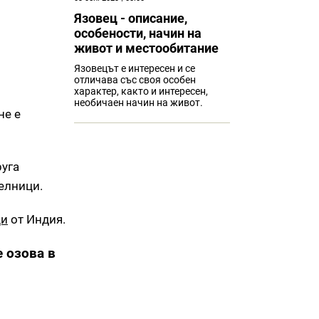
Язовец - описание,
особености, начин на
живот и местообитание
Язовецът е интересен и се
отличава със своя особен
характер, както и интересен,
необичаен начин на живот.
не е
руга
елници.
ци
от Индия.
 озова в