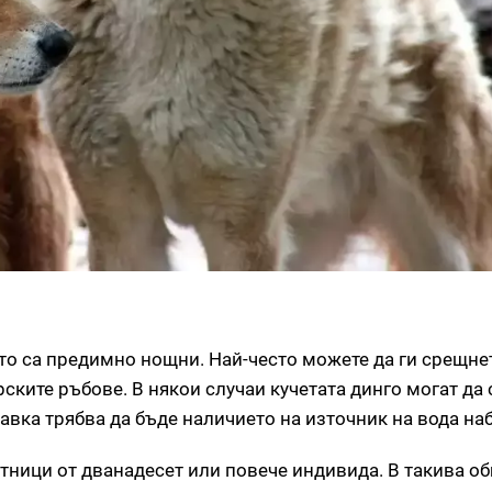
ето са предимно нощни. Най-често можете да ги срещне
ските ръбове. В някои случаи кучетата динго могат да 
вка трябва да бъде наличието на източник на вода на
утници от дванадесет или повече индивида. В такива о