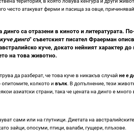
твена територия, в която ловува кенгура и други живот
нго често атакуват ферми и пасища за овце, причинява
а динго са отразени в киното и литературата. По
куче динго
" съветският писател Фраерман опис
 австралийско куче, докато нейният характер до
ето на това животно.
струва да разберат, че това куче в никакъв случай
не е 
о опитомите, колкото и
вълк
. В допълнение, тези живот
кои азиатски страни, така че цената на динго е много 
уват сами или на глутници. Диетата на австралийскит
то зайци, опосуми, птици, валаби, гущери, плъхове.