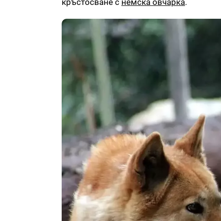
кръстосване с
немска овчарка
.