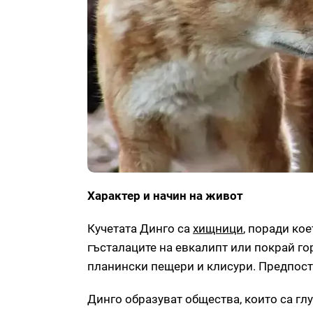
Характер и начин на живот
Кучетата Динго са
хищници
, поради ко
гъсталаците на евкалипт или покрай гор
планински пещери и клисури. Предпоста
Динго образуват общества, които са гл