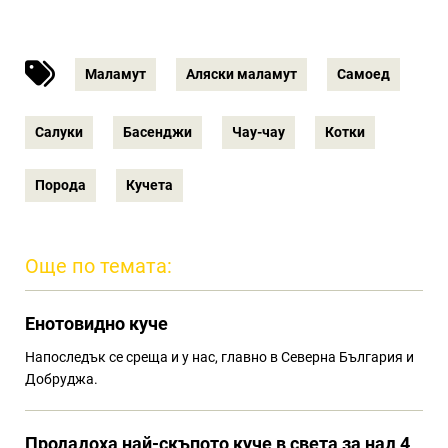
Маламут
Аляски маламут
Самоед
Салуки
Басенджи
Чау-чау
Котки
Порода
Кучета
Още по темата:
Eнотовидно куче
Напоследък се среща и у нас, главно в Северна България и
Добруджа.
Продадоха най-скъпото куче в света за над 4