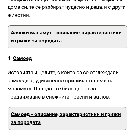
дома си, те се разбират чудесно и деца, и с други
животни.
Аляски маламут - описание, характеристики
и грижи за породата
4.
Самоед
Историята и целите, с които са се отглеждали
самоедите, удивително приличат на тези на
маламута. Породата е била ценна за
предвижване в снежните преспи и за лов.
Самоед - описание, характеристики и грижи
за породата