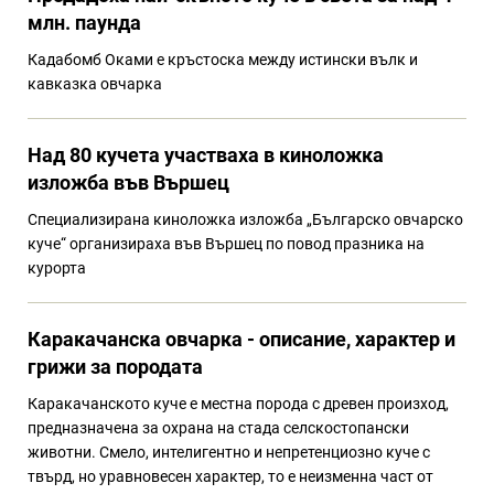
млн. паунда
Кадабомб Оками е кръстоска между истински вълк и
кавказка овчарка
Над 80 кучета участваха в киноложка
изложба във Вършец
Специализирана киноложка изложба „Българско овчарско
куче“ организираха във Вършец по повод празника на
курорта
Каракачанска овчарка - описание, характер и
грижи за породата
Каракачанското куче е местна порода с древен произход,
предназначена за охрана на стада селскостопански
животни. Смело, интелигентно и непретенциозно куче с
твърд, но уравновесен характер, то е неизменна част от