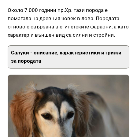
Около 7 000 години пр.Хр. тази порода е
помагала на древния човек в лова. Породата
отново е свързана в египетските фараони, а като
характер и външен вид са силни и стройни.
Салуки - описание, характеристики и грижи
за породата