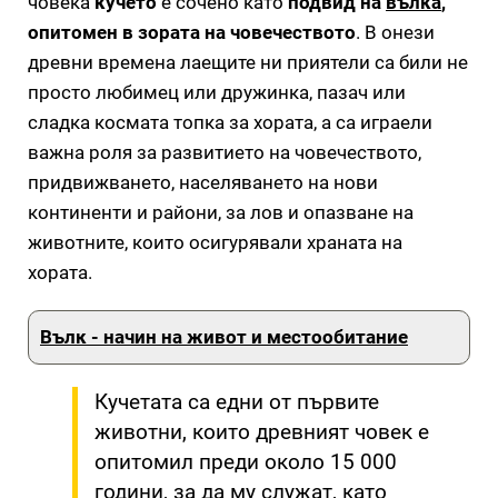
човека
кучето
е сочено като
подвид на
вълка
,
опитомен в зората на човечеството
. В онези
древни времена лаещите ни приятели са били не
просто любимец или дружинка, пазач или
сладка космата топка за хората, а са играели
важна роля за развитието на човечеството,
придвижването, населяването на нови
континенти и райони, за лов и опазване на
животните, които осигурявали храната на
хората.
Вълк - начин на живот и местообитание
Кучетата са едни от първите
животни, които древният човек е
опитомил преди около 15 000
години, за да му служат, като