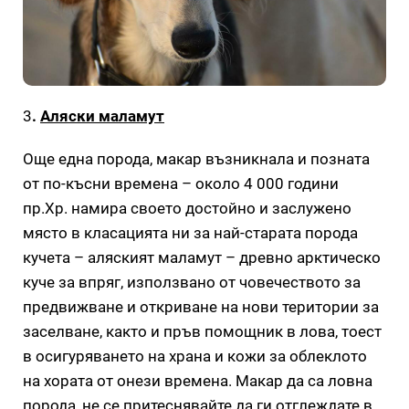
3
.
Аляски маламут
Още една порода, макар възникнала и позната
от по-късни времена – около 4 000 години
пр.Хр. намира своето достойно и заслужено
място в класацията ни за най-старата порода
кучета – аляският маламут – древно арктическо
куче за впряг, използвано от човечеството за
предвижване и откриване на нови територии за
заселване, както и пръв помощник в лова, тоест
в осигуряването на храна и кожи за облеклото
на хората от онези времена. Макар да са ловна
порода, не се притеснявайте да ги отглеждате в