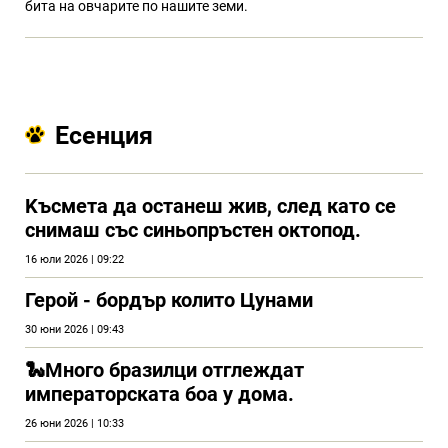
бита на овчарите по нашите земи.
Есенция
Kъсмета да останеш жив, след като се
снимаш със синьопръстен октопод.
16 юли 2026 | 09:22
Герой - бордър колито Цунами
30 юни 2026 | 09:43
🐍Много бразилци отглеждат
императорската боа у дома.
26 юни 2026 | 10:33