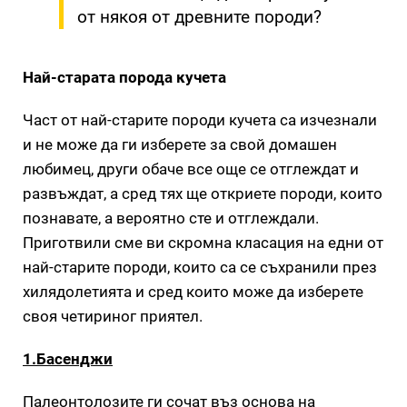
от някоя от древните породи?
Най-старата порода кучета
Част от най-старите породи кучета са изчезнали
и не може да ги изберете за свой домашен
любимец, други обаче все още се отглеждат и
развъждат, а сред тях ще откриете породи, които
познавате, а вероятно сте и отглеждали.
Приготвили сме ви скромна класация на едни от
най-старите породи, които са се съхранили през
хилядолетията и сред които може да изберете
своя четириног приятел.
1.Басенджи
Палеонтолозите ги сочат въз основа на