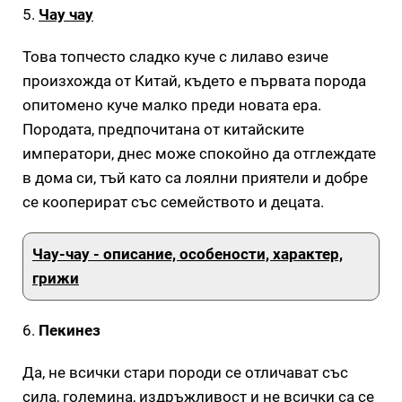
5.
Чау чау
Това топчесто сладко куче с лилаво езиче
произхожда от Китай, където е първата порода
опитомено куче малко преди новата ера.
Породата, предпочитана от китайските
императори, днес може спокойно да отглеждате
в дома си, тъй като са лоялни приятели и добре
се кооперират със семейството и децата.
Чау-чау - описание, особености, характер,
грижи
6.
Пекинез
Да, не всички стари породи се отличават със
сила, големина, издръжливост и не всички са се