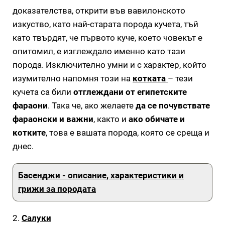
доказателства, открити във вавилонското
изкуство, като най-старата порода кучета, тъй
като твърдят, че първото куче, което човекът е
опитомил, е изглеждало именно като тази
порода. Изключително умни и с характер, който
изумително напомня този на
котката
– тези
кучета са били
отглеждани от египетските
фараони
. Така че, ако желаете
да се почувствате
фараонски и важни
, както и
ако обичате и
котките
, това е вашата порода, която се среща и
днес.
Басенджи - описание, характеристики и
грижи за породата
2.
Салуки