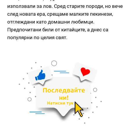
използвали за лов. Сред старите породи, но вече
след новата ера, срещаме малките пекинези,
отглеждани като домашни любимци.
Предпочитани били от китайците, а днес са
популярни по целия свят.