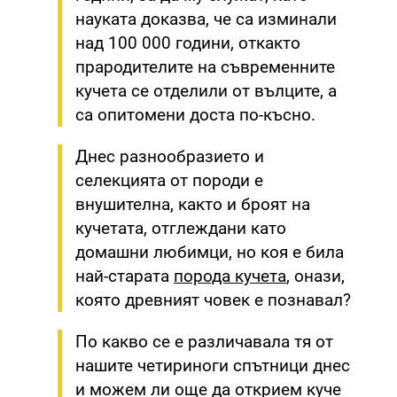
науката доказва, че са изминали
над 100 000 години, откакто
прародителите на съвременните
кучета се отделили от вълците, а
са опитомени доста по-късно.
Днес разнообразието и
селекцията от породи е
внушителна, както и броят на
кучетата, отглеждани като
домашни любимци, но коя е била
най-старата
порода кучета
, онази,
която древният човек е познавал?
По какво се е различавала тя от
нашите четириноги спътници днес
и можем ли още да открием куче