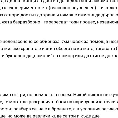
 да дърпат конци за достъп до недостъпни лакомства. 
доха експеримент с тях (очаквано неуспешен) - няколко
тях отвори достъп до храна и нямаше смисъл да дърпа 
ъжета безразборно - те харесват този процес, независи
те целенасочено се обърнаха към човек за помощ в не
тки: ако храната е извън обсега на котката, тогава тя (
и буквално да „помоли“ за помощ или да стигне до хра
лямо от три, но по-малко от осем. Никой никога не е уч
е, те могат да разграничат броя на нарисуваните точки
осът, разбира се, не е в броенето, а в условния рефлек
две, но може да различи къде са три и къде две.