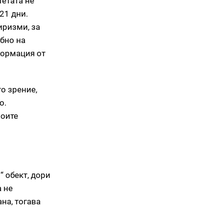
тетата не
21 дни.
иризми, за
обно на
формация от
о зрение,
о.
воите
“ обект, дори
а не
ана, тогава