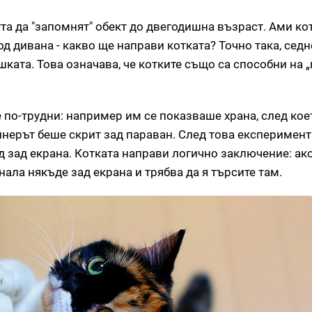
а да "запомнят" обект до двегодишна възраст. Ами ко
д дивана - какво ще направи котката? Точно така, седн
шката. Това означава, че котките също са способни на 
 по-трудни: например им се показваше храна, след кое
ейнерът беше скрит зад параван. След това експеримен
д зад екрана. Котката направи логично заключение: ако
анала някъде зад екрана и трябва да я търсите там.