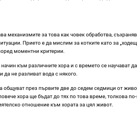
ва механизмите за това как човек обработва, съхраня
итуации. Прието е да мислим за котките като за „ходещ
поред моментни критерии.
н начин към различните хора и с времето се научават д
и да не разливат вода с някого.
да общуват през първите две до седем седмици от живо
о повече хора ще бъдат до тях по това време, толкова по
иятелско отношение към хората за цял живот.