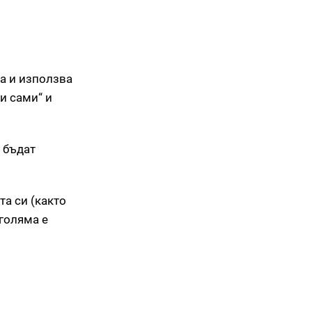
ва и използва
и сами“ и
а бъдат
та си (както
-голяма е