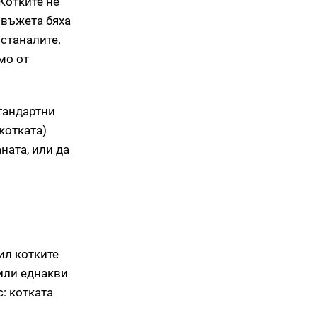
Котките не
 въжета бяха
останалите.
мо от
стандартни
котката)
ната, или да
ил котките
 или еднакви
с: котката