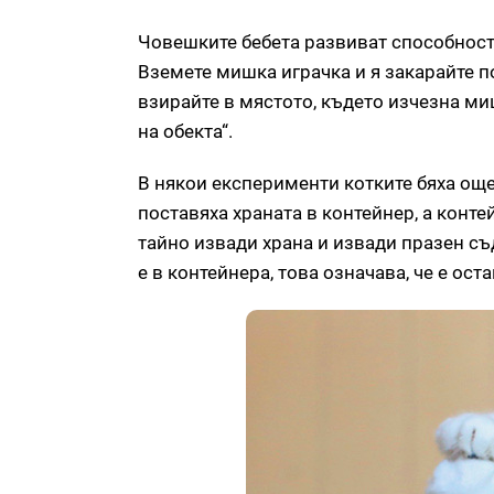
Човешките бебета развиват способностт
Вземете мишка играчка и я закарайте по
взирайте в мястото, където изчезна ми
на обекта“.
В някои експерименти котките бяха още
поставяха храната в контейнер, а конт
тайно извади храна и извади празен съ
е в контейнера, това означава, че е ост