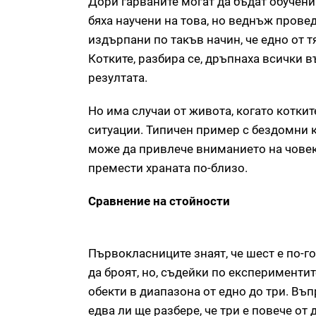
Дори гарваните могат да бъдат обучени
бяха научени на това, но веднъж прове
издърпани по такъв начин, че едно от 
Котките, разбира се, дръпнаха всички в
резултата.
Но има случаи от живота, когато котки
ситуации. Типичен пример с бездомни ко
може да привлече вниманието на човек 
премести храната по-близо.
Сравнение на стойности
Първокласниците знаят, че шест е по-го
да броят, но, съдейки по експериментит
обекти в диапазона от едно до три. Въпр
едва ли ще разбере, че три е повече от 