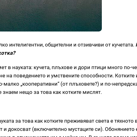
лко интелигентни, общителни и отзивчиви от кучетата.
котка?
т в науката: кучета, плъхове и дори птици много по-че
не на поведението и умствените способности. Котките 
по-малко „кооперативни“ (от плъховете?) и по-непредск
е знаем нещо за това как котките мислят.
уката за това как котките преживяват света е тяхното 
ат и докосват (включително мустаците си). Обонянието