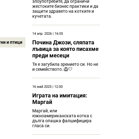
злоупотребите, да ограничи
жестоките бизнес практики и да
защити здравето на котките и
кучетата.
14 апр. 2026 | 16:05
Почина Джози, сляпата
ни и птици
лъвица за която писахме
преди месеци
Тя е загубила зрението си. Но не
и семейството. 🦁🤍
16 май 2025 | 12:00
Играта на имитация:
Маргай
Mаргай, или
южноамериканската котка с
дълга опашка фалшифицира
гласа си.