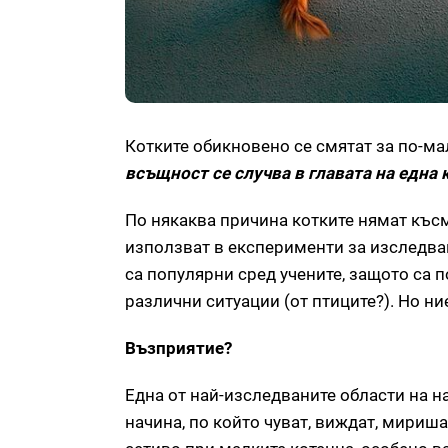
Котките обикновено се смятат за по-ма
всъщност се случва в главата на една 
По някаква причина котките нямат късме
използват в експерименти за изследва
са популярни сред учените, защото са 
различни ситуации (от птиците?). Но ни
Възприятие?
Една от най-изследваните области на на
начина, по който чуват, виждат, мириш