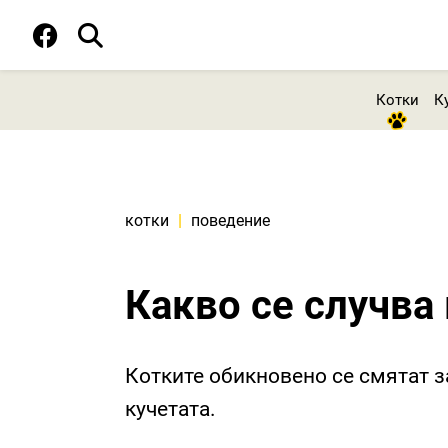
Котки
К
котки
|
поведение
Какво се случва 
Котките обикновено се смятат з
кучетата.