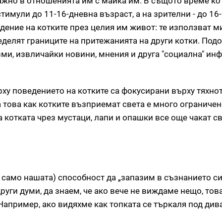
ажно в отношенията им с майка им. В същото време ко
тимули до 11-16-дневна възраст, а на зрителни - до 16-
ение на котките през целия им живот: те използват м
еделят границите на притежанията на други котки. Под
изми, извличайки новини, мнения и друга "социална" ин
ху поведението на котките са фокусирани върху тяхнот
а това как котките възприемат света е много ограничен
 котката чрез мустаци, лапи и опашки все още чакат с
 само нашата) способност да „запазим в съзнанието си
други думи, да знаем, че ако вече не виждаме нещо, тов
. Например, ако видяхме как топката се търкаля под див