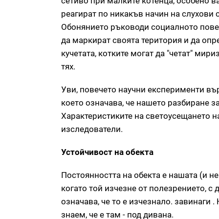
сетиво при малките котенца, особено в
реагират по никакъв начин на слухови с
Обонянието ръководи социалното повед
да маркират своята територия и да опр
кучетата, котките могат да "четат" мир
тях.
Уви, повечето научни експерименти вър
което означава, че нашето разбиране з
Характеристиките на светоусещането на
изследователи.
Устойчивост на обекта
Постоянността на обекта е нашата (и не
когато той изчезне от полезрението, с 
означава, че то е изчезнало. завинаги 
знаем, че е там - под дивана.