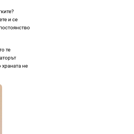
тките?
ете и се
„постоянство
то те
таторът
 храната не