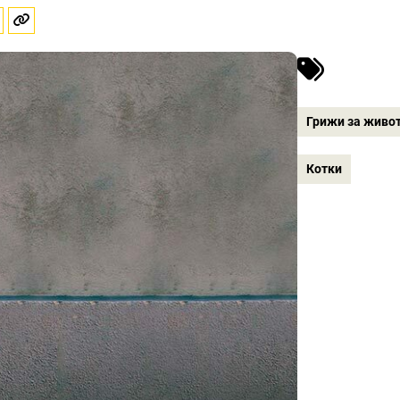
Грижи за живот
Котки