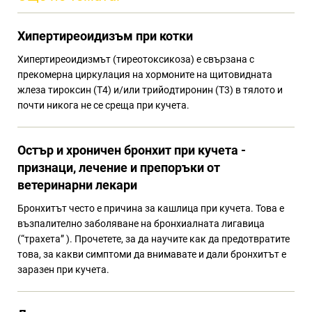
Хипертиреоидизъм при котки
Хипертиреоидизмът (тиреотоксикоза) е свързана с
прекомерна циркулация на хормоните на щитовидната
жлеза тироксин (Т4) и/или трийодтиронин (Т3) в тялото и
почти никога не се среща при кучета.
Остър и хроничен бронхит при кучета -
признаци, лечение и препоръки от
ветеринарни лекари
Бронхитът често е причина за кашлица при кучета. Това е
възпалително заболяване на бронхиалната лигавица
(“трахета” ). Прочетете, за да научите как да предотвратите
това, за какви симптоми да внимавате и дали бронхитът е
заразен при кучета.