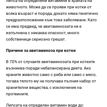
липса на определени витамини в храната на
животното. Може да се прояви при котки от
всяка възраст и порода, докато няма генетично
предразположение към това заболяване. Като
се има предвид, че авитаминозата не е
изпълнена с никаква опасност, много
собственици сериозно грешат.
Причини за авитаминоза при котки
В 70% от случаите авитаминозата при котките
възниква поради небалансирана диета. Ако
храните животно само с риба или само с месо,
тогава тялото му не получава пълния набор от
хранителни вещества, с изключение на
протеините.
Липсата на определен витамин води до: