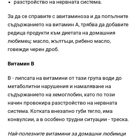
разстройство на нервната система.
За да се справите с авитаминоза и да попълните
съдържанието на витамин А, трябва да добавите
редица продукти към диетата на домашния
любимец: масло, жълтъци, рибено масло,
говежди черен дроб.
Витамин В
B - липсата на витамини от тази група води до
метаболитни нарушения и намаляване на
съдържанието на хемоглобин, като по този
начин провокира разстройство на нервната
система. Котката внезапно губи тегло, има
конвулсии, а в особено трудни ситуации - треска.
Най-полезните витамини за домашни любимци