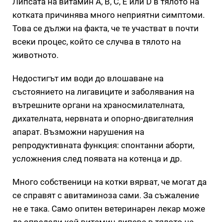
Липсата на витамин A, B, C, E или D в тялото на
котката причинява много неприятни симптоми.
Това се дължи на факта, че те участват в почти
всеки процес, който се случва в тялото на
животното.
Недостигът им води до влошаване на
състоянието на лигавиците и заболявания на
вътрешните органи на храносмилателната,
дихателната, нервната и опорно-двигателния
апарат. Възможни нарушения на
репродуктивната функция: спонтанни аборти,
усложнения след появата на котенца и др.
Много собственици на котки вярват, че могат да
се справят с авитаминоза сами. За съжаление
не е така. Само опитен ветеринарен лекар може
да определи кой витамин липсва в тялото на