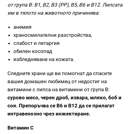
от група B: B1, B2, B3 (PP), B5, B6 и B12. Липсата
им в тялото на животното причинява:
анемия
храносмилателни разстройства,
слабост и летаргия
обилен косопад
избледняване на кожата.
Следните храни ще ви помогнат да спасите
вашия домашен любимец от недостиг на
витамини с липса на витамини от група В:
сурово месо, черен дроб, извара, мляко, боб и
соя. Препоръчва се B6 и B12 да се прилагат
интравенозно чрез инжектиране.
Витамин C