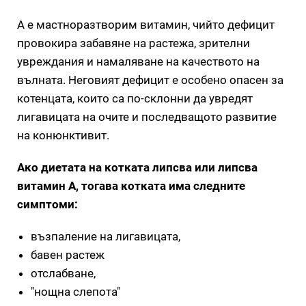
А е мастноразтворим витамин, чийто дефицит
провокира забавяне на растежа, зрителни
увреждания и намаляване на качеството на
вълната. Неговият дефицит е особено опасен за
котенцата, които са по-склонни да увредят
лигавицата на очите и последващото развитие
на конюнктивит.
Ако диетата на котката липсва или липсва
витамин А, тогава котката има следните
симптоми:
възпаление на лигавицата,
бавен растеж
отслабване,
"нощна слепота"