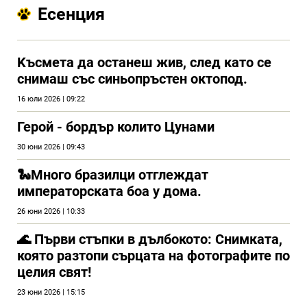
Есенция
Kъсмета да останеш жив, след като се
снимаш със синьопръстен октопод.
16 юли 2026 | 09:22
Герой - бордър колито Цунами
30 юни 2026 | 09:43
🐍Много бразилци отглеждат
императорската боа у дома.
26 юни 2026 | 10:33
🌊 Първи стъпки в дълбокото: Снимката,
която разтопи сърцата на фотографите по
целия свят!
23 юни 2026 | 15:15