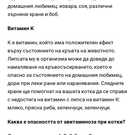
домашния любимец: извара, соя, различни
зърнени храни и боб.
Витамин К
К е витамин, който има положителен ефект
върху състоянието на кръвта на животното.
Липсата му в организма може да доведе до
намаляване на кръвосъсирването, което е
опасно за състоянието на домашния любимец,
дори при леки рани или наранявания. Следните
храни ще помогнат на вашата котка да се справи
с недостига на витамин с липса на витамин К:
мляко, прясна риба, зеленчуци, зеленчуци.
Каква е опасността от авитаминоза при котки?