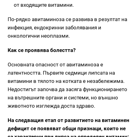
от входящите витамини.
По-рядко авитаминоза се развива в резултат на
инфекция, ендокринни заболявания и
онкологични неоплазми.
Как се проявява болестта?
Основната опасност от авитаминоза е
латентността. Първите седмици липсата на
витамини в тялото на котката е незабележима.
Недостигът започва да засяга функционирането
на вътрешните органи и системи, но външно
животното изглежда доста здраво.
На следващия етап от развитието на витаминен
дефицит се появяват общи признаци, които не
са характерни при липса на определен витамин: