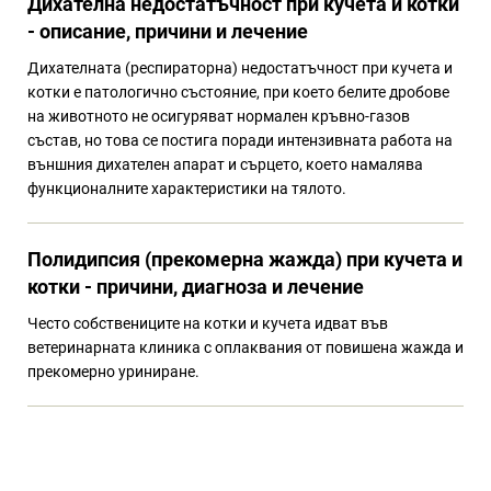
Дихателна недостатъчност при кучета и котки
- описание, причини и лечение
Дихателната (респираторна) недостатъчност при кучета и
котки е патологично състояние, при което белите дробове
на животното не осигуряват нормален кръвно-газов
състав, но това се постига поради интензивната работа на
външния дихателен апарат и сърцето, което намалява
функционалните характеристики на тялото.
Полидипсия (прекомерна жажда) при кучета и
котки - причини, диагноза и лечение
Често собствениците на котки и кучета идват във
ветеринарната клиника с оплаквания от повишена жажда и
прекомерно уриниране.