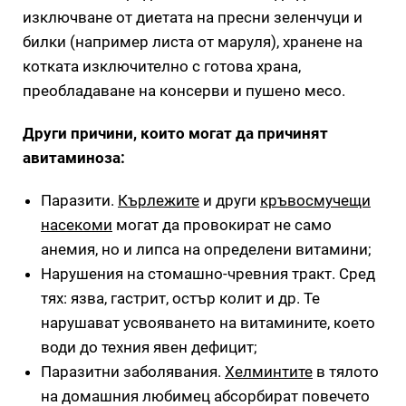
изключване от диетата на пресни зеленчуци и
билки (например листа от маруля), хранене на
котката изключително с готова храна,
преобладаване на консерви и пушено месо.
Други причини, които могат да причинят
авитаминоза:
Паразити.
Кърлежите
и други
кръвосмучещи
насекоми
могат да провокират не само
анемия, но и липса на определени витамини;
Нарушения на стомашно-чревния тракт. Сред
тях: язва, гастрит, остър колит и др. Те
нарушават усвояването на витамините, което
води до техния явен дефицит;
Паразитни заболявания.
Хелминтите
в тялото
на домашния любимец абсорбират повечето