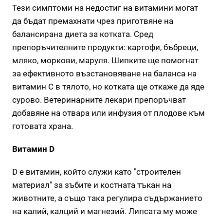
Тези симптоми на недостиг на витамини могат
да бъдат премахнати чрез приготвяне на
балансирана диета за котката. Сред
препоръчителните продукти: картофи, бъбреци,
мляко, моркови, маруля. Шипките ще помогнат
за ефективното възстановяване на баланса на
витамин С в тялото, но котката ще откаже да яде
сурово. Ветеринарните лекари препоръчват
добавяне на отвара или инфузия от плодове към
готовата храна.
Витамин D
D е витамин, който служи като "строителен
материал" за зъбите и костната тъкан на
животните, а също така регулира съдържанието
на калий, калций и магнезий. Липсата му може