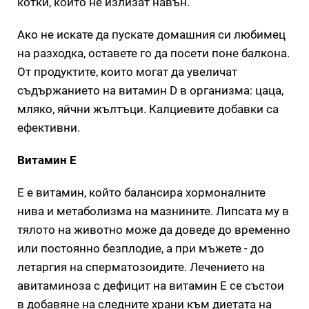
котки, които не излизат навън.
Ако не искате да пускате домашния си любимец
на разходка, оставете го да посети поне балкона.
От продуктите, които могат да увеличат
съдържанието на витамин D в организма: цаца,
мляко, яйчни жълтъци. Калциевите добавки са
ефективни.
Витамин Е
Е е витамин, който балансира хормоналните
нива и метаболизма на мазнините. Липсата му в
тялото на животно може да доведе до временно
или постоянно безплодие, а при мъжете - до
летаргия на сперматозоидите. Лечението на
авитаминоза с дефицит на витамин Е се състои
в добавяне на следните храни към диетата на