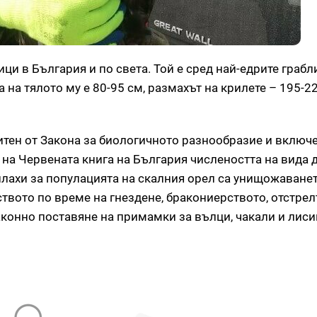
ици в България и по света. Той е сред най-едрите грабл
на тялото му е 80-95 см, размахът на крилете – 195-22
итен от Закона за биологичното разнообразие и включ
 на Червената книга на България числеността на вида 
плахи за популацията на скалния орел са унищожаванет
твото по време на гнездене, бракониерството, отстрел
конно поставяне на примамки за вълци, чакали и лиси