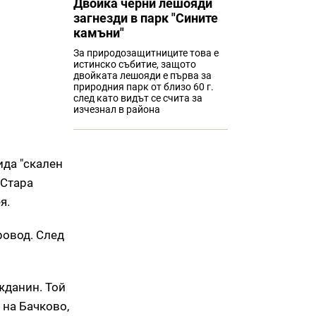
Двойка черни лешояди
загнезди в парк "Сините
камъни"
За природозащитниците това е
истинско събитие, защото
двойката лешояди е първа за
природния парк от близо 60 г.
след като видът се счита за
изчезнал в района
ида "скален
 Стара
я.
ровод. След
жданин. Той
 на Бачково,