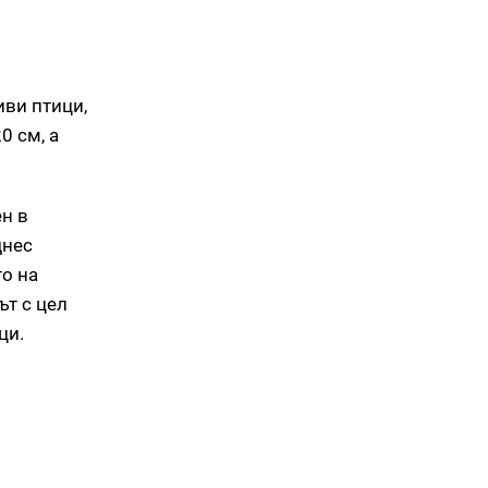
иви птици,
0 см, а
ен в
днес
о на
ът с цел
ци.