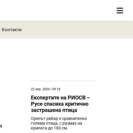
Контакти
22 апр. 2026 | 09:18
Eкспертите на РИОСВ –
Русе спасиха критично
застрашена птица
Орелът рибар е сравнително
голяма птица, с размах на
и
крилата до 160 см.