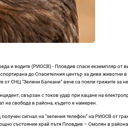
еда и водите (РИОСВ) - Пловдив спаси екземпляр от в
ранспортирана до Спасителния център за диви животни в
е от СНЦ "Зелени Балкани“ вече са поели грижите за не
инцидент, свързан с токов удар при кацане на електроп
т на свобода в района, където е намерен.
 получен сигнал на "зеления телефон“ на РИОСВ от гра
ощно състояние край пътя Пловдив – Смолян в района