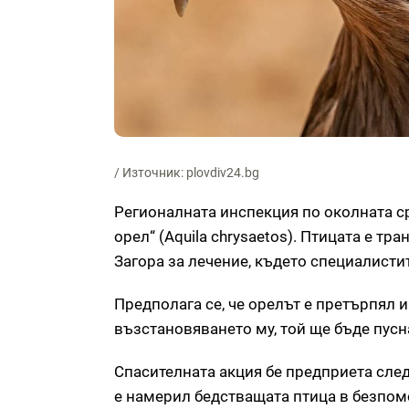
/ Източник: plovdiv24.bg
Регионалната инспекция по околната ср
орел“ (Aquila chrysaetos). Птицата е т
Загора за лечение, където специалистит
Предполага се, че орелът е претърпял 
възстановяването му, той ще бъде пусна
Спасителната акция бе предприета след
е намерил бедстващата птица в безпом