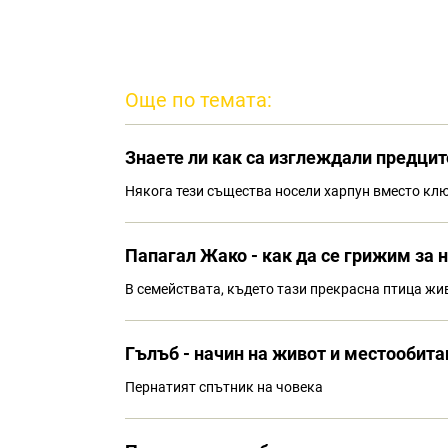
Още по темата:
Знаете ли как са изглеждали предцит
Някога тези същества носели харпун вместо клю
Папагал Жако - как да се грижим за 
В семействата, където тази прекрасна птица жи
Гълъб - начин на живот и местообита
Пернатият спътник на човека