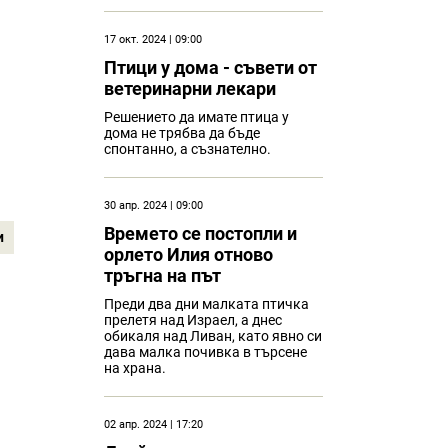
17 окт. 2024 | 09:00
Птици у дома - съвети от
ветеринарни лекари
Решението да имате птица у
дома не трябва да бъде
спонтанно, а съзнателно.
30 апр. 2024 | 09:00
Времето се постопли и
и
орлето Илия отново
тръгна на път
Преди два дни малката птичка
прелетя над Израел, а днес
обикаля над Ливан, като явно си
дава малка почивка в търсене
на храна.
02 апр. 2024 | 17:20