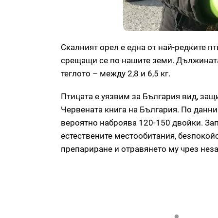
Скалният орел е една от най-редките пт
срещащи се по нашите земи. Дължината 
теглото – между 2,8 и 6,5 кг.
Птицата е уязвим за България вид, защ
Червената книга на България. По данни
вероятно наброява 120-150 двойки. За
естествените местообитания, безпокойс
препариране и отравянето му чрез неза