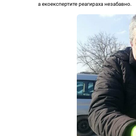
а екоекспертите реагираха незабавно.