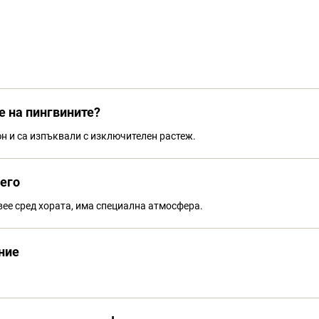
е на пингвините?
н и са изпъквали с изключителен растеж.
него
вее сред хората, има специална атмосфера.
ние