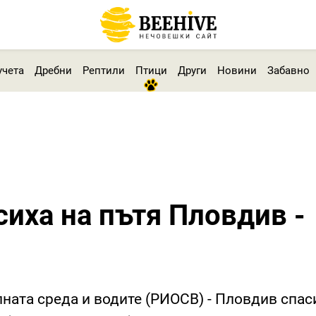
учета
Дребни
Рептили
Птици
Други
Новини
Забавно
сиха на пътя Пловдив -
ната среда и водите (РИОСВ) - Пловдив спас