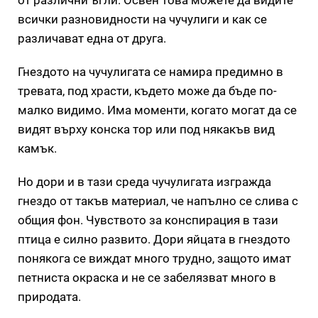
от различни ъгли. Освен това можете да видите
всички разновидности на чучулиги и как се
различават една от друга.
Гнездото на чучулигата се намира предимно в
тревата, под храсти, където може да бъде по-
малко видимо. Има моменти, когато могат да се
видят върху конска тор или под някакъв вид
камък.
Но дори и в тази среда чучулигата изгражда
гнездо от такъв материал, че напълно се слива с
общия фон. Чувството за конспирация в тази
птица е силно развито. Дори яйцата в гнездото
понякога се виждат много трудно, защото имат
петниста окраска и не се забелязват много в
природата.