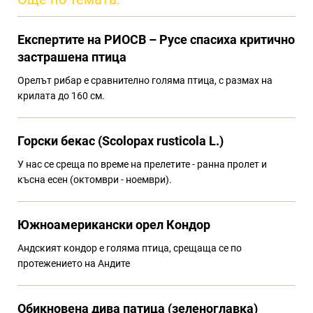
Eкспертите на РИОСВ – Русе спасиха критично
застрашена птица
Орелът рибар е сравнително голяма птица, с размах на
крилата до 160 см.
Горски бекас (Scolopax rusticola L.)
У нас се среща по време на прелетите - ранна пролет и
късна есен (октомври - ноември).
Южноамерикански орел Кондор
Андският кондор е голяма птица, срещаща се по
протежението на Андите
Обикновена дива патица (зеленоглавка)