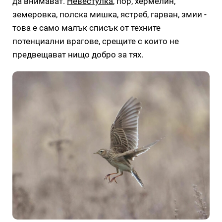
да внимават.
Невестулка
, пор, хермелин,
земеровка, полска мишка, ястреб, гарван, змии -
това е само малък списък от техните
потенциални врагове, срещите с които не
предвещават нищо добро за тях.