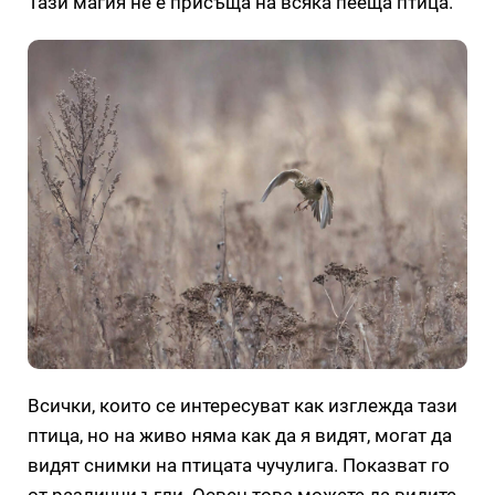
Тази магия не е присъща на всяка пееща птица.
Всички, които се интересуват как изглежда тази
птица, но на живо няма как да я видят, могат да
видят снимки на птицата чучулига. Показват го