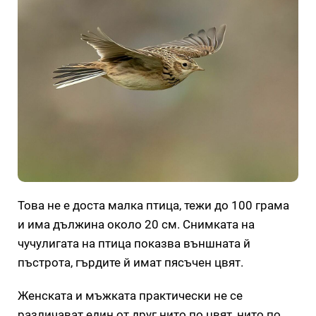
Това не е доста малка птица, тежи до 100 грама
и има дължина около 20 см. Снимката на
чучулигата на птица показва външната й
пъстрота, гърдите й имат пясъчен цвят.
Женската и мъжката практически не се
различават един от друг нито по цвят, нито по