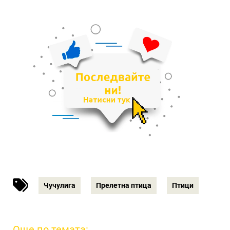
Чучулига
Прелетна птица
Птици
Още по темата: