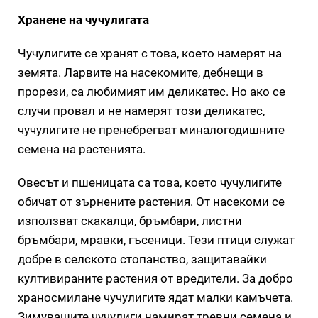
Хранене на чучулигата
Чучулигите се хранят с това, което намерят на
земята. Ларвите на насекомите, дебнещи в
прорези, са любимият им деликатес. Но ако се
случи провал и не намерят този деликатес,
чучулигите не пренебрегват миналогодишните
семена на растенията.
Овесът и пшеницата са това, което чучулигите
обичат от зърнените растения. От насекоми се
използват скакалци, бръмбари, листни
бръмбари, мравки, гъсеници. Тези птици служат
добре в селското стопанство, защитавайки
култивираните растения от вредители. За добро
храносмилане чучулигите ядат малки камъчета.
Зимуващите чучулиги намират тревни семена и