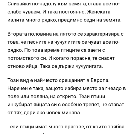
Слизайки по-надолу към земята, става все по-
слабо чуваем. И така постоянно. Женската
излита много рядко, предимно седи на земята.
Втората половина на лятото се характеризира с
това, че песните на чучулигите се чуват все по-
рядко. По това време птиците са заети с
потомството си. И когато порасне, те снасят
отново яйца. Така се държи чучулигата.
Този вид е най-често срещаният в Европа.
Наречен е така, защото избира място за гнездо в
поле или поляна, на открито. Тези птици
инкубират яйцата си с особено трепет, не стават
от тях, дори ако човек минава.
Тези птици имат много врагове, от които трябва