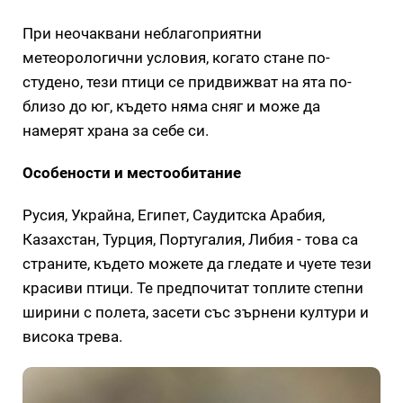
При неочаквани неблагоприятни
метеорологични условия, когато стане по-
студено, тези птици се придвижват на ята по-
близо до юг, където няма сняг и може да
намерят храна за себе си.
Особености и местообитание
Русия, Украйна, Египет, Саудитска Арабия,
Казахстан, Турция, Португалия, Либия - това са
страните, където можете да гледате и чуете тези
красиви птици. Те предпочитат топлите степни
ширини с полета, засети със зърнени култури и
висока трева.