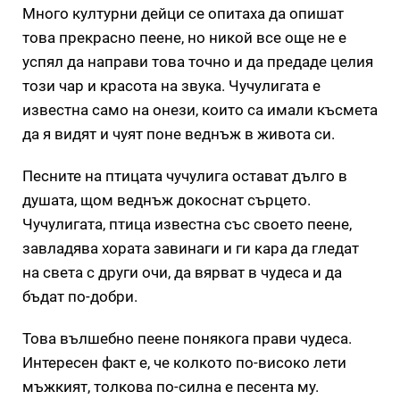
Много културни дейци се опитаха да опишат
това прекрасно пеене, но никой все още не е
успял да направи това точно и да предаде целия
този чар и красота на звука. Чучулигата е
известна само на онези, които са имали късмета
да я видят и чуят поне веднъж в живота си.
Песните на птицата чучулига остават дълго в
душата, щом веднъж докоснат сърцето.
Чучулигата, птица известна със своето пеене,
завладява хората завинаги и ги кара да гледат
на света с други очи, да вярват в чудеса и да
бъдат по-добри.
Това вълшебно пеене понякога прави чудеса.
Интересен факт е, че колкото по-високо лети
мъжкият, толкова по-силна е песента му.