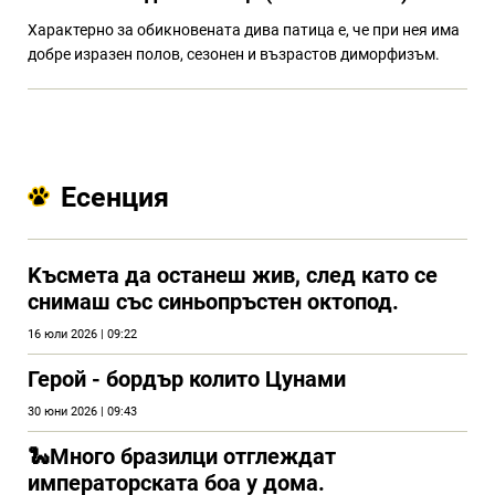
Характерно за обикновената дива патица е, че при нея има
добре изразен полов, сезонен и възрастов диморфизъм.
Есенция
Kъсмета да останеш жив, след като се
снимаш със синьопръстен октопод.
16 юли 2026 | 09:22
Герой - бордър колито Цунами
30 юни 2026 | 09:43
🐍Много бразилци отглеждат
императорската боа у дома.