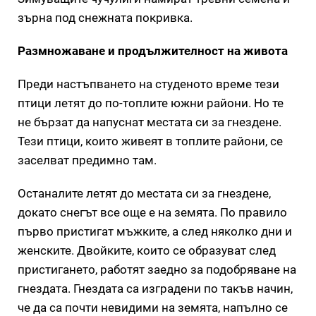
зърна под снежната покривка.
Размножаване и продължителност на живота
Преди настъпването на студеното време тези
птици летят до по-топлите южни райони. Но те
не бързат да напуснат местата си за гнездене.
Тези птици, които живеят в топлите райони, се
заселват предимно там.
Останалите летят до местата си за гнездене,
докато снегът все още е на земята. По правило
първо пристигат мъжките, а след няколко дни и
женските. Двойките, които се образуват след
пристигането, работят заедно за подобряване на
гнездата. Гнездата са изградени по такъв начин,
че да са почти невидими на земята, напълно се