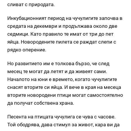
сливат с природата.
Инкубационният период на чучулигите започва в
средата на декември и продължава около две
седмици. Като правило те имат от три до пет
яйца. Новородените пилета се раждат слепи с
рядко оперение.
Но развитието им е толкова бързо, че след
месец те могат да летят и да живеят сами.
Началото на юни е времето, когато чучулигите
снасят вторите си яйца. И вече в края на месеца
вторите новородени птици могат самостоятелно
да получат собствена храна.
Песента на птицата чучулига се чува с часове.
Той ободрява, дава стимул за живот, кара ви да