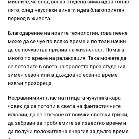
мислите, че след всяка студена зима идва топло
лято, след неуспехи винаги идва благоприятен
период в живота.
Благодарение на новите технологии, това пеене
може да се чуе по всяко време и по този начин
да се почувства прилив на жизненост. Помага
много по време на релаксация. Така можете да
се потопите в света на пролетта през студения
зимен сезон или в дъждовно есенно време
извън прозореца.
Несравнимият глас на птицата чучулига кара
човек да се потопи в света на фантастичните
илюзии, да се откъсне от всички светски грижи,
да забрави за проблемите за известно време и
да получи положителна енергия за дълго време.