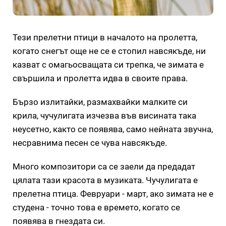
Тези прелетни птици в началото на пролетта,
когато снегът още не се е стопил навсякъде, ни
казват с омагьосващата си трепка, че зимата е
свършила и пролетта идва в своите права.
Бързо излитайки, размахвайки малките си
крила, чучулигата изчезва във висината така
неусетно, както се появява, само нейната звучна,
несравнима песен се чува навсякъде.
Много композитори са се заели да предадат
цялата тази красота в музиката. Чучулигата е
прелетна птица. Февруари - март, ако зимата не е
студена - точно това е времето, когато се
появява в гнездата си.