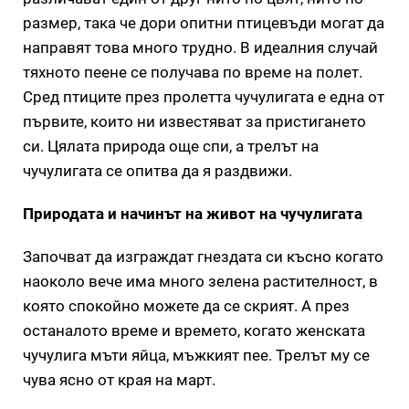
размер, така че дори опитни птицевъди могат да
направят това много трудно. В идеалния случай
тяхното пеене се получава по време на полет.
Сред птиците през пролетта чучулигата е една от
първите, които ни известяват за пристигането
си. Цялата природа още спи, а трелът на
чучулигата се опитва да я раздвижи.
Природата и начинът на живот на чучулигата
Започват да изграждат гнездата си късно когато
наоколо вече има много зелена растителност, в
която спокойно можете да се скрият. А през
останалото време и времето, когато женската
чучулига мъти яйца, мъжкият пее. Трелът му се
чува ясно от края на март.