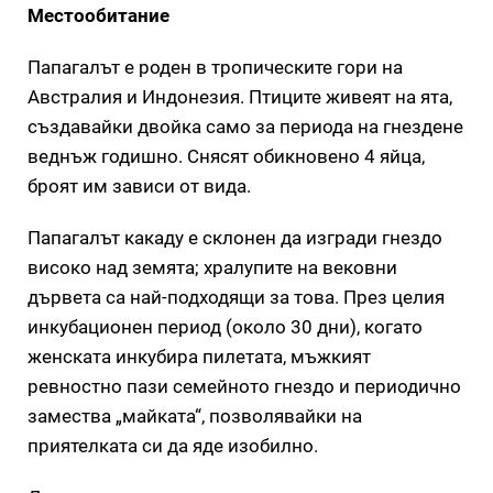
Местообитание
Папагалът е роден в тропическите гори на
Австралия и Индонезия. Птиците живеят на ята,
създавайки двойка само за периода на гнездене
веднъж годишно. Снясят обикновено 4 яйца,
броят им зависи от вида.
Папагалът какаду е склонен да изгради гнездо
високо над земята; хралупите на вековни
дървета са най-подходящи за това. През целия
инкубационен период (около 30 дни), когато
женската инкубира пилетата, мъжкият
ревностно пази семейното гнездо и периодично
замества „майката“, позволявайки на
приятелката си да яде изобилно.