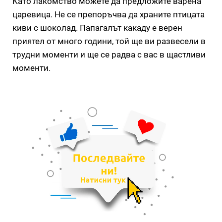
Като лакомство можете да предложите варена
царевица. Не се препоръчва да храните птицата
киви с шоколад. Папагалът какаду е верен
приятел от много години, той ще ви развесели в
трудни моменти и ще се радва с вас в щастливи
моменти.