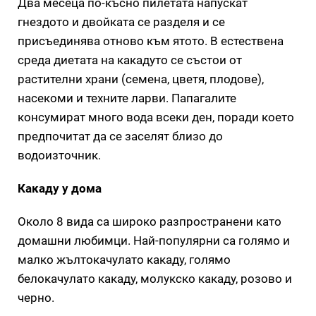
Два месеца по-късно пилетата напускат
гнездото и двойката се разделя и се
присъединява отново към ятото. В естествена
среда диетата на какадуто се състои от
растителни храни (семена, цветя, плодове),
насекоми и техните ларви. Папагалите
консумират много вода всеки ден, поради което
предпочитат да се заселят близо до
водоизточник.
Какаду у дома
Около 8 вида са широко разпространени като
домашни любимци. Най-популярни са голямо и
малко жълтокачулато какаду, голямо
белокачулато какаду, молукско какаду, розово и
черно.