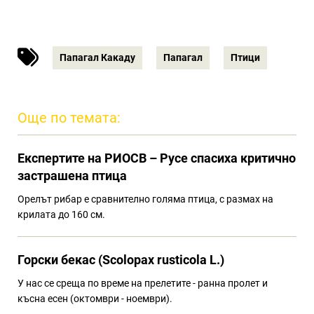
Папагал Какаду
Папагал
Птици
Още по темата:
Eкспертите на РИОСВ – Русе спасиха критично
застрашена птица
Орелът рибар е сравнително голяма птица, с размах на
крилата до 160 см.
Горски бекас (Scolopax rusticola L.)
У нас се среща по време на прелетите - ранна пролет и
късна есен (октомври - ноември).