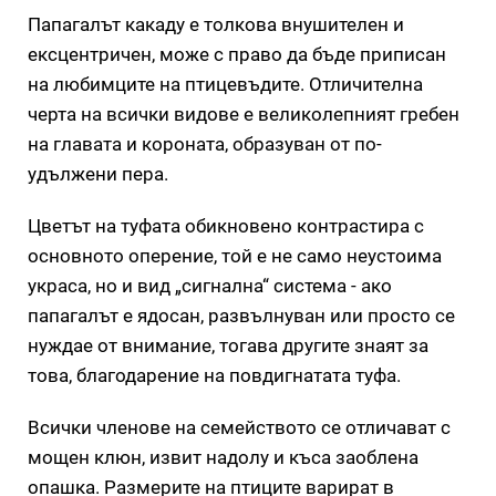
Папагалът какаду е толкова внушителен и
ексцентричен, може с право да бъде приписан
на любимците на птицевъдите. Отличителна
черта на всички видове е великолепният гребен
на главата и короната, образуван от по-
удължени пера.
Цветът на туфата обикновено контрастира с
основното оперение, той е не само неустоима
украса, но и вид „сигнална“ система - ако
папагалът е ядосан, развълнуван или просто се
нуждае от внимание, тогава другите знаят за
това, благодарение на повдигнатата туфа.
Всички членове на семейството се отличават с
мощен клюн, извит надолу и къса заоблена
опашка. Размерите на птиците варират в