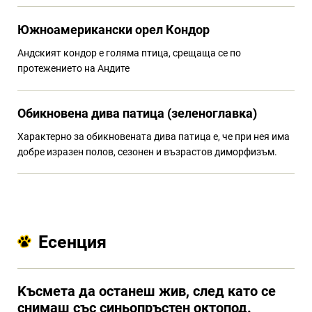
Южноамерикански орел Кондор
Андският кондор е голяма птица, срещаща се по
протежението на Андите
Обикновена дива патица (зеленоглавка)
Характерно за обикновената дива патица е, че при нея има
добре изразен полов, сезонен и възрастов диморфизъм.
Есенция
Kъсмета да останеш жив, след като се
снимаш със синьопръстен октопод.