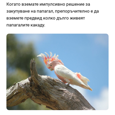
Когато вземате импулсивно решение за
закупуване на папагал, препоръчително е да
вземете предвид колко дълго живеят
папагалите какаду.