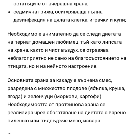
остатъците от вчерашна храна;
седмична грижа, осигуряваща пълна
дезинфекция на цялата клетка, играчки и купи;
Необходимо е внимателно да се следи диетата
на пернат домашен любимец, тъй като липсата
на храна, както и чист въздух, се отразява
неблагоприятно не само на благосъстоянието на
птицата, но и на нейното настроение.
Основната храна за какаду е зърнена смес,
разредена с множество плодове (ябълка, круша,
ягода) и зеленчуци (моркови, картофи).
Необходимостта от протеинова храна се
реализира чрез обогатяване на диетата с варено
пилешко или пъдпъдъче месо, извара.