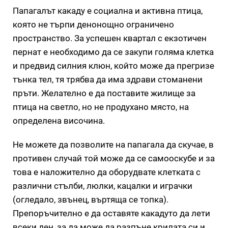
Папагалът какаду е социална и активна птица,
която не търпи денонощно ограничено
пространство. За успешен квартал с екзотичен
пернат е необходимо да се закупи голяма клетка
и предвид силния клюн, който може да прегризе
тънка тел, тя трябва да има здрави стоманени
пръти. Желателно е да поставите жилище за
птица на светло, но не продухано място, на
определена височина.
Не можете да позволите на папагала да скучае, в
противен случай той може да се самооскубе и за
това е наложително да оборудвате клетката с
различни стълби, люлки, кацалки и играчки
(огледало, звънец, въртяща се топка).
Препоръчително е да оставяте какадуто да лети
всеки ден, за да може да разпъне крилата си и