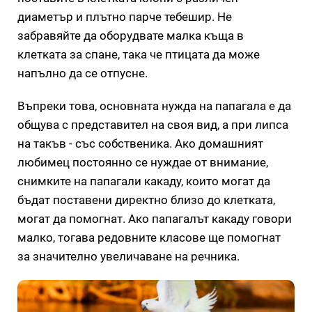
диаметър и плътно парче тебешир. Не
забравяйте да оборудвате малка къща в
клетката за спане, така че птицата да може
напълно да се отпусне.
Въпреки това, основната нужда на папагала е да
общува с представител на своя вид, а при липса
на такъв - със собственика. Ако домашният
любимец постоянно се нуждае от внимание,
снимките на папагали какаду, които могат да
бъдат поставени директно близо до клетката,
могат да помогнат. Ако папагалът какаду говори
малко, тогава редовните класове ще помогнат
за значително увеличаване на речника.