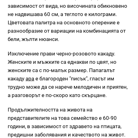
зависимост от вида, но височината обикновено
не надвишава 60 см, а теглото е килограми.
Цветовата палитра на основното оперение е
разнообразие от вариации на комбинацията от
бели, жълти нюанси.
Изключение прави черно-розовото какаду.
Женските и мъжките са еднакви по цвят, но
женските са с по-малък размер. Папагалът
какаду
ара
е благороден "писък", гласът им
трудно може да се нарече мелодичен и приятен,
а разговорът е по-скоро като скърцане.
Продължителността на живота на
представителите на това семейство е 60-90
години, в зависимост от здравето на птицата,
предишни заболявания и качеството на живот.