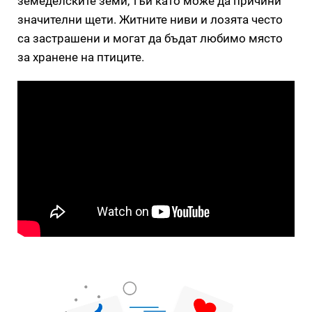
земеделските земи, тъй като може да причини
значителни щети. Житните ниви и лозята често
са застрашени и могат да бъдат любимо място
за хранене на птиците.