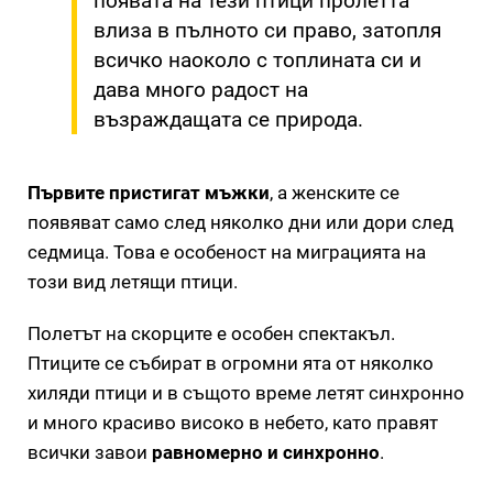
появата на тези птици пролетта
влиза в пълното си право, затопля
всичко наоколо с топлината си и
дава много радост на
възраждащата се природа.
Първите пристигат мъжки
, а женските се
появяват само след няколко дни или дори след
седмица. Това е особеност на миграцията на
този вид летящи птици.
Полетът на скорците е особен спектакъл.
Птиците се събират в огромни ята от няколко
хиляди птици и в същото време летят синхронно
и много красиво високо в небето, като правят
всички завои
равномерно и синхронно
.