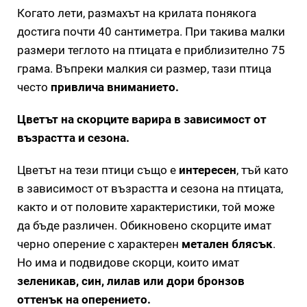
Когато лети, размахът на крилата понякога
достига почти 40 сантиметра. При такива малки
размери теглото на птицата е приблизително 75
грама. Въпреки малкия си размер, тази птица
често
привлича вниманието.
Цветът на скорците варира в зависимост от
възрастта и сезона.
Цветът на тези птици също е
интересен
, тъй като
в зависимост от възрастта и сезона на птицата,
както и от половите характеристики, той може
да бъде различен. Обикновено скорците имат
черно оперение с характерен
метален блясък
.
Но има и подвидове скорци, които имат
зеленикав, син, лилав или дори бронзов
оттенък на оперението.