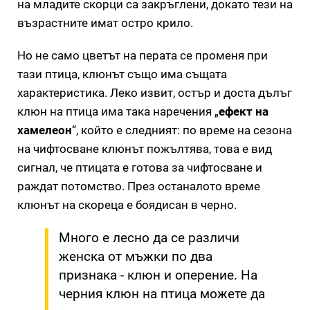
на младите скорци са закръглени, докато тези на
възрастните имат остро крило.
Но не само цветът на перата се променя при
тази птица, клюнът също има същата
характеристика. Леко извит, остър и доста дълъг
клюн на птица има така наречения „
ефект на
хамелеон
“, който е следният: по време на сезона
на чифтосване клюнът пожълтява, това е вид
сигнал, че птицата е готова за чифтосване и
раждат потомство. През останалото време
клюнът на скореца е боядисан в черно.
Много е лесно да се различи
женска от мъжки по два
признака - клюн и оперение. На
черния клюн на птица можете да