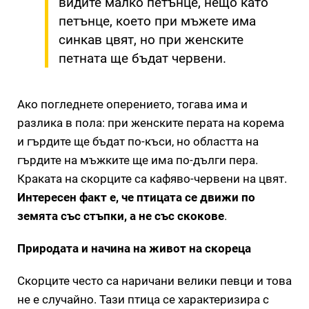
видите малко петънце, нещо като
петънце, което при мъжете има
синкав цвят, но при женските
петната ще бъдат червени.
Ако погледнете оперението, тогава има и
разлика в пола: при женските перата на корема
и гърдите ще бъдат по-къси, но областта на
гърдите на мъжките ще има по-дълги пера.
Краката на скорците са кафяво-червени на цвят.
Интересен факт е, че птицата се движи по
земята със стъпки, а не със скокове
.
Природата и начина на живот на скореца
Скорците често са наричани велики певци и това
не е случайно. Тази птица се характеризира с