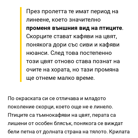
През пролетта те имат период на
линеене, което значително
променя външния вид на птиците
.
Скорците стават кафяви на цвят,
понякога дори със сиви и кафяви
нюанси. След това постепенно
този цвят отново става познат на
очите на хората, но тази промяна
ще отнеме малко време.
По окраската си се отличава и младото
поколение скорци, което още не е линело.
Птиците са тъмнокафяви на цвят, перата са
лишени от особен блясък, понякога се виждат
бели петна от долната страна на тялото. Крилата