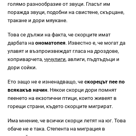
голямо разнообразие от звуци. Гласът им
поражда звуци, подобни на свистене, скърцане,
тракане и дори мяукане.
Това се дължи на факта, че скорците имат
дарбата на
ономатопея
. Известно е, че могат да
улавят и възпроизвеждат гласа на дроздове,
коприварчета,
чучулиги
, авлиги, пъдпъдъци и
дори сойки.
Ето защо не е изненадващо, че
скорецът пее по
всякакъв начин
. Някои скорци дори помнят
пеенето на екзотични птици, които живеят в
горещи страни, където скорците мигрират.
Има мнение, че всички скорци летят на юг. Това
обаче не е така. Степента на миграция в