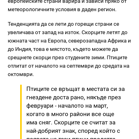
европейските страни варира и зависи пряко от
метеорологичните условия в даден регион.
Тенденцията да се лети до горещи страни се
увеличава от запад на изток. Скорците летят до
южната част на Европа, северозападна Африка и
до Индия, това е мястото, където можете да
срещнете скорци през студените зими. Птиците
отлитат от началото на септември до средата на
октомври.
Птиците се връщат в местата си за
гнездене доста рано, някъде през
февруари - началото на март,
когато в много райони все още
има сняг. Скорците се считат за
най-добрият знак, според който с