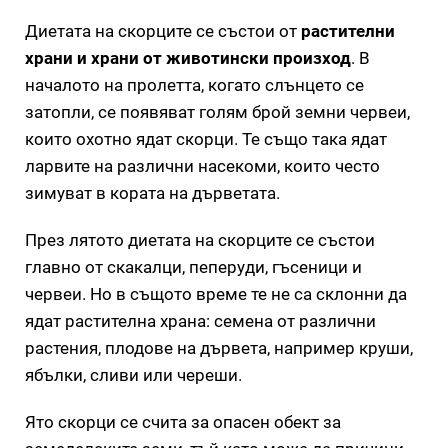
Диетата на скорците се състои от
растителни
храни и храни от животински произход
. В
началото на пролетта, когато слънцето се
затопли, се появяват голям брой земни червеи,
които охотно ядат скорци. Те също така ядат
ларвите на различни насекоми, които често
зимуват в кората на дърветата.
През лятото диетата на скорците се състои
главно от скакалци, пеперуди, гъсеници и
червеи. Но в същото време те не са склонни да
ядат растителна храна: семена от различни
растения, плодове на дървета, например круши,
ябълки, сливи или череши.
Ято скорци се счита за опасен обект за