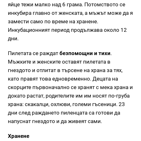
яйце тежи малко над 6 грама. Потомството се
инкубира главно от женската, а мъжът може да я
замести само по време на хранене.
Инкубационният период продължава около 12
дни.
Пилетата се раждат
безпомощни и тихи
.
Мъжките и женските оставят пилетата в
гнездото и отлитат в търсене на храна за тях,
като правят това едновременно. Децата на
скорците първоначално се хранят с мека храна и
докато растат, родителите им им носят по-груба
храна: скакалци, охлюви, големи гъсеници. 23
дни след раждането пиленцата са готови да
напуснат гнездото и да живеят сами.
Хранене