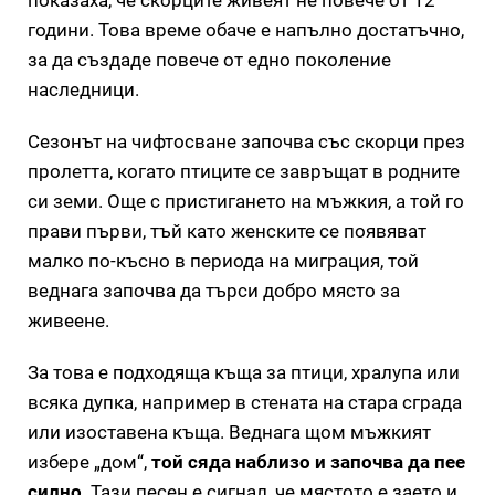
години. Това време обаче е напълно достатъчно,
за да създаде повече от едно поколение
наследници.
Сезонът на чифтосване започва със скорци през
пролетта, когато птиците се завръщат в родните
си земи. Още с пристигането на мъжкия, а той го
прави първи, тъй като женските се появяват
малко по-късно в периода на миграция, той
веднага започва да търси добро място за
живеене.
За това е подходяща къща за птици, хралупа или
всяка дупка, например в стената на стара сграда
или изоставена къща. Веднага щом мъжкият
избере „дом“,
той сяда наблизо и започва да пее
силно
. Тази песен е сигнал, че мястото е заето и