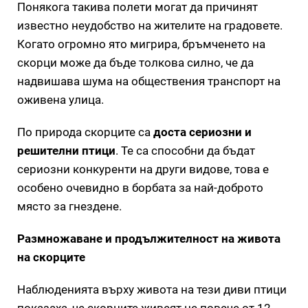
Понякога такива полети могат да причинят
известно неудобство на жителите на градовете.
Когато огромно ято мигрира, бръмченето на
скорци може да бъде толкова силно, че да
надвишава шума на обществения транспорт на
оживена улица.
По природа скорците са
доста сериозни и
решителни птици
. Те са способни да бъдат
сериозни конкуренти на други видове, това е
особено очевидно в борбата за най-доброто
място за гнездене.
Размножаване и продължителност на живота
на скорците
Наблюденията върху живота на тези диви птици
показаха, че скорците живеят не повече от 12