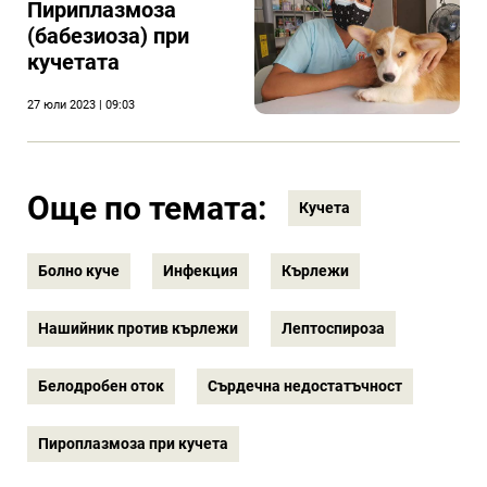
Пириплазмоза
(бабезиоза) при
кучетата
27 юли 2023 | 09:03
Още по темата:
Кучета
Болно куче
Инфекция
Кърлежи
Нашийник против кърлежи
Лептоспироза
Белодробен оток
Сърдечна недостатъчност
Пироплазмоза при кучета