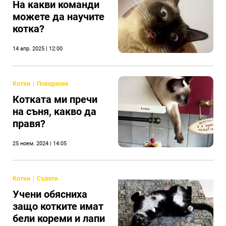
На какви команди
можете да научите
котка?
14 апр. 2025 | 12:00
Котки
Поведение
Котката ми пречи
на съня, какво да
правя?
25 ноем. 2024 | 14:05
Котки
Съвети
Учени обясниха
защо котките имат
бели кореми и лапи