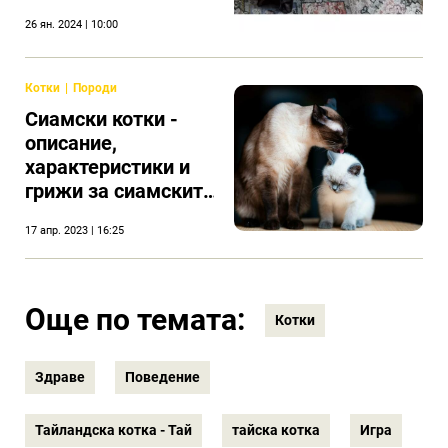
26 ян. 2024 | 10:00
Котки
Породи
Сиамски котки -
описание,
характеристики и
грижи за сиамските
котки
17 апр. 2023 | 16:25
Още по темата:
Котки
Здраве
Поведение
Тайландска котка - Тай
тайска котка
Игра