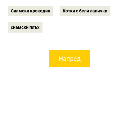
Сиамски крокодил
Котки с бели лапички
сиамски плъх
Напред