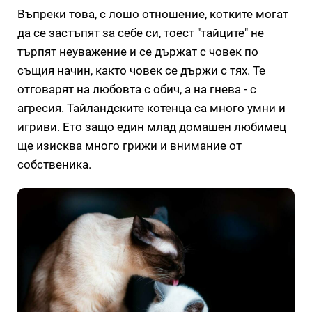
Въпреки това, с лошо отношение, котките могат
да се застъпят за себе си, тоест "тайците" не
търпят неуважение и се държат с човек по
същия начин, както човек се държи с тях. Те
отговарят на любовта с обич, а на гнева - с
агресия. Тайландските котенца са много умни и
игриви. Ето защо един млад домашен любимец
ще изисква много грижи и внимание от
собственика.