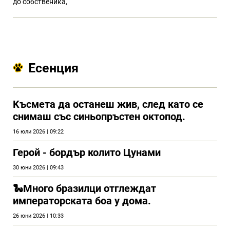
до собственика,
Есенция
Kъсмета да останеш жив, след като се
снимаш със синьопръстен октопод.
16 юли 2026 | 09:22
Герой - бордър колито Цунами
30 юни 2026 | 09:43
🐍Много бразилци отглеждат
императорската боа у дома.
26 юни 2026 | 10:33