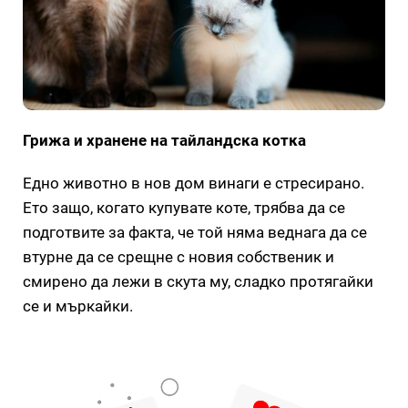
Грижа и хранене на тайландска котка
Едно животно в нов дом винаги е стресирано.
Ето защо, когато купувате коте, трябва да се
подготвите за факта, че той няма веднага да се
втурне да се срещне с новия собственик и
смирено да лежи в скута му, сладко протягайки
се и мъркайки.