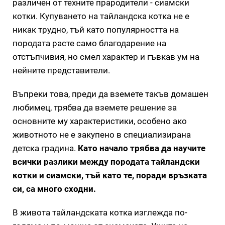
различен от техните прародители - сиамски
котки. Купуването на тайландска котка не е
никак трудно, тъй като популярността на
породата расте само благодарение на
отстъпчивия, но смел характер и гъвкав ум на
нейните представители.
Въпреки това, преди да вземете такъв домашен
любимец, трябва да вземете решение за
основните му характеристики, особено ако
животното не е закупено в специализирана
детска градина.
Като начало трябва да научите
всички разлики между породата тайландски
котки и сиамски, тъй като те, поради връзката
си, са много сходни.
В живота тайландската котка изглежда по-