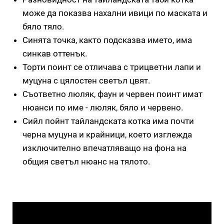
може да показва нахални ивици по маската и
бяло тяло.
Синята точка, както подсказва името, има
синкав оттенък.
Торти поинт се отличава с трицветни лапи и
муцуна с цялостен светъл цвят.
Съответно люляк, фаун и червен поинт имат
нюанси по име - люляк, бяло и червено.
Сийл пойнт тайландската котка има почти
черна муцуна и крайници, което изглежда
изключително впечатляващо на фона на
общия светъл нюанс на тялото.