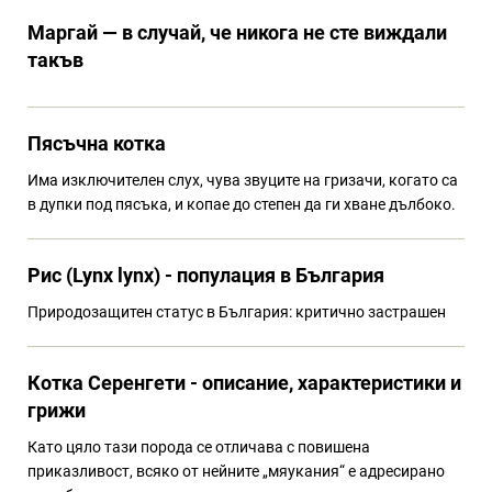
Маргай — в случай, че никога не сте виждали
такъв
Пясъчна котка
Има изключителен слух, чува звуците на гризачи, когато са
в дупки под пясъка, и копае до степен да ги хване дълбоко.
Рис (Lynx lynx) - популация в България
Природозащитен статус в България: критично застрашен
Котка Серенгети - описание, характеристики и
грижи
Като цяло тази порода се отличава с повишена
приказливост, всяко от нейните „мяукания“ е адресирано