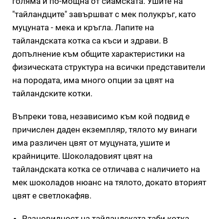
голяма и по-мощна от сиамската. Ушите на
"тайландците" завършват с мек полукръг, като
муцуната - мека и кръгла. Лапите на
тайландската котка са къси и здрави. В
допълнение към общите характеристики на
физическата структура на всички представители
на породата, има много опции за цвят на
тайландските котки.
Въпреки това, независимо към кой подвид е
причислен даден екземпляр, тялото му винаги
има различен цвят от муцуната, ушите и
крайниците. Шоколадовият цвят на
тайландската котка се отличава с наличието на
мек шоколадов нюанс на тялото, докато вторият
цвят е светлокафяв.
Разновидност на тайландската таби котка