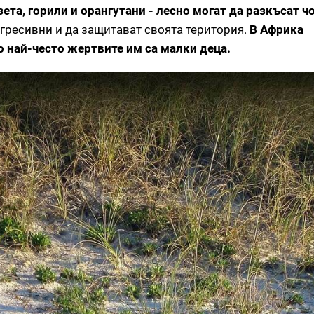
та, горили и орангутани - лесно могат да разкъсат ч
агресивни и да защитават своята територия.
В Африка
о най-често жертвите им са малки деца.