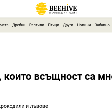
учета
Дребни
Рептили
Птици
Други
Новини
Забавно
 които всъщност са мн
 крокодили и лъвове