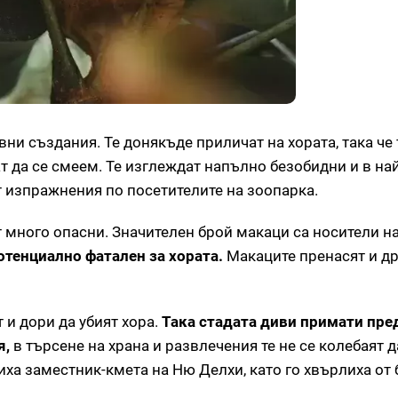
ни създания. Те донякъде приличат на хората, така че 
т да се смеем. Те изглеждат напълно безобидни и в н
т изпражнения по посетителите на зоопарка.
 много опасни. Значителен брой макаци са носители н
отенциално фатален за хората.
Макаците пренасят и др
 и дори да убият хора.
Така стадата диви примати пре
я,
в търсене на храна и развлечения те не се колебаят д
иха заместник-кмета на Ню Делхи, като го хвърлиха от 