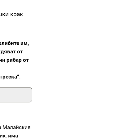
шки крак
олибите им,
дяват от
дин рибар от
треска“
.
а Малайския
ик: има