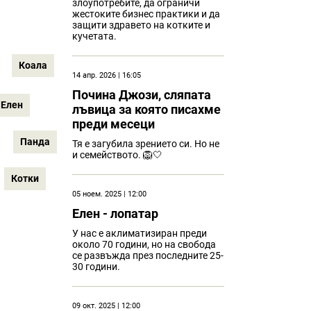
злоупотребите, да ограничи
жестоките бизнес практики и да
защити здравето на котките и
кучетата.
Коала
14 апр. 2026 | 16:05
Почина Джози, сляпата
Елен
лъвица за която писахме
преди месеци
Панда
Тя е загубила зрението си. Но не
и семейството. 🦁🤍
Котки
05 ноем. 2025 | 12:00
Eлен - лопатар
У нас е аклиматизиран преди
около 70 години, но на свобода
се развъжда през последните 25-
30 години.
09 окт. 2025 | 12:00