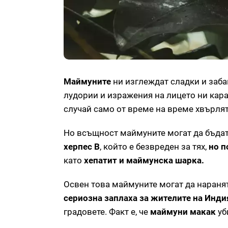
Маймуните
ни изглеждат сладки и забав
лудории и изражения на лицето ни кара
случай само от време на време хвърля
Но всъщност маймуните могат да бъдат
херпес B
, който е безвреден за тях,
но п
като
хепатит и маймунска шарка.
Освен това маймуните могат да наранят
сериозна заплаха за жителите на Инди
градовете. Факт е, че
маймуни макак
уб