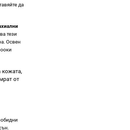
тавяйте да
ахиални
ва тези
ра. Освен
рооки
 кожата,
мрат от
зобидни
сън.