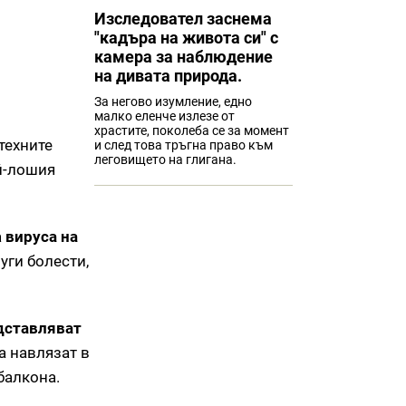
Изследовател заснема
"кадъра на живота си" с
камера за наблюдение
на дивата природа.
За негово изумление, едно
малко еленче излезе от
храстите, поколеба се за момент
техните
и след това тръгна право към
леговището на глигана.
ай-лошия
а
вируса на
уги болести,
дставляват
а навлязат в
балкона.