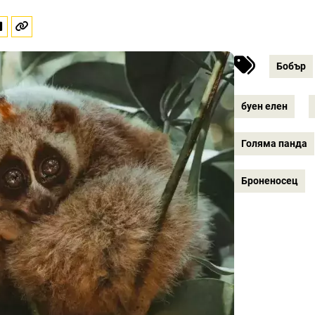
Бобър
буен елен
Голяма панда
Броненосец