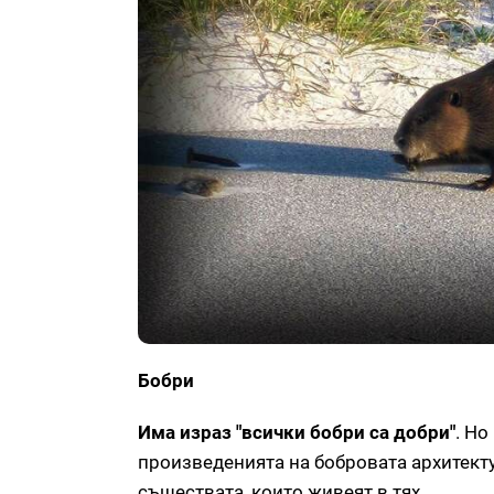
Бобри
Има израз "всички бобри са добри"
. Но
произведенията на бобровата архитектур
съществата, които живеят в тях.