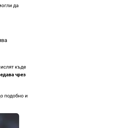
могли да
ява
мислят къде
редава чрез
що подобно и