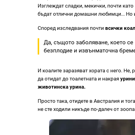
Изглеждат сладки, мекички, почти като 
бъдат отлични домашни любимци... Но 
Според изследвания почти
всички коал
Да, същото заболяване, което се
безплодие и извънматочна бреме
И коалите заразяват хората с него. Не,
да отидат до тоалетната и накрая
урини
животинска урина.
Просто така, отидете в Австралия и тог
не сте ходили никъде по-далеч от зоопа