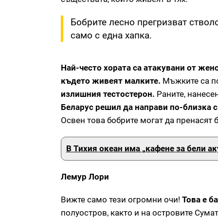
Бобрите лесно прегризват стволо
само с една хапка.
Най-често хората са атакувани от жен
където живеят малките.
Мъжките са по
излишния тестостерон.
Раните, нанесен
Беларус решил да направи по-близка с
Освен това бобрите могат да пренасят 
В Тихия океан има „кафене за бели ак
Лемур Лори
Вижте само тези огромни очи!
Това е б
полуостров, както и на островите Сума