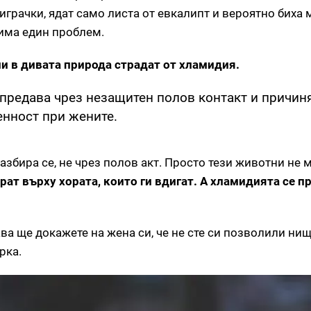
играчки, ядат само листа от евкалипт и вероятно биха 
има един проблем.
и в дивата природа страдат от хламидия.
 предава чрез незащитен полов контакт и причин
нност при жените.
 разбира се, не чрез полов акт. Просто тези животни не 
рат върху хората, които ги вдигат. А хламидията се п
ава ще докажете на жена си, че не сте си позволили ни
рка.