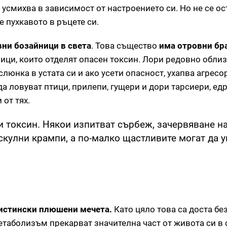
 усмихва в зависимост от настроението си. Но не се ос
е пухкавото в ръцете си.
ни бозайници в света
. Това същество
има отровни бр
ици, които отделят опасен токсин. Лори редовно облиз
слюнка в устата си и ако усети опасност, ухапва агресо
да ловуват птици, прилепи, гущери и дори тарсиери, ед
 от тях.
и токсин. Някои изпитват сърбеж, зачервяване на
скулни крампи, а по-малко щастливите могат да у
истински плюшени мечета.
Като цяло това са доста бе
етаболизъм прекарват значителна част от живота си в 