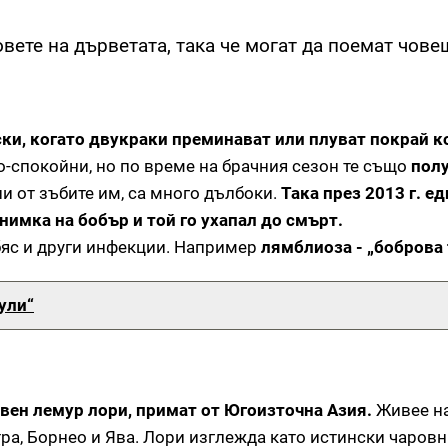
вете на дърветата, така че могат да поемат чове
ски, когато двукраки преминават или плуват покрай к
-спокойни, но по време на брачния сезон те също
полу
и от зъбите им, са много дълбоки.
Така през 2013 г. е
нимка на бобър и той го ухапал до смърт.
бяс и други инфекции. Например
лямблиоза - „боброва 
ули“
авен лемур лори, примат от Югоизточна Азия.
Живее н
тра, Борнео и Ява. Лори изглежда като истински чаровн