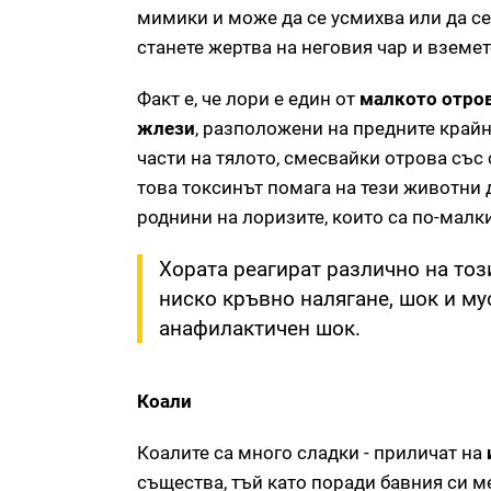
мимики и може да се усмихва или да се
станете жертва на неговия чар и вземет
Факт е, че лори е един от
малкото отров
жлези
, разположени на предните крайн
части на тялото, смесвайки отрова със 
това токсинът помага на тези животни 
роднини на лоризите, които са по-малки
Хората реагират различно на тоз
ниско кръвно налягане, шок и му
анафилактичен шок.
Коали
Коалите са много сладки - приличат на
същества, тъй като поради бавния си м