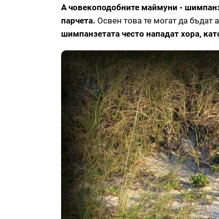
А човекоподобните маймуни - шимпанзе
парчета.
Освен това те могат да бъдат 
шимпанзетата често нападат хора, кат