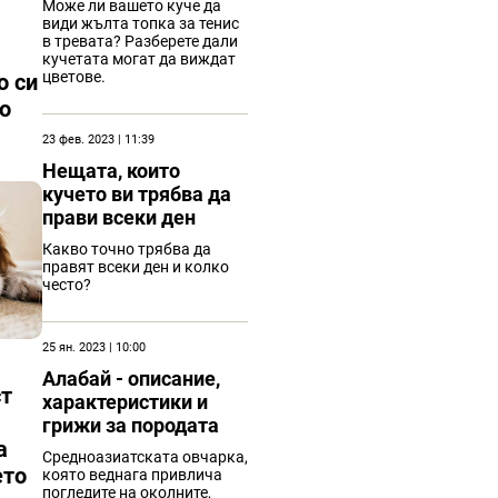
Може ли вашето куче да
види жълта топка за тенис
в тревата? Разберете дали
кучетата могат да виждат
цветове.
о си
то
23 фев. 2023 | 11:39
Нещата, които
кучето ви трябва да
прави всеки ден
Какво точно трябва да
правят всеки ден и колко
често?
25 ян. 2023 | 10:00
Алабай - описание,
ст
характеристики и
грижи за породата
а
Средноазиатската овчарка,
ето
която веднага привлича
погледите на околните,