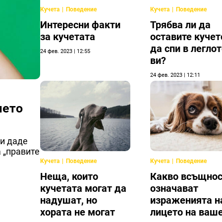
Кучета
Поведение
Кучета
Поведение
Интересни факти
Трябва ли да
за кучетата
оставите кучет
да спи в легло
24 фев. 2023 | 12:55
ви?
24 фев. 2023 | 12:11
шето
ви даде
 „правите
Кучета
Поведение
Кучета
Поведение
Неща, които
Какво всъщно
кучетата могат да
означават
надушат, но
израженията н
хората не могат
лицето на ваш