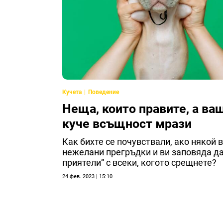
Кучета
Поведение
Неща, които правите, a ва
куче всъщност мрази
Как бихте се почувствали, ако някой 
нежелани прегръдки и ви заповяда да
приятели“ с всеки, когото срещнете?
24 фев. 2023 | 15:10