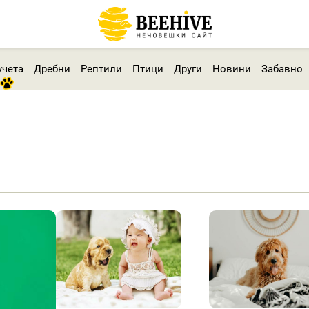
учета
Дребни
Рептили
Птици
Други
Новини
Забавно